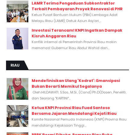
LAMR Terima Pengaduan Subkontraktor
Terkait Pembayaran Proyek Renovasi di PHR
Ketua Pusat Bantuan Hukum (PBH) Lembaga Adat
Melayu Riau (LAMR), Datuk Aziun Asy’ari,...
Investasi Terancam! KNPI Ingatkan Dampak
Kisruh Anggaran Riau
Konflik internal di Pemerintah Provinsi Riau makin
memanas! Gubernur Riau Abdul Wahid dan...
RIAU
Mendefinisikan Ulang 'Kodrat': Emansipasi
Bukan Berarti Memikul Segalanya
Oleh:HILDAWATI, S.Sos., M.Si., (Cand) Ph.D(Dosen, Peneliti,
dan Seorang "KARTINI"...
Ketua KNPI Provinsi Riau Fuad Santoso
Bersama Jajaran Mendatangi Kejati Riau
Komite Nasional Pemuda Indonesia (KNPI) Provinsi Riau
mendatangi Kejaksaan Tinggi...
PPPK Resmi Dibuka, Pemprov Riau Buka