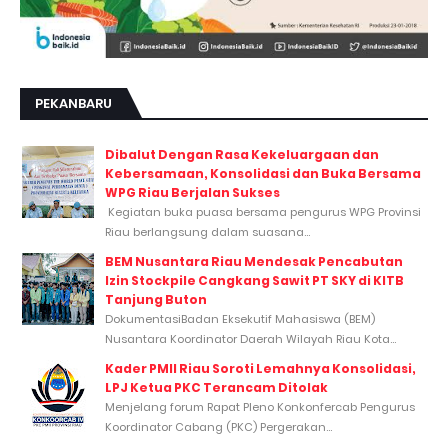
PEKANBARU
Dibalut Dengan Rasa Kekeluargaan dan
Kebersamaan, Konsolidasi dan Buka Bersama
WPG Riau Berjalan Sukses
Kegiatan buka puasa bersama pengurus WPG Provinsi
Riau berlangsung dalam suasana...
BEM Nusantara Riau Mendesak Pencabutan
Izin Stockpile Cangkang Sawit PT SKY di KITB
Tanjung Buton
DokumentasiBadan Eksekutif Mahasiswa (BEM)
Nusantara Koordinator Daerah Wilayah Riau Kota...
Kader PMII Riau Soroti Lemahnya Konsolidasi,
LPJ Ketua PKC Terancam Ditolak
Menjelang forum Rapat Pleno Konkonfercab Pengurus
Koordinator Cabang (PKC) Pergerakan...