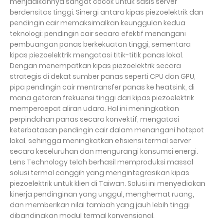
menjadikannya sangat cocok untuk sasis server
berdensitas tinggi. Sinergi antara kipas piezoelektrik dan
pendingin cair memaksimalkan keunggulan kedua
teknologi: pendingin cair secara efektif menangani
pembuangan panas berkekuatan tinggi, sementara
kipas piezoelektrik mengatasi titik-titik panas lokal.
Dengan menempatkan kipas piezoelektrik secara
strategis di dekat sumber panas seperti CPU dan GPU,
pipa pendingin cair mentransfer panas ke heatsink, di
mana getaran frekuensi tinggi dari kipas piezoelektrik
mempercepat aliran udara. Hal ini meningkatkan
perpindahan panas secara konvektif, mengatasi
keterbatasan pendingin cair dalam menangani hotspot
lokal, sehingga meningkatkan efisiensi termal server
secara keseluruhan dan mengurangi konsumsi energi.
Lens Technology telah berhasil memproduksi massal
solusi termal canggih yang mengintegrasikan kipas
piezoelektrik untuk klien di Taiwan. Solusi ini menyediakan
kinerja pendinginan yang unggul, menghemat ruang,
dan memberikan nilai tambah yang jauh lebih tinggi
dibandingkan modul termal konvensional.