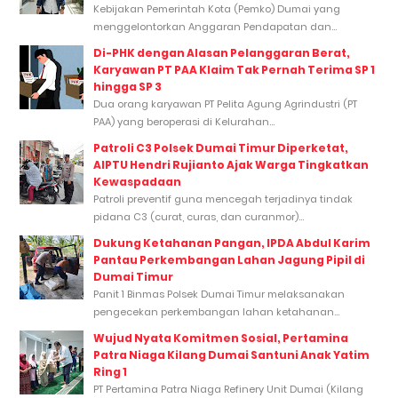
Kebijakan Pemerintah Kota (Pemko) Dumai yang
menggelontorkan Anggaran Pendapatan dan...
Di-PHK dengan Alasan Pelanggaran Berat,
Karyawan PT PAA Klaim Tak Pernah Terima SP 1
hingga SP 3
Dua orang karyawan PT Pelita Agung Agrindustri (PT
PAA) yang beroperasi di Kelurahan...
Patroli C3 Polsek Dumai Timur Diperketat,
AIPTU Hendri Rujianto Ajak Warga Tingkatkan
Kewaspadaan
Patroli preventif guna mencegah terjadinya tindak
pidana C3 (curat, curas, dan curanmor)...
Dukung Ketahanan Pangan, IPDA Abdul Karim
Pantau Perkembangan Lahan Jagung Pipil di
Dumai Timur
Panit 1 Binmas Polsek Dumai Timur melaksanakan
pengecekan perkembangan lahan ketahanan...
Wujud Nyata Komitmen Sosial, Pertamina
Patra Niaga Kilang Dumai Santuni Anak Yatim
Ring 1
PT Pertamina Patra Niaga Refinery Unit Dumai (Kilang