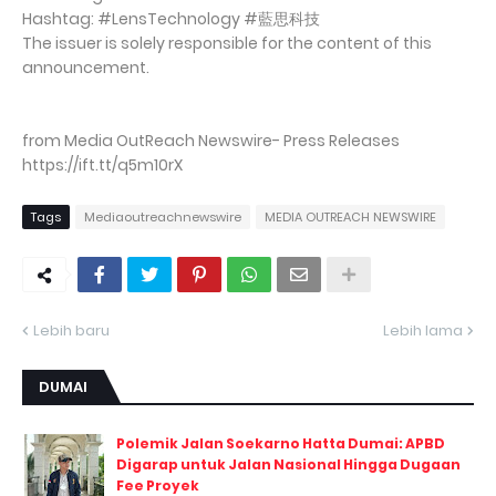
Hashtag: #LensTechnology #藍思科技
The issuer is solely responsible for the content of this
announcement.
from Media OutReach Newswire- Press Releases
https://ift.tt/q5m10rX
Tags
Mediaoutreachnewswire
MEDIA OUTREACH NEWSWIRE
Lebih baru
Lebih lama
DUMAI
Polemik Jalan Soekarno Hatta Dumai: APBD
Digarap untuk Jalan Nasional Hingga Dugaan
Fee Proyek