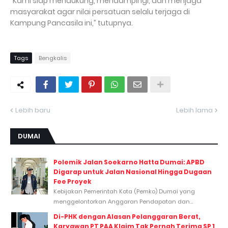
“Kami siap mendukung, mendampingi, dan menjaga
masyarakat agar nilai persatuan selalu terjaga di
Kampung Pancasila ini,” tutupnya.
Tags
Bengkalis
Lebih baru
Lebih lama
DUMAI
Polemik Jalan Soekarno Hatta Dumai: APBD
Digarap untuk Jalan Nasional Hingga Dugaan
Fee Proyek
Kebijakan Pemerintah Kota (Pemko) Dumai yang
menggelontorkan Anggaran Pendapatan dan...
Di-PHK dengan Alasan Pelanggaran Berat,
Karyawan PT PAA Klaim Tak Pernah Terima SP 1