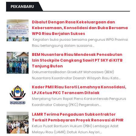
PEKANBARU
Dibalut Dengan Rasa Kekeluargaan dan
Kebersamaan, Konsolidasi dan Buka Bersama
WPG Riau Berjalan Sukses
Kegiatan buka puasa bersama pengurus WPG Provinsi
Riau berlangsung dalam suasana...
BEM Nusantara Riau Mendesak Pencabutan
Izin Stockpile Cangkang Sawit PT SKY di KITB
Tanjung Buton
DokumentasiBadan Eksekutif Mahasiswa (BEM)
Nusantara Koordinator Daerah Wilayah Riau Kota...
Kader PMII Riau Soroti Lemahnya Konsolidasi,
LPJ Ketua PKC Terancam Ditolak
Menjelang forum Rapat Pleno Konkonfercab Pengurus
Koordinator Cabang (PKC) Pergerakan...
LAMR Terima Pengaduan Subkontraktor
Terkait Pembayaran Proyek Renovasi di PHR
Ketua Pusat Bantuan Hukum (PBH) Lembaga Adat
Melayu Riau (LAMR), Datuk Aziun Asy’ari,...