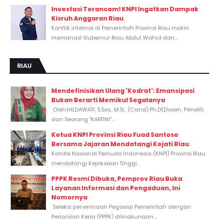
Investasi Terancam! KNPI Ingatkan Dampak
Kisruh Anggaran Riau
Konflik internal di Pemerintah Provinsi Riau makin
memanas! Gubernur Riau Abdul Wahid dan...
RIAU
Mendefinisikan Ulang 'Kodrat': Emansipasi
Bukan Berarti Memikul Segalanya
Oleh:HILDAWATI, S.Sos., M.Si., (Cand) Ph.D(Dosen, Peneliti,
dan Seorang "KARTINI"...
Ketua KNPI Provinsi Riau Fuad Santoso
Bersama Jajaran Mendatangi Kejati Riau
Komite Nasional Pemuda Indonesia (KNPI) Provinsi Riau
mendatangi Kejaksaan Tinggi...
PPPK Resmi Dibuka, Pemprov Riau Buka
Layanan Informasi dan Pengaduan, Ini
Nomornya
Seleksi penerimaan Pegawai Pemerintah dengan
Perjanjian Kerja (PPPK) dilingkungan...