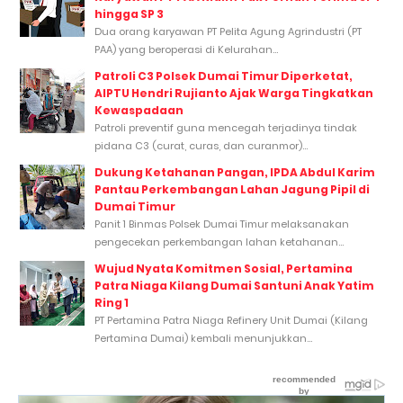
hingga SP 3
Dua orang karyawan PT Pelita Agung Agrindustri (PT
PAA) yang beroperasi di Kelurahan...
Patroli C3 Polsek Dumai Timur Diperketat,
AIPTU Hendri Rujianto Ajak Warga Tingkatkan
Kewaspadaan
Patroli preventif guna mencegah terjadinya tindak
pidana C3 (curat, curas, dan curanmor)...
Dukung Ketahanan Pangan, IPDA Abdul Karim
Pantau Perkembangan Lahan Jagung Pipil di
Dumai Timur
Panit 1 Binmas Polsek Dumai Timur melaksanakan
pengecekan perkembangan lahan ketahanan...
Wujud Nyata Komitmen Sosial, Pertamina
Patra Niaga Kilang Dumai Santuni Anak Yatim
Ring 1
PT Pertamina Patra Niaga Refinery Unit Dumai (Kilang
Pertamina Dumai) kembali menunjukkan...