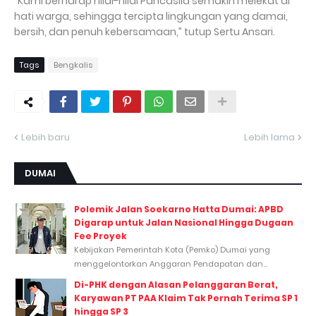
“Kami berharap nilai-nilai Pancasila semakin melekat di
hati warga, sehingga tercipta lingkungan yang damai,
bersih, dan penuh kebersamaan,” tutup Sertu Ansari.
Tags
Bengkalis
Lebih baru
Lebih lama
DUMAI
Polemik Jalan Soekarno Hatta Dumai: APBD
Digarap untuk Jalan Nasional Hingga Dugaan
Fee Proyek
Kebijakan Pemerintah Kota (Pemko) Dumai yang
menggelontorkan Anggaran Pendapatan dan...
Di-PHK dengan Alasan Pelanggaran Berat,
Karyawan PT PAA Klaim Tak Pernah Terima SP 1
hingga SP 3