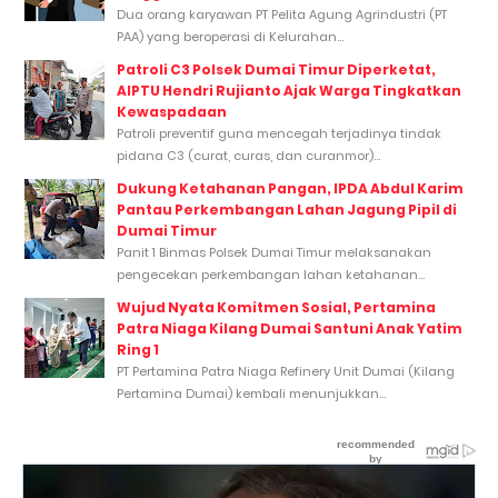
Dua orang karyawan PT Pelita Agung Agrindustri (PT
PAA) yang beroperasi di Kelurahan...
Patroli C3 Polsek Dumai Timur Diperketat,
AIPTU Hendri Rujianto Ajak Warga Tingkatkan
Kewaspadaan
Patroli preventif guna mencegah terjadinya tindak
pidana C3 (curat, curas, dan curanmor)...
Dukung Ketahanan Pangan, IPDA Abdul Karim
Pantau Perkembangan Lahan Jagung Pipil di
Dumai Timur
Panit 1 Binmas Polsek Dumai Timur melaksanakan
pengecekan perkembangan lahan ketahanan...
Wujud Nyata Komitmen Sosial, Pertamina
Patra Niaga Kilang Dumai Santuni Anak Yatim
Ring 1
PT Pertamina Patra Niaga Refinery Unit Dumai (Kilang
Pertamina Dumai) kembali menunjukkan...