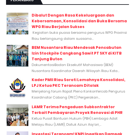
Dibalut Dengan Rasa Kekeluargaan dan
Kebersamaan, Konsolidasi dan Buka Bersama
WPG Riau Berjalan Sukses
Kegiatan buka puasa bersama pengurus WPG Provinsi
Riau berlangsung dalam suasana...
BEM Nusantara Riau Mendesak Pencabutan
Izin Stockpile Cangkang Sawit PT SKY di KITB
Tanjung Buton
DokumentasiBadan Eksekutif Mahasiswa (BEM)
Nusantara Koordinator Daerah Wilayah Riau Kota...
Kader PMII Riau Soroti Lemahnya Konsolidasi,
LPJ Ketua PKC Terancam Ditolak
Menjelang forum Rapat Pleno Konkonfercab Pengurus
Koordinator Cabang (PKC) Pergerakan...
LAMR Terima Pengaduan Subkontraktor
Terkait Pembayaran Proyek Renovasi di PHR
Ketua Pusat Bantuan Hukum (PBH) Lembaga Adat
Melayu Riau (LAMR), Datuk Aziun Asy’ari,...
Investasi Terancam! KNPI Ingatkan Dampak