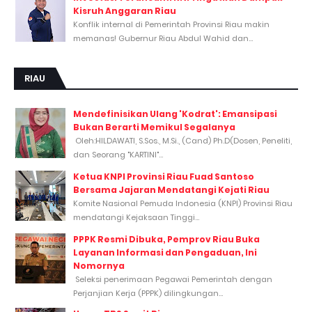
Kisruh Anggaran Riau
Konflik internal di Pemerintah Provinsi Riau makin
memanas! Gubernur Riau Abdul Wahid dan...
RIAU
Mendefinisikan Ulang 'Kodrat': Emansipasi
Bukan Berarti Memikul Segalanya
Oleh:HILDAWATI, S.Sos., M.Si., (Cand) Ph.D(Dosen, Peneliti,
dan Seorang "KARTINI"...
Ketua KNPI Provinsi Riau Fuad Santoso
Bersama Jajaran Mendatangi Kejati Riau
Komite Nasional Pemuda Indonesia (KNPI) Provinsi Riau
mendatangi Kejaksaan Tinggi...
PPPK Resmi Dibuka, Pemprov Riau Buka
Layanan Informasi dan Pengaduan, Ini
Nomornya
Seleksi penerimaan Pegawai Pemerintah dengan
Perjanjian Kerja (PPPK) dilingkungan...