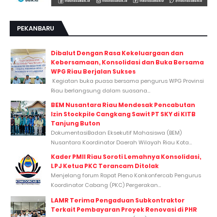
PEKANBARU
Dibalut Dengan Rasa Kekeluargaan dan
Kebersamaan, Konsolidasi dan Buka Bersama
WPG Riau Berjalan Sukses
Kegiatan buka puasa bersama pengurus WPG Provinsi
Riau berlangsung dalam suasana...
BEM Nusantara Riau Mendesak Pencabutan
Izin Stockpile Cangkang Sawit PT SKY di KITB
Tanjung Buton
DokumentasiBadan Eksekutif Mahasiswa (BEM)
Nusantara Koordinator Daerah Wilayah Riau Kota...
Kader PMII Riau Soroti Lemahnya Konsolidasi,
LPJ Ketua PKC Terancam Ditolak
Menjelang forum Rapat Pleno Konkonfercab Pengurus
Koordinator Cabang (PKC) Pergerakan...
LAMR Terima Pengaduan Subkontraktor
Terkait Pembayaran Proyek Renovasi di PHR