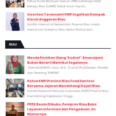
Ketua Pusat Bantuan Hukum (PBH) Lembaga Adat
Melayu Riau (LAMR), Datuk Aziun Asy’ari,...
Investasi Terancam! KNPI Ingatkan Dampak
Kisruh Anggaran Riau
Konflik internal di Pemerintah Provinsi Riau makin
memanas! Gubernur Riau Abdul Wahid dan...
RIAU
Mendefinisikan Ulang 'Kodrat': Emansipasi
Bukan Berarti Memikul Segalanya
Oleh:HILDAWATI, S.Sos., M.Si., (Cand) Ph.D(Dosen, Peneliti,
dan Seorang "KARTINI"...
Ketua KNPI Provinsi Riau Fuad Santoso
Bersama Jajaran Mendatangi Kejati Riau
Komite Nasional Pemuda Indonesia (KNPI) Provinsi Riau
mendatangi Kejaksaan Tinggi...
PPPK Resmi Dibuka, Pemprov Riau Buka
Layanan Informasi dan Pengaduan, Ini
Nomornya