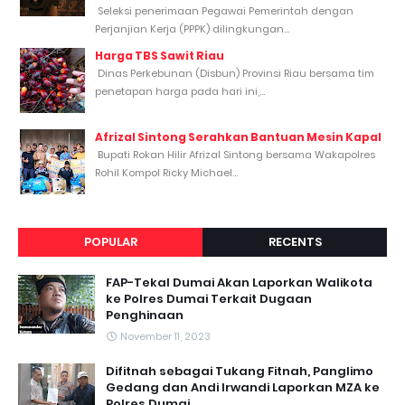
Seleksi penerimaan Pegawai Pemerintah dengan
Perjanjian Kerja (PPPK) dilingkungan...
Harga TBS Sawit Riau
Dinas Perkebunan (Disbun) Provinsi Riau bersama tim
penetapan harga pada hari ini,...
Afrizal Sintong Serahkan Bantuan Mesin Kapal
Bupati Rokan Hilir Afrizal Sintong bersama Wakapolres
Rohil Kompol Ricky Michael...
POPULAR
RECENTS
FAP-Tekal Dumai Akan Laporkan Walikota
ke Polres Dumai Terkait Dugaan
Penghinaan
November 11, 2023
Difitnah sebagai Tukang Fitnah, Panglimo
Gedang dan Andi Irwandi Laporkan MZA ke
Polres Dumai