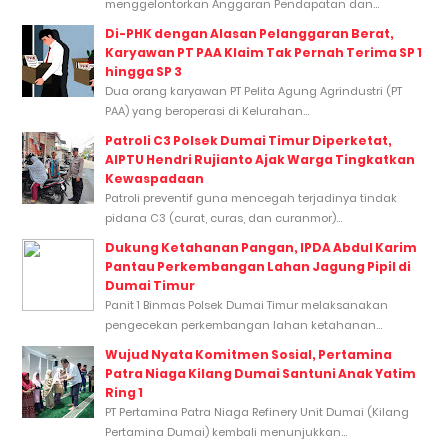
menggelontorkan Anggaran Pendapatan dan...
Di-PHK dengan Alasan Pelanggaran Berat,
Karyawan PT PAA Klaim Tak Pernah Terima SP 1
hingga SP 3
Dua orang karyawan PT Pelita Agung Agrindustri (PT
PAA) yang beroperasi di Kelurahan...
Patroli C3 Polsek Dumai Timur Diperketat,
AIPTU Hendri Rujianto Ajak Warga Tingkatkan
Kewaspadaan
Patroli preventif guna mencegah terjadinya tindak
pidana C3 (curat, curas, dan curanmor)...
Dukung Ketahanan Pangan, IPDA Abdul Karim
Pantau Perkembangan Lahan Jagung Pipil di
Dumai Timur
Panit 1 Binmas Polsek Dumai Timur melaksanakan
pengecekan perkembangan lahan ketahanan...
Wujud Nyata Komitmen Sosial, Pertamina
Patra Niaga Kilang Dumai Santuni Anak Yatim
Ring 1
PT Pertamina Patra Niaga Refinery Unit Dumai (Kilang
Pertamina Dumai) kembali menunjukkan...