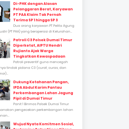
Di-PHK dengan Alasan
Pelanggaran Berat, Karyawan
PT PAA Klaim Tak Pernah
Terima SP 1 hingga SP 3
Dua orang karyawan PT Pelita Agung
stri (PT PAA) yang beroperasi di Kelurahan...
Patroli C3 Polsek Dumai Timur
Diperketat, AIPTU Hendri
Rujianto Ajak Warga
Tingkatkan Kewaspadaan
Patroli preventif guna mencegah
inya tindak pidana C3 (curat, curas, dan
or)...
Dukung Ketahanan Pangan,
IPDA Abdul Karim Pantau
Perkembangan Lahan Jagung
Pipil di Dumai Timur
Panit 1 Binmas Polsek Dumai Timur
sanakan pengecekan perkembangan lahan
nan...
Wujud Nyata Komitmen Sosial,