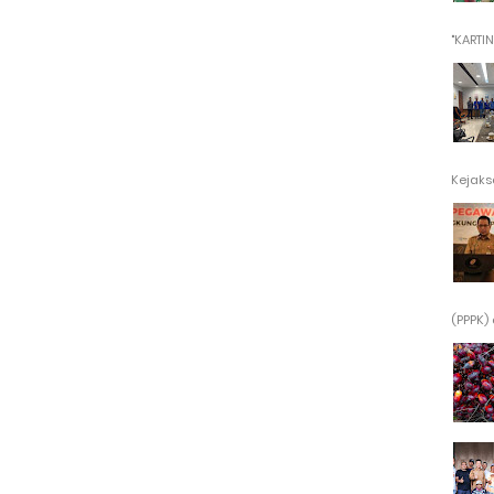
"KARTINI"
Kejaksa
(PPPK) 