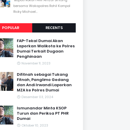
bersama Wakapolres Rohil Kompol
Ricky Michael...
POPULAR
RECENTS
FAP-Tekal Dumai Akan
Laporkan Walikota ke Polres
Dumai Terkait Dugaan
Penghinaan
November 11, 2023
Difitnah sebagai Tukang
Fitnah, Panglimo Gedang
dan Andi Irwandi Laporkan
MZA ke Polres Dumai
Desember 03, 2024
Ismunandar Minta KSOP
Turun dan Periksa PT PHR
Dumai
Oktober 10, 2023