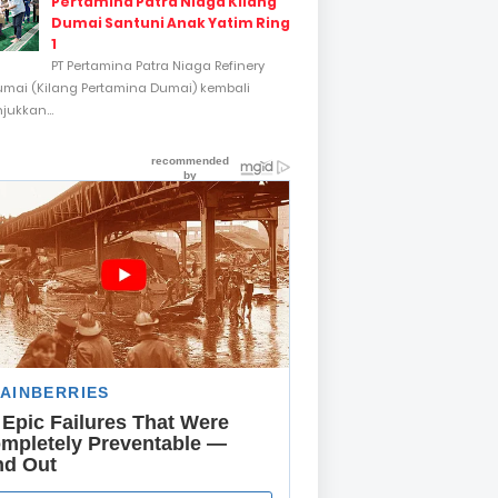
Pertamina Patra Niaga Kilang
Dumai Santuni Anak Yatim Ring
1
PT Pertamina Patra Niaga Refinery
umai (Kilang Pertamina Dumai) kembali
ukkan...