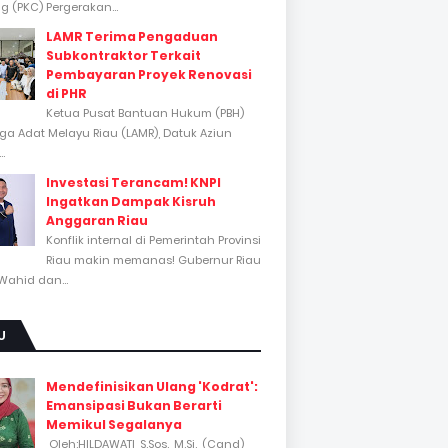
 (PKC) Pergerakan...
LAMR Terima Pengaduan
Subkontraktor Terkait
Pembayaran Proyek Renovasi
di PHR
Ketua Pusat Bantuan Hukum (PBH)
a Adat Melayu Riau (LAMR), Datuk Aziun
..
Investasi Terancam! KNPI
Ingatkan Dampak Kisruh
Anggaran Riau
Konflik internal di Pemerintah Provinsi
Riau makin memanas! Gubernur Riau
Wahid dan...
U
Mendefinisikan Ulang 'Kodrat':
Emansipasi Bukan Berarti
Memikul Segalanya
Oleh:HILDAWATI, S.Sos., M.Si., (Cand)