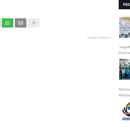
PE
Lebih lama
Kegia
Provin
Mahasi
Wilayah