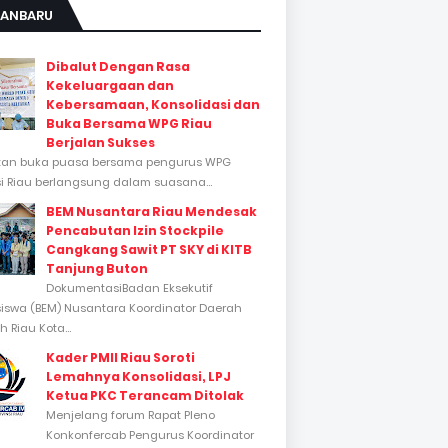
KANBARU
Dibalut Dengan Rasa
Kekeluargaan dan
Kebersamaan, Konsolidasi dan
Buka Bersama WPG Riau
Berjalan Sukses
tan buka puasa bersama pengurus WPG
si Riau berlangsung dalam suasana...
BEM Nusantara Riau Mendesak
Pencabutan Izin Stockpile
Cangkang Sawit PT SKY di KITB
Tanjung Buton
DokumentasiBadan Eksekutif
swa (BEM) Nusantara Koordinator Daerah
 Riau Kota...
Kader PMII Riau Soroti
Lemahnya Konsolidasi, LPJ
Ketua PKC Terancam Ditolak
Menjelang forum Rapat Pleno
Konkonfercab Pengurus Koordinator