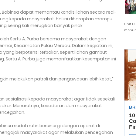
, Babinsa dapat memantau kondisi lahan secara real-
ung kepada masyarakat. Hal ini diharapkan mampu
Unit D
g sering kali merugikan banyak pihak.
menunj
n oleh Sertu A. Purba bersama masyarakat dengan
Permai, Kecamatan Pulau Merbau. Dalam kegiatan ini,
 yang berpotensi terbakar, seperti lahan gambut
ng. Sertu A. Purba juga memanfaatkan kesempatan ini
kin melakukan patroli dan pengawasan lebih ketat,"
n sosialisasi kepada masyarakat agar tidak sesekali
kar. Menurutnya, kesadaran dari masyarakat
pencegahan.
binsa sudah rutin bersinergi dengan aparat di
mengajak masyarakat agar melakukan pencegahan