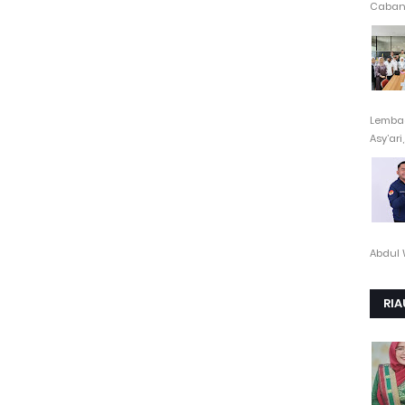
Cabang
Lembag
Asy’ari,.
Abdul 
RIA