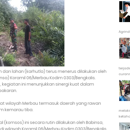
Agrindu
terjad
an lahan (karhutla) terus menerus dilakukan oleh
curanm
insa) Koramil 06/Merbau Kodim 0303/Bengkalis.
giatan ini menunjukkan sinergi kuat dalam
bakaran.
ngat wilayah Merbau termasuk daerah yang rawan
im kemarau tiba.
melak
ketaha
l (komsos) ini secara rutin dilakukan oleh Babinsa,
di wilayah Koramil 06/Merbau Kodim 0303/Bengkalis.