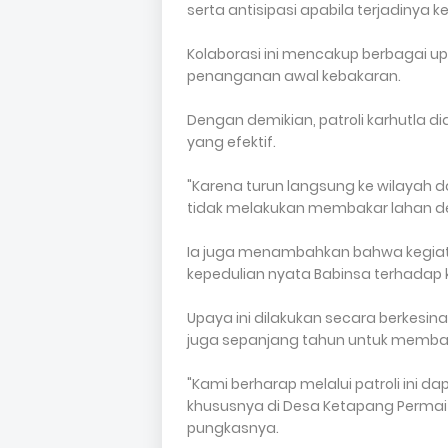
serta antisipasi apabila terjadinya
Kolaborasi ini mencakup berbagai up
penanganan awal kebakaran.
Dengan demikian, patroli karhutla
yang efektif.
"Karena turun langsung ke wilaya
tidak melakukan membakar lahan d
Ia juga menambahkan bahwa kegiatan
kepedulian nyata Babinsa terhadap
Upaya ini dilakukan secara berkesi
juga sepanjang tahun untuk memban
"Kami berharap melalui patroli ini 
khususnya di Desa Ketapang Permai
pungkasnya.