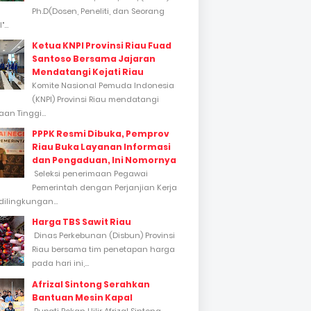
Ph.D(Dosen, Peneliti, dan Seorang
...
Ketua KNPI Provinsi Riau Fuad
Santoso Bersama Jajaran
Mendatangi Kejati Riau
Komite Nasional Pemuda Indonesia
(KNPI) Provinsi Riau mendatangi
an Tinggi...
PPPK Resmi Dibuka, Pemprov
Riau Buka Layanan Informasi
dan Pengaduan, Ini Nomornya
Seleksi penerimaan Pegawai
Pemerintah dengan Perjanjian Kerja
dilingkungan...
Harga TBS Sawit Riau
Dinas Perkebunan (Disbun) Provinsi
Riau bersama tim penetapan harga
pada hari ini,...
Afrizal Sintong Serahkan
Bantuan Mesin Kapal
Bupati Rokan Hilir Afrizal Sintong