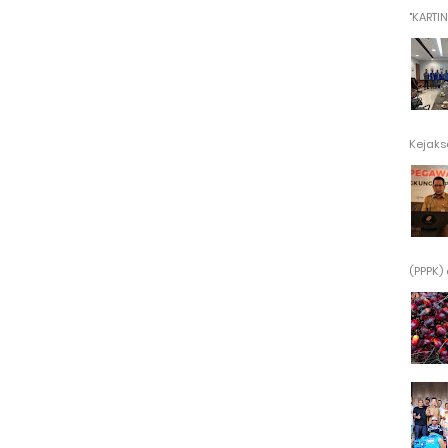
"KARTINI"
Kejaksa
(PPPK) 