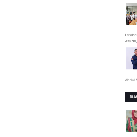
Lembag
Asy’ari,.
Abdul 
RIA