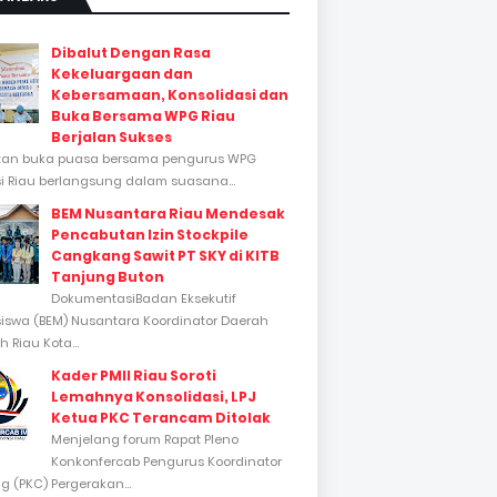
Dibalut Dengan Rasa
Kekeluargaan dan
Kebersamaan, Konsolidasi dan
Buka Bersama WPG Riau
Berjalan Sukses
tan buka puasa bersama pengurus WPG
si Riau berlangsung dalam suasana...
BEM Nusantara Riau Mendesak
Pencabutan Izin Stockpile
Cangkang Sawit PT SKY di KITB
Tanjung Buton
DokumentasiBadan Eksekutif
swa (BEM) Nusantara Koordinator Daerah
 Riau Kota...
Kader PMII Riau Soroti
Lemahnya Konsolidasi, LPJ
Ketua PKC Terancam Ditolak
Menjelang forum Rapat Pleno
Konkonfercab Pengurus Koordinator
 (PKC) Pergerakan...