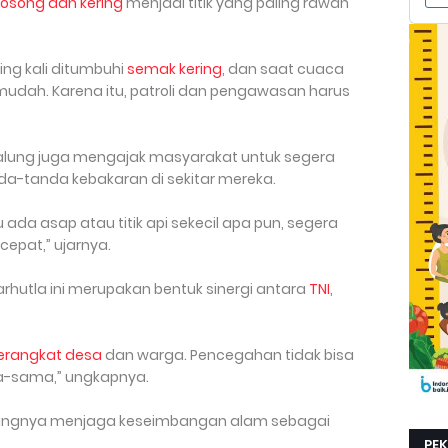
kosong dan kering
menjadi titik yang paling rawan
ing kali ditumbuhi
semak kering
, dan saat cuaca
mudah. Karena itu, patroli dan pengawasan harus
alung juga mengajak masyarakat untuk segera
da-tanda kebakaran di sekitar mereka.
ada asap atau titik api sekecil apa pun, segera
 cepat,” ujarnya.
rhutla ini merupakan bentuk sinergi antara
TNI
,
erangkat desa
dan warga. Pencegahan tidak bisa
ma-sama,” ungkapnya.
ntingnya menjaga keseimbangan alam sebagai
PE