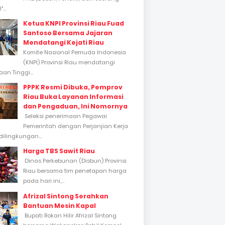
...
Ketua KNPI Provinsi Riau Fuad
Santoso Bersama Jajaran
Mendatangi Kejati Riau
Komite Nasional Pemuda Indonesia
(KNPI) Provinsi Riau mendatangi
an Tinggi...
PPPK Resmi Dibuka, Pemprov
Riau Buka Layanan Informasi
dan Pengaduan, Ini Nomornya
Seleksi penerimaan Pegawai
Pemerintah dengan Perjanjian Kerja
dilingkungan...
Harga TBS Sawit Riau
Dinas Perkebunan (Disbun) Provinsi
Riau bersama tim penetapan harga
pada hari ini,...
Afrizal Sintong Serahkan
Bantuan Mesin Kapal
Bupati Rokan Hilir Afrizal Sintong