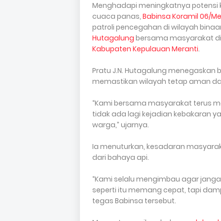
Menghadapi meningkatnya potensi ke
cuaca panas,
Babinsa Koramil 06/M
patroli pencegahan di wilayah binaann
Hutagalung
bersama masyarakat d
Kabupaten Kepulauan Meranti
.
Pratu J.N. Hutagalung menegaskan ba
memastikan wilayah tetap aman dan
“Kami bersama masyarakat terus 
tidak ada lagi kejadian kebakaran
warga,” ujarnya.
Ia menuturkan, kesadaran masyara
dari bahaya api.
“Kami selalu mengimbau agar jang
seperti itu memang cepat, tapi dam
tegas Babinsa tersebut.