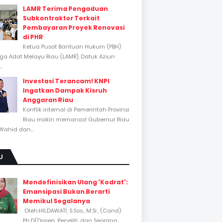
LAMR Terima Pengaduan
Subkontraktor Terkait
Pembayaran Proyek Renovasi
di PHR
Ketua Pusat Bantuan Hukum (PBH)
a Adat Melayu Riau (LAMR), Datuk Aziun
..
Investasi Terancam! KNPI
Ingatkan Dampak Kisruh
Anggaran Riau
Konflik internal di Pemerintah Provinsi
Riau makin memanas! Gubernur Riau
Wahid dan...
U
Mendefinisikan Ulang 'Kodrat':
Emansipasi Bukan Berarti
Memikul Segalanya
Oleh:HILDAWATI, S.Sos., M.Si., (Cand)
Ph.D(Dosen, Peneliti, dan Seorang