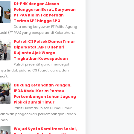
Di-PHK dengan Alasan
Pelanggaran Berat, Karyawan
PT PAA Klaim Tak Pernah
Terima SP 1 hingga SP 3
Dua orang karyawan PT Pelita Agung
stri (PT PAA) yang beroperasi di Kelurahan...
Patroli C3 Polsek Dumai Timur
Diperketat, AIPTU Hendri
Rujianto Ajak Warga
Tingkatkan Kewaspadaan
Patroli preventif guna mencegah
inya tindak pidana C3 (curat, curas, dan
or)...
Dukung Ketahanan Pangan,
IPDA Abdul Karim Pantau
Perkembangan Lahan Jagung
Pipil di Dumai Timur
Panit 1 Binmas Polsek Dumai Timur
sanakan pengecekan perkembangan lahan
nan...
Wujud Nyata Komitmen Sosial,