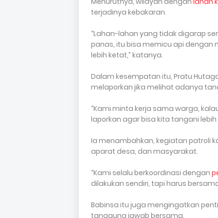
Menurutnya, wilayah dengan
lahan 
terjadinya kebakaran.
“Lahan-lahan yang tidak digarap ser
panas, itu bisa memicu api dengan 
lebih ketat,” katanya.
Dalam kesempatan itu, Pratu Hutag
melaporkan jika melihat adanya tan
“Kami minta kerja sama warga, kalau 
laporkan agar bisa kita tangani lebih
Ia menambahkan, kegiatan patroli ka
aparat desa, dan masyarakat.
“Kami selalu berkoordinasi dengan
p
dilakukan sendiri, tapi harus bersa
Babinsa itu juga mengingatkan pe
tanggung jawab bersama.