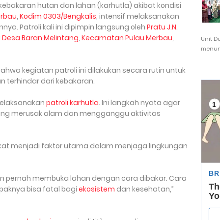
bakaran hutan dan lahan (karhutla) akibat kondisi
erbau
,
Kodim 0303/Bengkalis
, intensif melaksanakan
ya. Patroli kali ini dipimpin langsung oleh
Pratu J.N.
i
Desa Baran Melintang
,
Kecamatan Pulau Merbau
,
Unit D
menunj
hwa kegiatan patroli ini dilakukan secara rutin untuk
 terhindar dari kebakaran.
melaksanakan
patroli karhutla
. Ini langkah nyata agar
 yang merusak alam dan mengganggu aktivitas
kat menjadi faktor utama dalam menjaga lingkungan
an pernah membuka lahan dengan cara dibakar. Cara
paknya bisa fatal bagi
ekosistem
dan kesehatan,”