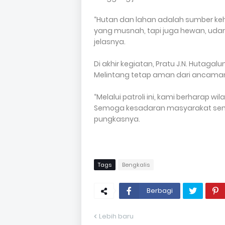
“Hutan dan lahan adalah sumber keh
yang musnah, tapi juga hewan, udar
jelasnya.
Di akhir kegiatan, Pratu J.N. Huta
Melintang tetap aman dari ancaman
“Melalui patroli ini, kami berharap w
Semoga kesadaran masyarakat sema
pungkasnya.
Tags
Bengkalis
Berbagi
Lebih baru