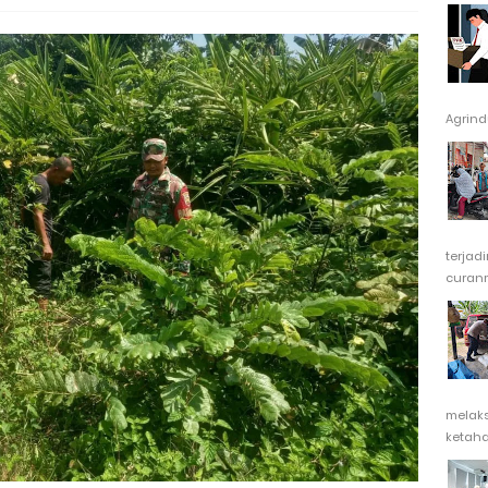
Agrindu
terjad
curanm
melak
ketaha