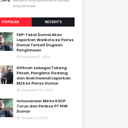
bersama Wakapolres Rohil Kompol
Ricky Michael...
POPULAR
RECENTS
FAP-Tekal Dumai Akan
Laporkan Walikota ke Polres
Dumai Terkait Dugaan
Penghinaan
November 11, 2023
Difitnah sebagai Tukang
Fitnah, Panglimo Gedang
dan Andi Irwandi Laporkan
MZA ke Polres Dumai
Desember 03, 2024
Ismunandar Minta KSOP
Turun dan Periksa PT PHR
Dumai
Oktober 10, 2023