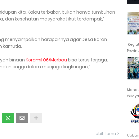
idupan kita. Kalau terbakar, bukan hanya tumbuhan
a, dan kesehatan masyarakat ikut terdampak,”
galung menyampaikan harapannya agar Desa Baran
Kegia
 karhutla.
Provin
ilayah binaan
Koramil 06/Merbau
bisa terus terjaga.
kin tinggi dalam menjaga lingkungan,”
Mahasi
Wilayah
Lebih lama
Cabang