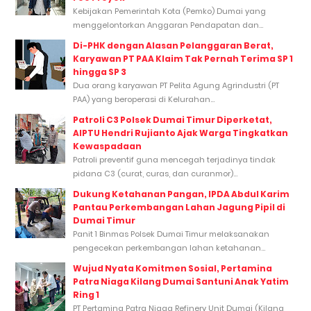
Kebijakan Pemerintah Kota (Pemko) Dumai yang
menggelontorkan Anggaran Pendapatan dan...
Di-PHK dengan Alasan Pelanggaran Berat,
Karyawan PT PAA Klaim Tak Pernah Terima SP 1
hingga SP 3
Dua orang karyawan PT Pelita Agung Agrindustri (PT
PAA) yang beroperasi di Kelurahan...
Patroli C3 Polsek Dumai Timur Diperketat,
AIPTU Hendri Rujianto Ajak Warga Tingkatkan
Kewaspadaan
Patroli preventif guna mencegah terjadinya tindak
pidana C3 (curat, curas, dan curanmor)...
Dukung Ketahanan Pangan, IPDA Abdul Karim
Pantau Perkembangan Lahan Jagung Pipil di
Dumai Timur
Panit 1 Binmas Polsek Dumai Timur melaksanakan
pengecekan perkembangan lahan ketahanan...
Wujud Nyata Komitmen Sosial, Pertamina
Patra Niaga Kilang Dumai Santuni Anak Yatim
Ring 1
PT Pertamina Patra Niaga Refinery Unit Dumai (Kilang