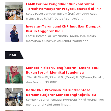
LAMR Terima Pengaduan Subkontraktor
Terkait Pembayaran Proyek Renovasi di PHR
Ketua Pusat Bantuan Hukum (PBH) Lembaga Adat
Melayu Riau (LAMR), Datuk Aziun Asy’ari,...
Investasi Terancam! KNPI Ingatkan Dampak
Kisruh Anggaran Riau
Konflik internal di Pemerintah Provinsi Riau makin
memanas! Gubernur Riau Abdul Wahid dan...
RIAU
Mendefinisikan Ulang 'Kodrat': Emansipasi
Bukan Berarti Memikul Segalanya
Oleh:HILDAWATI, S.Sos., M.Si., (Cand) Ph.D(Dosen, Peneliti,
dan Seorang "KARTINI"...
Ketua KNPI Provinsi Riau Fuad Santoso
Bersama Jajaran Mendatangi Kejati Riau
Komite Nasional Pemuda Indonesia (KNPI) Provinsi Riau
mendatangi Kejaksaan Tinggi...