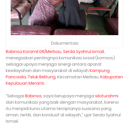
Dokumentasi
Babinsa Koramil 06/Merbau
,
Serda Syahrul Ismail
,
menegaskan pentingnya komunikasi sosial (komsos)
sebagai upaya menjaga sinergi antara aparat
kewilayahan dan masyarakat di wilayah
Kampung
Pancasila
,
Teluk Belitung
, Kecamatan Merbau,
Kabupaten
Kepulauan Meranti
.
“Sebagai
Babinsa
, saya berupaya menjaga
silaturahmi
dan komunikasi yang baik dengan masyarakat, karena
itu menjadi kunci utama terciptanya suasana yang
aman, tertib, dan kondusif di wilayah,” ujar Serda Syahrul
Ismail.