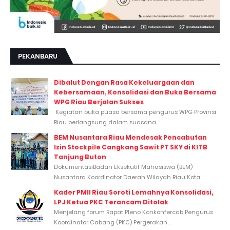
PEKANBARU
Dibalut Dengan Rasa Kekeluargaan dan
Kebersamaan, Konsolidasi dan Buka Bersama
WPG Riau Berjalan Sukses
Kegiatan buka puasa bersama pengurus WPG Provinsi
Riau berlangsung dalam suasana...
BEM Nusantara Riau Mendesak Pencabutan
Izin Stockpile Cangkang Sawit PT SKY di KITB
Tanjung Buton
DokumentasiBadan Eksekutif Mahasiswa (BEM)
Nusantara Koordinator Daerah Wilayah Riau Kota...
Kader PMII Riau Soroti Lemahnya Konsolidasi,
LPJ Ketua PKC Terancam Ditolak
Menjelang forum Rapat Pleno Konkonfercab Pengurus
Koordinator Cabang (PKC) Pergerakan...