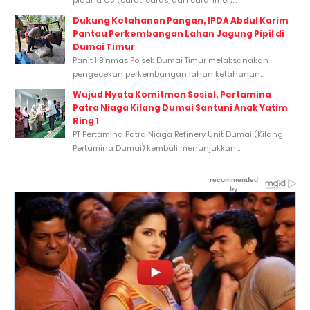
pidana C3 (curat, curas, dan curanmor)...
Dukung Ketahanan Pangan, IPDA Abdul Karim
Pantau Perkembangan Lahan Jagung Pipil di
Dumai Timur
Panit 1 Binmas Polsek Dumai Timur melaksanakan
pengecekan perkembangan lahan ketahanan...
Wujud Nyata Komitmen Sosial, Pertamina
Patra Niaga Kilang Dumai Santuni Anak Yatim
Ring 1
PT Pertamina Patra Niaga Refinery Unit Dumai (Kilang
Pertamina Dumai) kembali menunjukkan...