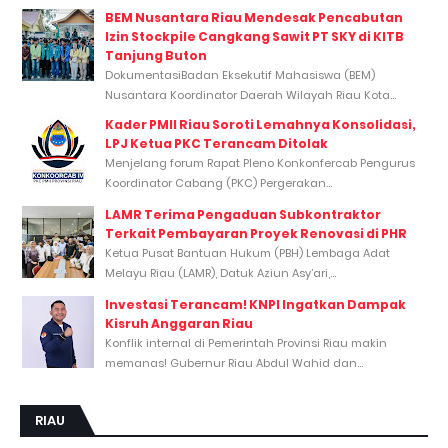
BEM Nusantara Riau Mendesak Pencabutan
Izin Stockpile Cangkang Sawit PT SKY di KITB
Tanjung Buton
DokumentasiBadan Eksekutif Mahasiswa (BEM)
Nusantara Koordinator Daerah Wilayah Riau Kota...
Kader PMII Riau Soroti Lemahnya Konsolidasi,
LPJ Ketua PKC Terancam Ditolak
Menjelang forum Rapat Pleno Konkonfercab Pengurus
Koordinator Cabang (PKC) Pergerakan...
LAMR Terima Pengaduan Subkontraktor
Terkait Pembayaran Proyek Renovasi di PHR
Ketua Pusat Bantuan Hukum (PBH) Lembaga Adat
Melayu Riau (LAMR), Datuk Aziun Asy’ari,...
Investasi Terancam! KNPI Ingatkan Dampak
Kisruh Anggaran Riau
Konflik internal di Pemerintah Provinsi Riau makin
memanas! Gubernur Riau Abdul Wahid dan...
RIAU