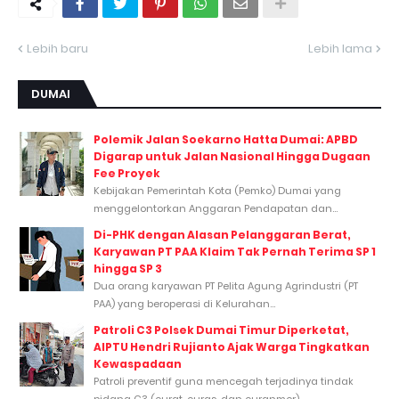
Lebih baru
Lebih lama
DUMAI
Polemik Jalan Soekarno Hatta Dumai: APBD
Digarap untuk Jalan Nasional Hingga Dugaan
Fee Proyek
Kebijakan Pemerintah Kota (Pemko) Dumai yang
menggelontorkan Anggaran Pendapatan dan...
Di-PHK dengan Alasan Pelanggaran Berat,
Karyawan PT PAA Klaim Tak Pernah Terima SP 1
hingga SP 3
Dua orang karyawan PT Pelita Agung Agrindustri (PT
PAA) yang beroperasi di Kelurahan...
Patroli C3 Polsek Dumai Timur Diperketat,
AIPTU Hendri Rujianto Ajak Warga Tingkatkan
Kewaspadaan
Patroli preventif guna mencegah terjadinya tindak