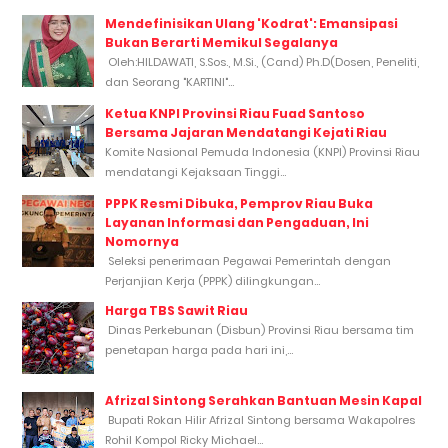
Mendefinisikan Ulang 'Kodrat': Emansipasi
Bukan Berarti Memikul Segalanya
Oleh:HILDAWATI, S.Sos., M.Si., (Cand) Ph.D(Dosen, Peneliti,
dan Seorang "KARTINI"...
Ketua KNPI Provinsi Riau Fuad Santoso
Bersama Jajaran Mendatangi Kejati Riau
Komite Nasional Pemuda Indonesia (KNPI) Provinsi Riau
mendatangi Kejaksaan Tinggi...
PPPK Resmi Dibuka, Pemprov Riau Buka
Layanan Informasi dan Pengaduan, Ini
Nomornya
Seleksi penerimaan Pegawai Pemerintah dengan
Perjanjian Kerja (PPPK) dilingkungan...
Harga TBS Sawit Riau
Dinas Perkebunan (Disbun) Provinsi Riau bersama tim
penetapan harga pada hari ini,...
Afrizal Sintong Serahkan Bantuan Mesin Kapal
Bupati Rokan Hilir Afrizal Sintong bersama Wakapolres
Rohil Kompol Ricky Michael...