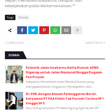
depan, membawa solidaritas, harapan, dan
keberpihakan pada nilai kemanusiaan.**
Tags
Dumai
Lebih baru
Lebih lama
DUMAI
Polemik Jalan Soekarno Hatta Dumai: APBD
Digarap untuk Jalan Nasional Hingga Dugaan
Fee Proyek
Kebijakan Pemerintah Kota (Pemko) Dumai yang
menggelontorkan Anggaran Pendapatan dan...
Di-PHK dengan Alasan Pelanggaran Berat,
Karyawan PT PAA Klaim Tak Pernah Terima SP 1
hingga SP 3
Dua orang karyawan PT Pelita Agung Agrindustri (PT