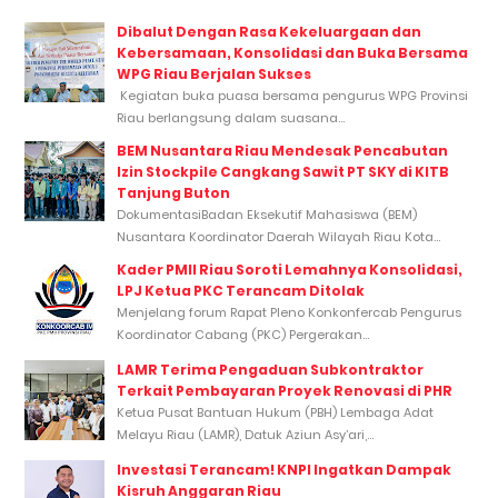
Dibalut Dengan Rasa Kekeluargaan dan
Kebersamaan, Konsolidasi dan Buka Bersama
WPG Riau Berjalan Sukses
Kegiatan buka puasa bersama pengurus WPG Provinsi
Riau berlangsung dalam suasana...
BEM Nusantara Riau Mendesak Pencabutan
Izin Stockpile Cangkang Sawit PT SKY di KITB
Tanjung Buton
DokumentasiBadan Eksekutif Mahasiswa (BEM)
Nusantara Koordinator Daerah Wilayah Riau Kota...
Kader PMII Riau Soroti Lemahnya Konsolidasi,
LPJ Ketua PKC Terancam Ditolak
Menjelang forum Rapat Pleno Konkonfercab Pengurus
Koordinator Cabang (PKC) Pergerakan...
LAMR Terima Pengaduan Subkontraktor
Terkait Pembayaran Proyek Renovasi di PHR
Ketua Pusat Bantuan Hukum (PBH) Lembaga Adat
Melayu Riau (LAMR), Datuk Aziun Asy’ari,...
Investasi Terancam! KNPI Ingatkan Dampak
Kisruh Anggaran Riau