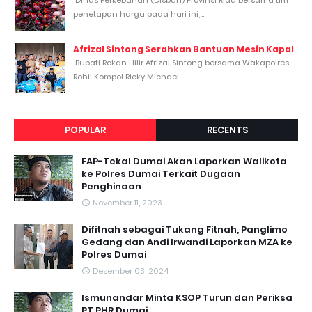
Dinas Perkebunan (Disbun) Provinsi Riau bersama tim
penetapan harga pada hari ini,...
Afrizal Sintong Serahkan Bantuan Mesin Kapal
Bupati Rokan Hilir Afrizal Sintong bersama Wakapolres
Rohil Kompol Ricky Michael...
POPULAR
RECENTS
FAP-Tekal Dumai Akan Laporkan Walikota
ke Polres Dumai Terkait Dugaan
Penghinaan
November 11, 2023
Difitnah sebagai Tukang Fitnah, Panglimo
Gedang dan Andi Irwandi Laporkan MZA ke
Polres Dumai
Desember 03, 2024
Ismunandar Minta KSOP Turun dan Periksa
PT PHR Dumai