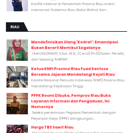
Konflik internal di Pemerintah Provinsi Riau makin
memanas! Gubernur Riau Abdul Wahid dan...
RIAU
Mendefinisikan Ulang 'Kodrat': Emansipasi
Bukan Berarti Memikul Segalanya
Oleh:HILDAWATI, S.Sos., M.Si., (Cand) Ph.D(Dosen, Peneliti,
dan Seorang "KARTINI"...
Ketua KNPI Provinsi Riau Fuad Santoso
Bersama Jajaran Mendatangi Kejati Riau
Komite Nasional Pemuda Indonesia (KNPI) Provinsi Riau
mendatangi Kejaksaan Tinggi...
PPPK Resmi Dibuka, Pemprov Riau Buka
Layanan Informasi dan Pengaduan, Ini
Nomornya
Seleksi penerimaan Pegawai Pemerintah dengan
Perjanjian Kerja (PPPK) dilingkungan...
Harga TBS Sawit Riau