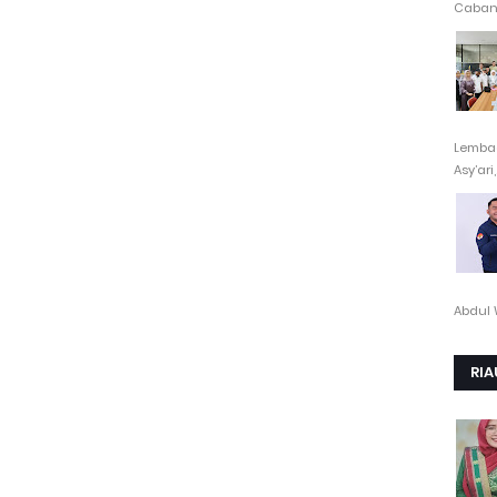
Cabang
Lembag
Asy’ari,.
Abdul 
RIA