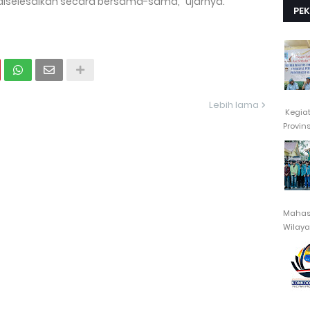
diselesaikan secara bersama-sama,” ujarnya.
PE
Lebih lama
Kegia
Provin
Mahasi
Wilayah