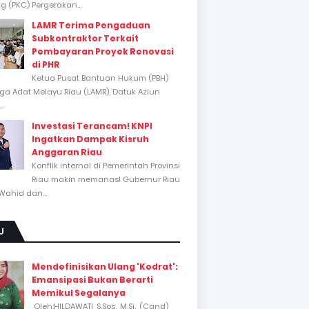
 (PKC) Pergerakan...
LAMR Terima Pengaduan
Subkontraktor Terkait
Pembayaran Proyek Renovasi
di PHR
Ketua Pusat Bantuan Hukum (PBH)
a Adat Melayu Riau (LAMR), Datuk Aziun
..
Investasi Terancam! KNPI
Ingatkan Dampak Kisruh
Anggaran Riau
Konflik internal di Pemerintah Provinsi
Riau makin memanas! Gubernur Riau
Wahid dan...
U
Mendefinisikan Ulang 'Kodrat':
Emansipasi Bukan Berarti
Memikul Segalanya
Oleh:HILDAWATI, S.Sos., M.Si., (Cand)