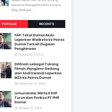
bersama Wakapolres Rohil Kompol
Ricky Michael...
POPULAR
RECENTS
FAP-Tekal Dumai Akan
Laporkan Walikota ke Polres
Dumai Terkait Dugaan
Penghinaan
November 11, 2023
Difitnah sebagai Tukang
Fitnah, Panglimo Gedang
dan Andi Irwandi Laporkan
MZA ke Polres Dumai
Desember 03, 2024
Ismunandar Minta KSOP
Turun dan Periksa PT PHR
Dumai
Oktober 10, 2023