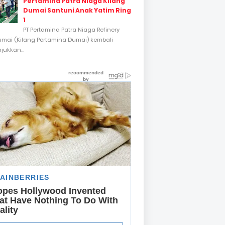
Pertamina Patra Niaga Kilang
Dumai Santuni Anak Yatim Ring
1
PT Pertamina Patra Niaga Refinery
umai (Kilang Pertamina Dumai) kembali
ukkan...