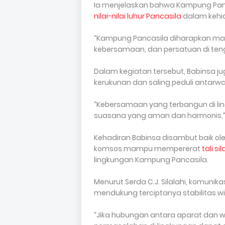
Ia menjelaskan bahwa Kampung Pa
nilai-nilai luhur Pancasila
dalam kehid
“Kampung Pancasila diharapkan ma
kebersamaan, dan persatuan di tenga
Dalam kegiatan tersebut, Babinsa 
kerukunan dan saling peduli antarw
“Kebersamaan yang terbangun di ling
suasana yang aman dan harmonis,” 
Kehadiran Babinsa disambut baik o
komsos mampu mempererat
tali s
lingkungan Kampung Pancasila.
Menurut Serda C.J. Silalahi, komuni
mendukung terciptanya stabilitas w
“Jika hubungan antara aparat dan w