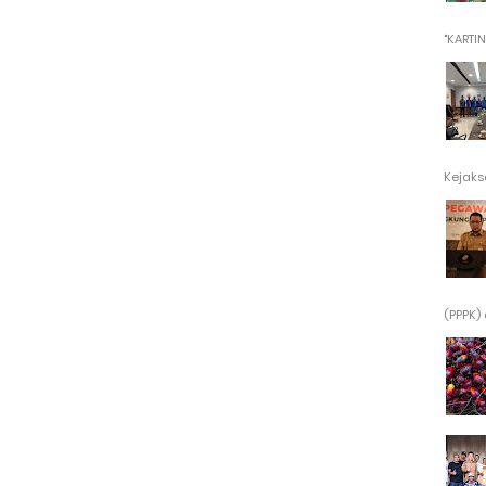
"KARTINI"
Kejaksa
(PPPK) 