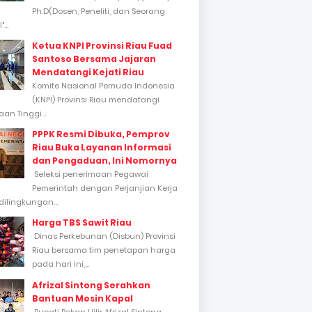
Ph.D(Dosen, Peneliti, dan Seorang
...
Ketua KNPI Provinsi Riau Fuad
Santoso Bersama Jajaran
Mendatangi Kejati Riau
Komite Nasional Pemuda Indonesia
(KNPI) Provinsi Riau mendatangi
an Tinggi...
PPPK Resmi Dibuka, Pemprov
Riau Buka Layanan Informasi
dan Pengaduan, Ini Nomornya
Seleksi penerimaan Pegawai
Pemerintah dengan Perjanjian Kerja
dilingkungan...
Harga TBS Sawit Riau
Dinas Perkebunan (Disbun) Provinsi
Riau bersama tim penetapan harga
pada hari ini,...
Afrizal Sintong Serahkan
Bantuan Mesin Kapal
Bupati Rokan Hilir Afrizal Sintong