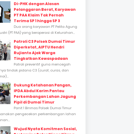
Di-PHK dengan Alasan
Pelanggaran Berat, Karyawan
PT PAA Klaim Tak Pernah
Terima SP 1 hingga SP 3
Dua orang karyawan PT Pelita Agung
stri (PT PAA) yang beroperasi di Kelurahan...
Patroli C3 Polsek Dumai Timur
Diperketat, AIPTU Hendri
Rujianto Ajak Warga
Tingkatkan Kewaspadaan
Patroli preventif guna mencegah
inya tindak pidana C3 (curat, curas, dan
or)...
Dukung Ketahanan Pangan,
IPDA Abdul Karim Pantau
Perkembangan Lahan Jagung
Pipil di Dumai Timur
Panit 1 Binmas Polsek Dumai Timur
sanakan pengecekan perkembangan lahan
nan...
Wujud Nyata Komitmen Sosial,