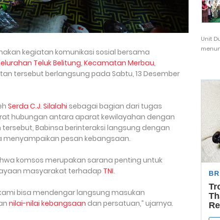
Unit D
menunj
akan kegiatan komunikasi sosial bersama
lurahan Teluk Belitung
,
Kecamatan Merbau
,
atan tersebut berlangsung pada Sabtu, 13 Desember
leh
Serda C.J. Silalahi
sebagai bagian dari tugas
erat hubungan antara aparat kewilayahan dengan
tersebut, Babinsa berinteraksi langsung dengan
ta menyampaikan pesan kebangsaan.
bahwa komsos merupakan sarana penting untuk
ayaan masyarakat terhadap
TNI
.
ini, kami bisa mendengar langsung masukan
kan
nilai-nilai kebangsaan
dan persatuan,” ujarnya.