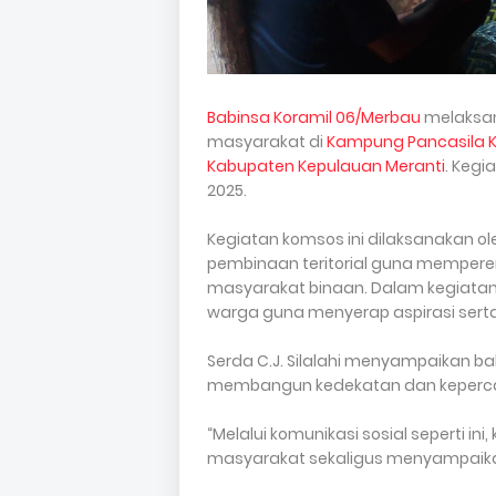
Babinsa Koramil 06/Merbau
melaksan
masyarakat di
Kampung Pancasila Ke
Kabupaten Kepulauan Meranti
. Kegi
2025.
Kegiatan komsos ini dilaksanakan o
pembinaan teritorial guna memper
masyarakat binaan. Dalam kegiatan 
warga guna menyerap aspirasi ser
Serda C.J. Silalahi menyampaikan 
membangun kedekatan dan keperc
“Melalui komunikasi sosial seperti 
masyarakat sekaligus menyampai