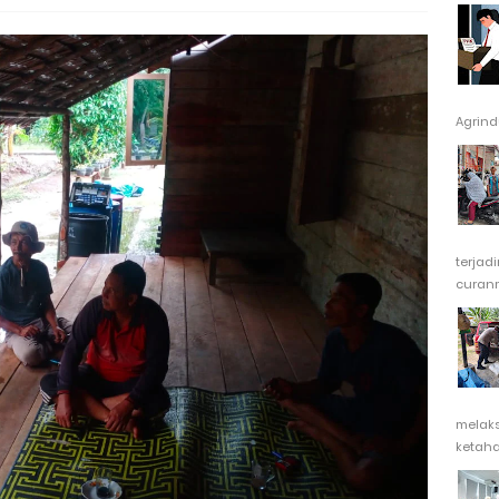
Agrindu
terjad
curanm
melak
ketaha