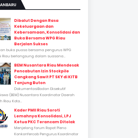
KANBARU
Dibalut Dengan Rasa
Kekeluargaan dan
Kebersamaan, Konsolidasi dan
Buka Bersama WPG Riau
Berjalan Sukses
tan buka puasa bersama pengurus WPG
si Riau berlangsung dalam suasana...
BEM Nusantara Riau Mendesak
Pencabutan Izin Stockpile
Cangkang Sawit PT SKY di KITB
Tanjung Buton
DokumentasiBadan Eksekutif
swa (BEM) Nusantara Koordinator Daerah
 Riau Kota...
Kader PMII Riau Soroti
Lemahnya Konsolidasi, LPJ
Ketua PKC Terancam Ditolak
Menjelang forum Rapat Pleno
Konkonfercab Pengurus Koordinator