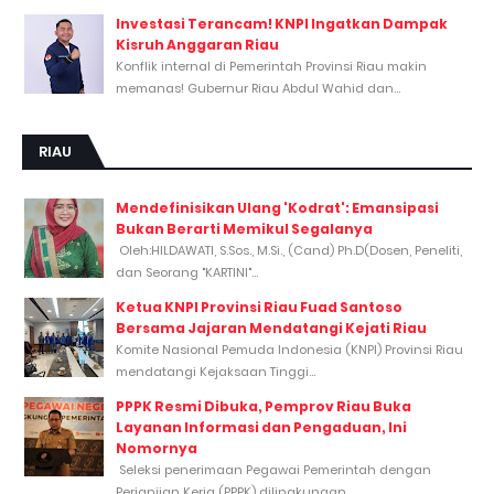
Investasi Terancam! KNPI Ingatkan Dampak
Kisruh Anggaran Riau
Konflik internal di Pemerintah Provinsi Riau makin
memanas! Gubernur Riau Abdul Wahid dan...
RIAU
Mendefinisikan Ulang 'Kodrat': Emansipasi
Bukan Berarti Memikul Segalanya
Oleh:HILDAWATI, S.Sos., M.Si., (Cand) Ph.D(Dosen, Peneliti,
dan Seorang "KARTINI"...
Ketua KNPI Provinsi Riau Fuad Santoso
Bersama Jajaran Mendatangi Kejati Riau
Komite Nasional Pemuda Indonesia (KNPI) Provinsi Riau
mendatangi Kejaksaan Tinggi...
PPPK Resmi Dibuka, Pemprov Riau Buka
Layanan Informasi dan Pengaduan, Ini
Nomornya
Seleksi penerimaan Pegawai Pemerintah dengan
Perjanjian Kerja (PPPK) dilingkungan...