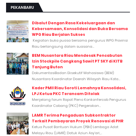
PEKANBARU
Dibalut Dengan Rasa Kekeluargaan dan
Kebersamaan, Konsolidasi dan Buka Bersama
WPG Riau Berjalan Sukses
Kegiatan buka puasa bersama pengurus WPG Provinsi
Riau berlangsung dalam suasana...
BEM Nusantara Riau Mendesak Pencabutan
Izin Stockpile Cangkang Sawit PT SKY di KITB
Tanjung Buton
DokumentasiBadan Eksekutif Mahasiswa (BEM)
Nusantara Koordinator Daerah Wilayah Riau Kota...
Kader PMII Riau Soroti Lemahnya Konsolidasi,
LPJ Ketua PKC Terancam Ditolak
Menjelang forum Rapat Pleno Konkonfercab Pengurus
Koordinator Cabang (PKC) Pergerakan...
LAMR Terima Pengaduan Subkontraktor
Terkait Pembayaran Proyek Renovasi di PHR
Ketua Pusat Bantuan Hukum (PBH) Lembaga Adat
Melayu Riau (LAMR), Datuk Aziun Asy’ari,...