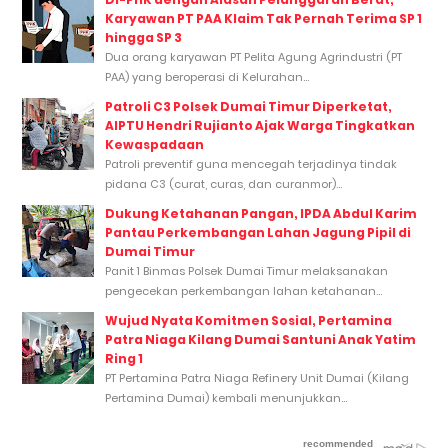
Karyawan PT PAA Klaim Tak Pernah Terima SP 1
hingga SP 3
Dua orang karyawan PT Pelita Agung Agrindustri (PT
PAA) yang beroperasi di Kelurahan...
Patroli C3 Polsek Dumai Timur Diperketat,
AIPTU Hendri Rujianto Ajak Warga Tingkatkan
Kewaspadaan
Patroli preventif guna mencegah terjadinya tindak
pidana C3 (curat, curas, dan curanmor)...
Dukung Ketahanan Pangan, IPDA Abdul Karim
Pantau Perkembangan Lahan Jagung Pipil di
Dumai Timur
Panit 1 Binmas Polsek Dumai Timur melaksanakan
pengecekan perkembangan lahan ketahanan...
Wujud Nyata Komitmen Sosial, Pertamina
Patra Niaga Kilang Dumai Santuni Anak Yatim
Ring 1
PT Pertamina Patra Niaga Refinery Unit Dumai (Kilang
Pertamina Dumai) kembali menunjukkan...