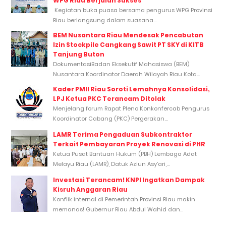
WPG Riau Berjalan Sukses
Kegiatan buka puasa bersama pengurus WPG Provinsi
Riau berlangsung dalam suasana...
BEM Nusantara Riau Mendesak Pencabutan
Izin Stockpile Cangkang Sawit PT SKY di KITB
Tanjung Buton
DokumentasiBadan Eksekutif Mahasiswa (BEM)
Nusantara Koordinator Daerah Wilayah Riau Kota...
Kader PMII Riau Soroti Lemahnya Konsolidasi,
LPJ Ketua PKC Terancam Ditolak
Menjelang forum Rapat Pleno Konkonfercab Pengurus
Koordinator Cabang (PKC) Pergerakan...
LAMR Terima Pengaduan Subkontraktor
Terkait Pembayaran Proyek Renovasi di PHR
Ketua Pusat Bantuan Hukum (PBH) Lembaga Adat
Melayu Riau (LAMR), Datuk Aziun Asy’ari,...
Investasi Terancam! KNPI Ingatkan Dampak
Kisruh Anggaran Riau
Konflik internal di Pemerintah Provinsi Riau makin
memanas! Gubernur Riau Abdul Wahid dan...