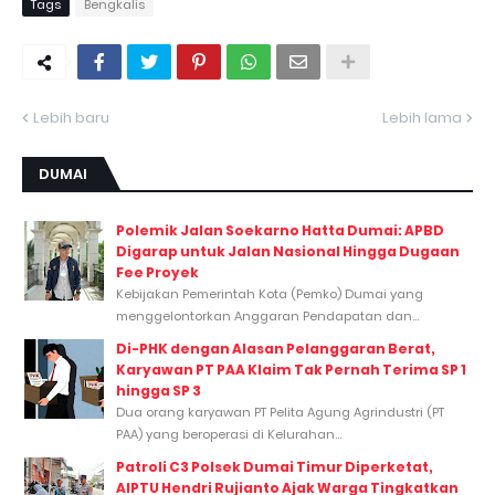
Tags
Bengkalis
Lebih baru
Lebih lama
DUMAI
Polemik Jalan Soekarno Hatta Dumai: APBD
Digarap untuk Jalan Nasional Hingga Dugaan
Fee Proyek
Kebijakan Pemerintah Kota (Pemko) Dumai yang
menggelontorkan Anggaran Pendapatan dan...
Di-PHK dengan Alasan Pelanggaran Berat,
Karyawan PT PAA Klaim Tak Pernah Terima SP 1
hingga SP 3
Dua orang karyawan PT Pelita Agung Agrindustri (PT
PAA) yang beroperasi di Kelurahan...
Patroli C3 Polsek Dumai Timur Diperketat,
AIPTU Hendri Rujianto Ajak Warga Tingkatkan