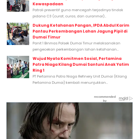
Kewaspadaan
Patroli preventif guna mencegah terjadinya tindak
pidana C3 (curat, curas, dan curanmor)...
Dukung Ketahanan Pangan, IPDA Abdul Karim
Pantau Perkembangan Lahan Jagung Pipil di
Dumai Timur
Panit 1 Binmas Polsek Dumai Timur melaksanakan
pengecekan perkembangan lahan ketahanan...
Wujud Nyata Komitmen Sosial, Pertamina
Patra Niaga Kilang Dumai Santuni Anak Yatim
Ring 1
PT Pertamina Patra Niaga Refinery Unit Dumai (Kilang
Pertamina Dumai) kembali menunjukkan...