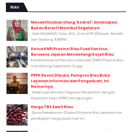
RIAU
Mendefinisikan Ulang 'Kodrat': Emansipasi
Bukan Berarti Memikul Segalanya
Oleh:HILDAWATI, S.Sos., M.Si., (Cand) Ph.D(Dosen, Peneliti,
dan Seorang "KARTINI"...
Ketua KNPI Provinsi Riau Fuad Santoso
Bersama Jajaran Mendatangi Kejati Riau
Komite Nasional Pemuda Indonesia (KNPI) Provinsi Riau
mendatangi Kejaksaan Tinggi...
PPPK Resmi Dibuka, Pemprov Riau Buka
Layanan Informasi dan Pengaduan, Ini
Nomornya
Seleksi penerimaan Pegawai Pemerintah dengan
Perjanjian Kerja (PPPK) dilingkungan...
Harga TBS Sawit Riau
Dinas Perkebunan (Disbun) Provinsi Riau bersama tim
penetapan harga pada hari ini,...