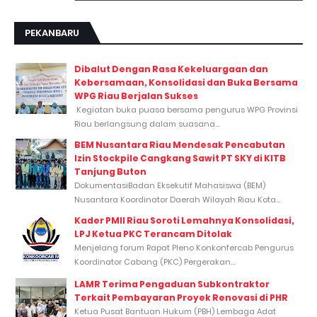
PEKANBARU
Dibalut Dengan Rasa Kekeluargaan dan
Kebersamaan, Konsolidasi dan Buka Bersama
WPG Riau Berjalan Sukses
Kegiatan buka puasa bersama pengurus WPG Provinsi
Riau berlangsung dalam suasana...
BEM Nusantara Riau Mendesak Pencabutan
Izin Stockpile Cangkang Sawit PT SKY di KITB
Tanjung Buton
DokumentasiBadan Eksekutif Mahasiswa (BEM)
Nusantara Koordinator Daerah Wilayah Riau Kota...
Kader PMII Riau Soroti Lemahnya Konsolidasi,
LPJ Ketua PKC Terancam Ditolak
Menjelang forum Rapat Pleno Konkonfercab Pengurus
Koordinator Cabang (PKC) Pergerakan...
LAMR Terima Pengaduan Subkontraktor
Terkait Pembayaran Proyek Renovasi di PHR
Ketua Pusat Bantuan Hukum (PBH) Lembaga Adat