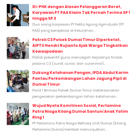
Di-PHK dengan Alasan Pelanggaran Berat,
Karyawan PT PAA Klaim Tak Pernah Terima SP 1
hingga SP 3
Dua orang karyawan PT Pelita Agung Agrindustri (PT
PAA) yang beroperasi di Kelurahan...
Patroli C3 Polsek Dumai Timur Diperketat,
AIPTU Hendri Rujianto Ajak Warga Tingkatkan
Kewaspadaan
Patroli preventif guna mencegah terjadinya tindak
pidana C3 (curat, curas, dan curanmor)...
Dukung Ketahanan Pangan, IPDA Abdul Karim
Pantau Perkembangan Lahan Jagung Pipil di
Dumai Timur
Panit 1 Binmas Polsek Dumai Timur melaksanakan
pengecekan perkembangan lahan ketahanan...
Wujud Nyata Komitmen Sosial, Pertamina
Patra Niaga Kilang Dumai Santuni Anak Yatim
Ring 1
PT Pertamina Patra Niaga Refinery Unit Dumai (Kilang
Pertamina Dumai) kembali menunjukkan...