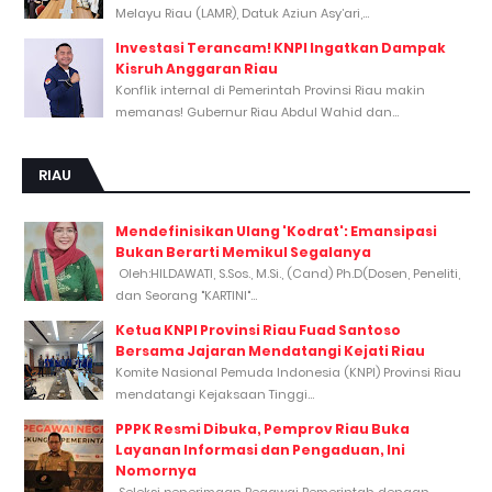
Melayu Riau (LAMR), Datuk Aziun Asy’ari,...
Investasi Terancam! KNPI Ingatkan Dampak
Kisruh Anggaran Riau
Konflik internal di Pemerintah Provinsi Riau makin
memanas! Gubernur Riau Abdul Wahid dan...
RIAU
Mendefinisikan Ulang 'Kodrat': Emansipasi
Bukan Berarti Memikul Segalanya
Oleh:HILDAWATI, S.Sos., M.Si., (Cand) Ph.D(Dosen, Peneliti,
dan Seorang "KARTINI"...
Ketua KNPI Provinsi Riau Fuad Santoso
Bersama Jajaran Mendatangi Kejati Riau
Komite Nasional Pemuda Indonesia (KNPI) Provinsi Riau
mendatangi Kejaksaan Tinggi...
PPPK Resmi Dibuka, Pemprov Riau Buka
Layanan Informasi dan Pengaduan, Ini
Nomornya
Seleksi penerimaan Pegawai Pemerintah dengan