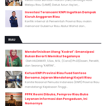
Melayu Riau (LAMR), Datuk Aziun Asy’ari,...
Investasi Terancam! KNPI Ingatkan Dampak
Kisruh Anggaran Riau
Konflik internal di Pemerintah Provinsi Riau makin
memanas! Gubernur Riau Abdul Wahid dan...
RIAU
Mendefinisikan Ulang 'Kodrat': Emansipasi
Bukan Berarti Memikul Segalanya
Oleh:HILDAWATI, S.Sos., M.Si., (Cand) Ph.D(Dosen, Peneliti,
dan Seorang "KARTINI"...
Ketua KNPI Provinsi Riau Fuad Santoso
Bersama Jajaran Mendatangi Kejati Riau
Komite Nasional Pemuda Indonesia (KNPI) Provinsi Riau
mendatangi Kejaksaan Tinggi...
PPPK Resmi Dibuka, Pemprov Riau Buka
Layanan Informasi dan Pengaduan, Ini
Nomornya