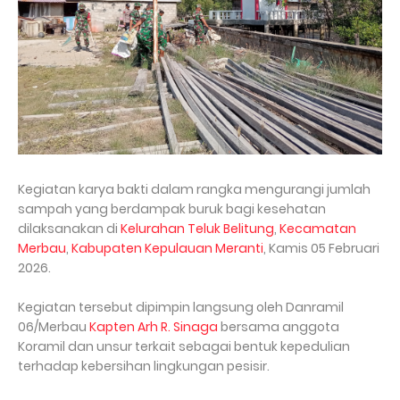
Kegiatan karya bakti dalam rangka mengurangi jumlah
sampah yang berdampak buruk bagi kesehatan
dilaksanakan di
Kelurahan Teluk Belitung
,
Kecamatan
Merbau
,
Kabupaten Kepulauan Meranti
, Kamis 05 Februari
2026.
Kegiatan tersebut dipimpin langsung oleh Danramil
06/Merbau
Kapten Arh R. Sinaga
bersama anggota
Koramil dan unsur terkait sebagai bentuk kepedulian
terhadap kebersihan lingkungan pesisir.