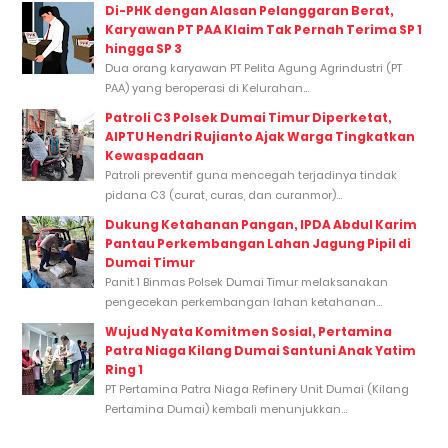
Di-PHK dengan Alasan Pelanggaran Berat,
Karyawan PT PAA Klaim Tak Pernah Terima SP 1
hingga SP 3
Dua orang karyawan PT Pelita Agung Agrindustri (PT
PAA) yang beroperasi di Kelurahan...
Patroli C3 Polsek Dumai Timur Diperketat,
AIPTU Hendri Rujianto Ajak Warga Tingkatkan
Kewaspadaan
Patroli preventif guna mencegah terjadinya tindak
pidana C3 (curat, curas, dan curanmor)...
Dukung Ketahanan Pangan, IPDA Abdul Karim
Pantau Perkembangan Lahan Jagung Pipil di
Dumai Timur
Panit 1 Binmas Polsek Dumai Timur melaksanakan
pengecekan perkembangan lahan ketahanan...
Wujud Nyata Komitmen Sosial, Pertamina
Patra Niaga Kilang Dumai Santuni Anak Yatim
Ring 1
PT Pertamina Patra Niaga Refinery Unit Dumai (Kilang
Pertamina Dumai) kembali menunjukkan...