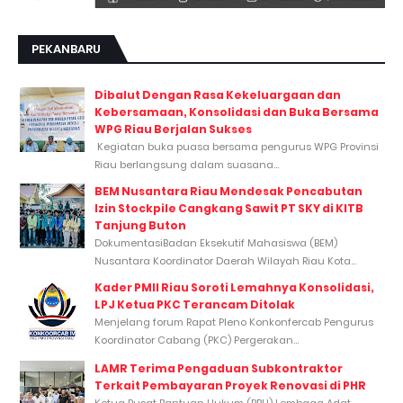
PEKANBARU
Dibalut Dengan Rasa Kekeluargaan dan
Kebersamaan, Konsolidasi dan Buka Bersama
WPG Riau Berjalan Sukses
Kegiatan buka puasa bersama pengurus WPG Provinsi
Riau berlangsung dalam suasana...
BEM Nusantara Riau Mendesak Pencabutan
Izin Stockpile Cangkang Sawit PT SKY di KITB
Tanjung Buton
DokumentasiBadan Eksekutif Mahasiswa (BEM)
Nusantara Koordinator Daerah Wilayah Riau Kota...
Kader PMII Riau Soroti Lemahnya Konsolidasi,
LPJ Ketua PKC Terancam Ditolak
Menjelang forum Rapat Pleno Konkonfercab Pengurus
Koordinator Cabang (PKC) Pergerakan...
LAMR Terima Pengaduan Subkontraktor
Terkait Pembayaran Proyek Renovasi di PHR
Ketua Pusat Bantuan Hukum (PBH) Lembaga Adat