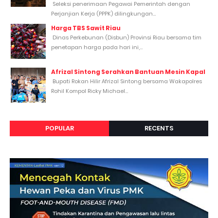
Seleksi penerimaan Pegawai Pemerintah dengan
Perjanjian Kerja (PPPK) dilingkungan...
Harga TBS Sawit Riau
Dinas Perkebunan (Disbun) Provinsi Riau bersama tim
penetapan harga pada hari ini,...
Afrizal Sintong Serahkan Bantuan Mesin Kapal
Bupati Rokan Hilir Afrizal Sintong bersama Wakapolres
Rohil Kompol Ricky Michael...
POPULAR
RECENTS