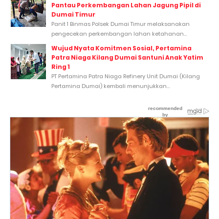
Pantau Perkembangan Lahan Jagung Pipil di
Dumai Timur
Panit 1 Binmas Polsek Dumai Timur melaksanakan
pengecekan perkembangan lahan ketahanan...
Wujud Nyata Komitmen Sosial, Pertamina
Patra Niaga Kilang Dumai Santuni Anak Yatim
Ring 1
PT Pertamina Patra Niaga Refinery Unit Dumai (Kilang
Pertamina Dumai) kembali menunjukkan...