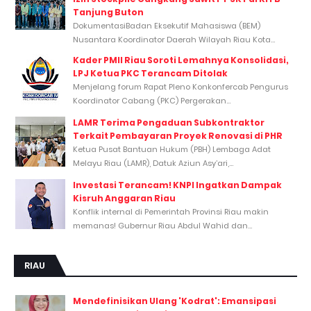
Tanjung Buton
DokumentasiBadan Eksekutif Mahasiswa (BEM)
Nusantara Koordinator Daerah Wilayah Riau Kota...
Kader PMII Riau Soroti Lemahnya Konsolidasi,
LPJ Ketua PKC Terancam Ditolak
Menjelang forum Rapat Pleno Konkonfercab Pengurus
Koordinator Cabang (PKC) Pergerakan...
LAMR Terima Pengaduan Subkontraktor
Terkait Pembayaran Proyek Renovasi di PHR
Ketua Pusat Bantuan Hukum (PBH) Lembaga Adat
Melayu Riau (LAMR), Datuk Aziun Asy’ari,...
Investasi Terancam! KNPI Ingatkan Dampak
Kisruh Anggaran Riau
Konflik internal di Pemerintah Provinsi Riau makin
memanas! Gubernur Riau Abdul Wahid dan...
RIAU
Mendefinisikan Ulang 'Kodrat': Emansipasi