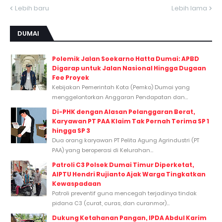
Lebih baru
Lebih lama
DUMAI
Polemik Jalan Soekarno Hatta Dumai: APBD
Digarap untuk Jalan Nasional Hingga Dugaan
Fee Proyek
Kebijakan Pemerintah Kota (Pemko) Dumai yang
menggelontorkan Anggaran Pendapatan dan...
Di-PHK dengan Alasan Pelanggaran Berat,
Karyawan PT PAA Klaim Tak Pernah Terima SP 1
hingga SP 3
Dua orang karyawan PT Pelita Agung Agrindustri (PT
PAA) yang beroperasi di Kelurahan...
Patroli C3 Polsek Dumai Timur Diperketat,
AIPTU Hendri Rujianto Ajak Warga Tingkatkan
Kewaspadaan
Patroli preventif guna mencegah terjadinya tindak
pidana C3 (curat, curas, dan curanmor)...
Dukung Ketahanan Pangan, IPDA Abdul Karim