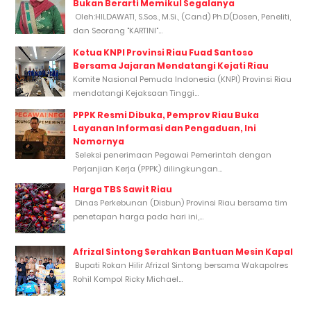
Bukan Berarti Memikul Segalanya
Oleh:HILDAWATI, S.Sos., M.Si., (Cand) Ph.D(Dosen, Peneliti,
dan Seorang "KARTINI"...
Ketua KNPI Provinsi Riau Fuad Santoso
Bersama Jajaran Mendatangi Kejati Riau
Komite Nasional Pemuda Indonesia (KNPI) Provinsi Riau
mendatangi Kejaksaan Tinggi...
PPPK Resmi Dibuka, Pemprov Riau Buka
Layanan Informasi dan Pengaduan, Ini
Nomornya
Seleksi penerimaan Pegawai Pemerintah dengan
Perjanjian Kerja (PPPK) dilingkungan...
Harga TBS Sawit Riau
Dinas Perkebunan (Disbun) Provinsi Riau bersama tim
penetapan harga pada hari ini,...
Afrizal Sintong Serahkan Bantuan Mesin Kapal
Bupati Rokan Hilir Afrizal Sintong bersama Wakapolres
Rohil Kompol Ricky Michael...