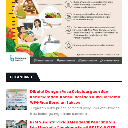
PEKANBARU
Dibalut Dengan Rasa Kekeluargaan dan
Kebersamaan, Konsolidasi dan Buka Bersama
WPG Riau Berjalan Sukses
Kegiatan buka puasa bersama pengurus WPG Provinsi
Riau berlangsung dalam suasana...
BEM Nusantara Riau Mendesak Pencabutan
Izin Stockpile Cangkang Sawit PT SKY di KITB