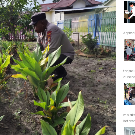
Agrindu
terjad
curanm
melak
ketaha