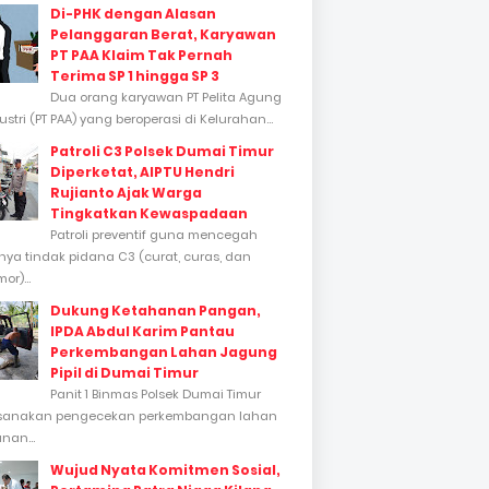
Di-PHK dengan Alasan
Pelanggaran Berat, Karyawan
PT PAA Klaim Tak Pernah
Terima SP 1 hingga SP 3
Dua orang karyawan PT Pelita Agung
stri (PT PAA) yang beroperasi di Kelurahan...
Patroli C3 Polsek Dumai Timur
Diperketat, AIPTU Hendri
Rujianto Ajak Warga
Tingkatkan Kewaspadaan
Patroli preventif guna mencegah
inya tindak pidana C3 (curat, curas, dan
or)...
Dukung Ketahanan Pangan,
IPDA Abdul Karim Pantau
Perkembangan Lahan Jagung
Pipil di Dumai Timur
Panit 1 Binmas Polsek Dumai Timur
sanakan pengecekan perkembangan lahan
nan...
Wujud Nyata Komitmen Sosial,