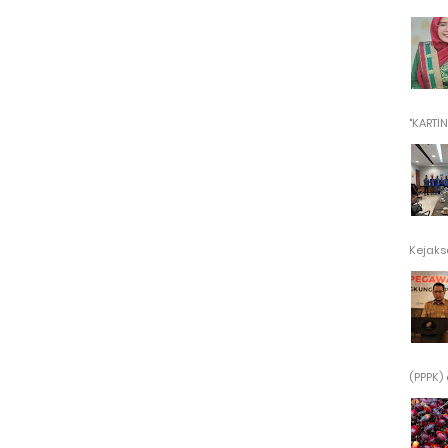
"KARTINI"
Kejaksa
(PPPK) 