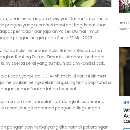
taan, lahan pekarangan di wilayah Dumai Timur mulai
Unit D
an pangan yang memberi manfaat bagi kebutuhan
menunj
pat perhatian dari jajaran Polsek Dumai Timur
ngan pangan bergizi pada Senin 25 Mei 2026.
a Karya Bukit, Kelurahan Bukit Batrem, Kecamatan
angkari Ranting Dumai Timur itu ditanami berbagai
unyit serta serai yang tumbuh dalam kondisi baik.
a Reza Syahputra, S.E., M.Ak. melalui Panit II Binmas
naga melakukan pengecekan langsung terhadap kondisi
bangan pemanfaatan lahan tersebut.
an rumah menjadi salah satu langkah sederhana
tuk mendukung ketahanan pangan di lingkungan
man pangan dan herbal yang ditanam di pekarangan