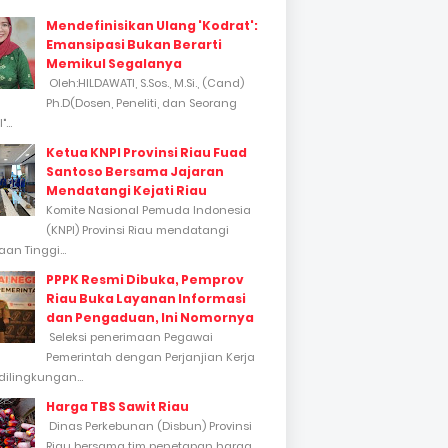
Mendefinisikan Ulang 'Kodrat':
Emansipasi Bukan Berarti
Memikul Segalanya
Oleh:HILDAWATI, S.Sos., M.Si., (Cand)
Ph.D(Dosen, Peneliti, dan Seorang
...
Ketua KNPI Provinsi Riau Fuad
Santoso Bersama Jajaran
Mendatangi Kejati Riau
Komite Nasional Pemuda Indonesia
(KNPI) Provinsi Riau mendatangi
an Tinggi...
PPPK Resmi Dibuka, Pemprov
Riau Buka Layanan Informasi
dan Pengaduan, Ini Nomornya
Seleksi penerimaan Pegawai
Pemerintah dengan Perjanjian Kerja
dilingkungan...
Harga TBS Sawit Riau
Dinas Perkebunan (Disbun) Provinsi
Riau bersama tim penetapan harga