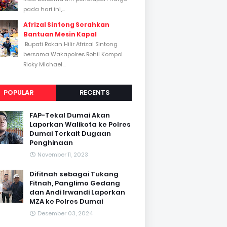
pada hari ini,...
Afrizal Sintong Serahkan
Bantuan Mesin Kapal
Bupati Rokan Hilir Afrizal Sintong
bersama Wakapolres Rohil Kompol
Ricky Michael...
POPULAR
RECENTS
FAP-Tekal Dumai Akan
Laporkan Walikota ke Polres
Dumai Terkait Dugaan
Penghinaan
November 11, 2023
Difitnah sebagai Tukang
Fitnah, Panglimo Gedang
dan Andi Irwandi Laporkan
MZA ke Polres Dumai
Desember 03, 2024