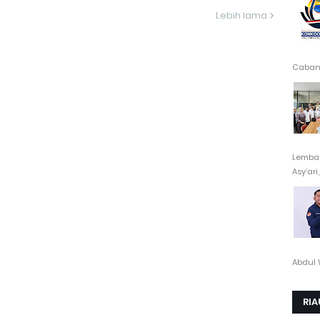
Lebih lama
Cabang
Lembag
Asy’ari,.
Abdul 
RIA