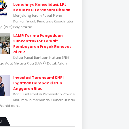
Lemahnya Konsolidasi, LPJ
Ketua PKC Terancam Ditolak
Menjelang forum Rapat Pleno
Konkonfercab Pengurus Koordinator
 (PKC) Pergerakan...
LAMR Terima Pengaduan
Subkontraktor Terkait
Pembayaran Proyek Renovasi
di PHR
Ketua Pusat Bantuan Hukum (PBH)
a Adat Melayu Riau (LAMR), Datuk Aziun
..
Investasi Terancam! KNPI
Ingatkan Dampak Kisruh
Anggaran Riau
Konflik internal di Pemerintah Provinsi
Riau makin memanas! Gubernur Riau
Wahid dan...
U