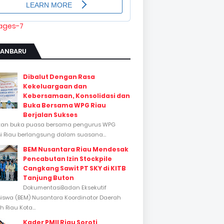
KANBARU
Dibalut Dengan Rasa
Kekeluargaan dan
Kebersamaan, Konsolidasi dan
Buka Bersama WPG Riau
Berjalan Sukses
tan buka puasa bersama pengurus WPG
si Riau berlangsung dalam suasana...
BEM Nusantara Riau Mendesak
Pencabutan Izin Stockpile
Cangkang Sawit PT SKY di KITB
Tanjung Buton
DokumentasiBadan Eksekutif
swa (BEM) Nusantara Koordinator Daerah
 Riau Kota...
Kader PMII Riau Soroti