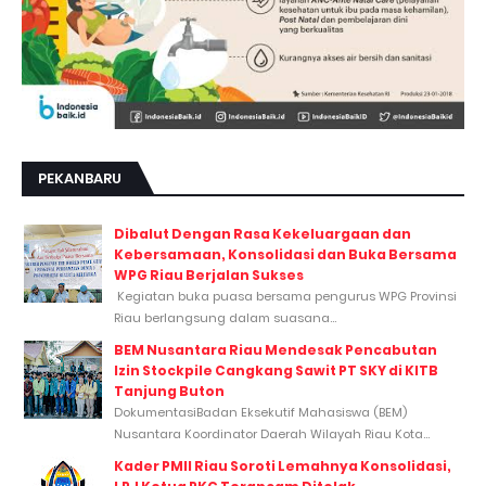
PEKANBARU
Dibalut Dengan Rasa Kekeluargaan dan
Kebersamaan, Konsolidasi dan Buka Bersama
WPG Riau Berjalan Sukses
Kegiatan buka puasa bersama pengurus WPG Provinsi
Riau berlangsung dalam suasana...
BEM Nusantara Riau Mendesak Pencabutan
Izin Stockpile Cangkang Sawit PT SKY di KITB
Tanjung Buton
DokumentasiBadan Eksekutif Mahasiswa (BEM)
Nusantara Koordinator Daerah Wilayah Riau Kota...
Kader PMII Riau Soroti Lemahnya Konsolidasi,