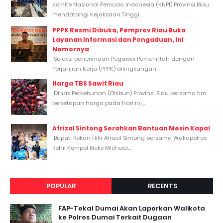
Komite Nasional Pemuda Indonesia (KNPI) Provinsi Riau
mendatangi Kejaksaan Tinggi...
PPPK Resmi Dibuka, Pemprov Riau Buka
Layanan Informasi dan Pengaduan, Ini
Nomornya
Seleksi penerimaan Pegawai Pemerintah dengan
Perjanjian Kerja (PPPK) dilingkungan...
Harga TBS Sawit Riau
Dinas Perkebunan (Disbun) Provinsi Riau bersama tim
penetapan harga pada hari ini,...
Afrizal Sintong Serahkan Bantuan Mesin Kapal
Bupati Rokan Hilir Afrizal Sintong bersama Wakapolres
Rohil Kompol Ricky Michael...
POPULAR
RECENTS
FAP-Tekal Dumai Akan Laporkan Walikota
ke Polres Dumai Terkait Dugaan