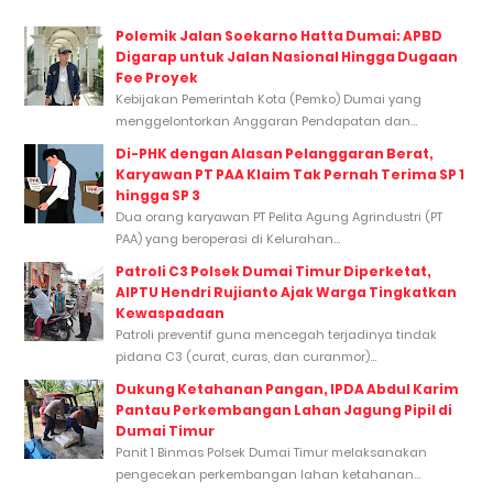
Polemik Jalan Soekarno Hatta Dumai: APBD
Digarap untuk Jalan Nasional Hingga Dugaan
Fee Proyek
Kebijakan Pemerintah Kota (Pemko) Dumai yang
menggelontorkan Anggaran Pendapatan dan...
Di-PHK dengan Alasan Pelanggaran Berat,
Karyawan PT PAA Klaim Tak Pernah Terima SP 1
hingga SP 3
Dua orang karyawan PT Pelita Agung Agrindustri (PT
PAA) yang beroperasi di Kelurahan...
Patroli C3 Polsek Dumai Timur Diperketat,
AIPTU Hendri Rujianto Ajak Warga Tingkatkan
Kewaspadaan
Patroli preventif guna mencegah terjadinya tindak
pidana C3 (curat, curas, dan curanmor)...
Dukung Ketahanan Pangan, IPDA Abdul Karim
Pantau Perkembangan Lahan Jagung Pipil di
Dumai Timur
Panit 1 Binmas Polsek Dumai Timur melaksanakan
pengecekan perkembangan lahan ketahanan...