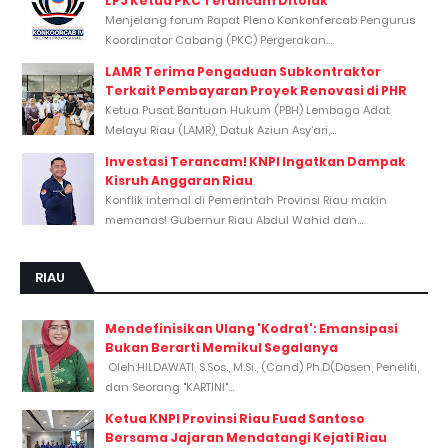
LPJ Ketua PKC Terancam Ditolak
Menjelang forum Rapat Pleno Konkonfercab Pengurus
Koordinator Cabang (PKC) Pergerakan...
LAMR Terima Pengaduan Subkontraktor
Terkait Pembayaran Proyek Renovasi di PHR
Ketua Pusat Bantuan Hukum (PBH) Lembaga Adat
Melayu Riau (LAMR), Datuk Aziun Asy’ari,...
Investasi Terancam! KNPI Ingatkan Dampak
Kisruh Anggaran Riau
Konflik internal di Pemerintah Provinsi Riau makin
memanas! Gubernur Riau Abdul Wahid dan...
RIAU
Mendefinisikan Ulang 'Kodrat': Emansipasi
Bukan Berarti Memikul Segalanya
Oleh:HILDAWATI, S.Sos., M.Si., (Cand) Ph.D(Dosen, Peneliti,
dan Seorang "KARTINI"...
Ketua KNPI Provinsi Riau Fuad Santoso
Bersama Jajaran Mendatangi Kejati Riau