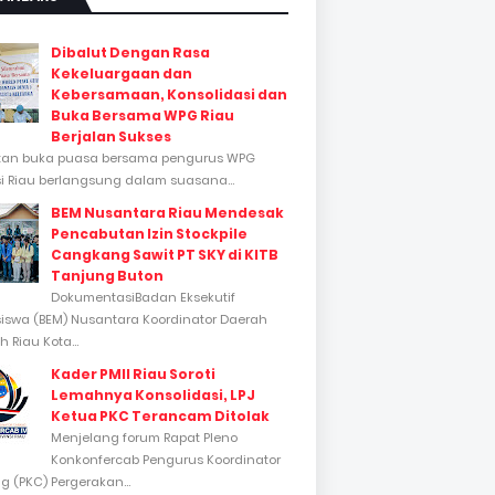
Dibalut Dengan Rasa
Kekeluargaan dan
Kebersamaan, Konsolidasi dan
Buka Bersama WPG Riau
Berjalan Sukses
tan buka puasa bersama pengurus WPG
si Riau berlangsung dalam suasana...
BEM Nusantara Riau Mendesak
Pencabutan Izin Stockpile
Cangkang Sawit PT SKY di KITB
Tanjung Buton
DokumentasiBadan Eksekutif
swa (BEM) Nusantara Koordinator Daerah
 Riau Kota...
Kader PMII Riau Soroti
Lemahnya Konsolidasi, LPJ
Ketua PKC Terancam Ditolak
Menjelang forum Rapat Pleno
Konkonfercab Pengurus Koordinator
 (PKC) Pergerakan...