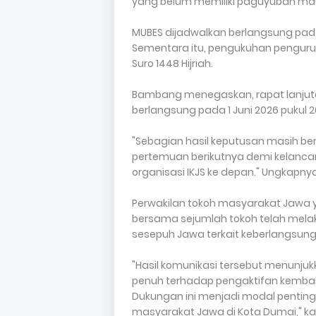
yang belum memiliki paguyuban mau
MUBES dijadwalkan berlangsung pada M
Sementara itu, pengukuhan penguru
Suro 1448 Hijriah.
Bambang menegaskan, rapat lanjutan
berlangsung pada 1 Juni 2026 pukul 2
"Sebagian hasil keputusan masih be
pertemuan berikutnya demi kelanca
organisasi IKJS ke depan." Ungkapnya
Perwakilan tokoh masyarakat Jawa 
bersama sejumlah tokoh telah mel
sesepuh Jawa terkait keberlangsunga
"Hasil komunikasi tersebut menunj
penuh terhadap pengaktifan kembali
Dukungan ini menjadi modal penti
masyarakat Jawa di Kota Dumai," ka