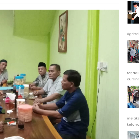
Agrindu
terjad
curanm
melak
ketaha