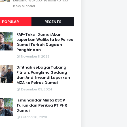
bersama Wakapolres Rohil Kompol
Ricky Michael...
POPULAR
RECENTS
FAP-Tekal Dumai Akan
Laporkan Walikota ke Polres
Dumai Terkait Dugaan
Penghinaan
November 11, 2023
Difitnah sebagai Tukang
Fitnah, Panglimo Gedang
dan Andi Irwandi Laporkan
MZA ke Polres Dumai
Desember 03, 2024
Ismunandar Minta KSOP
Turun dan Periksa PT PHR
Dumai
Oktober 10, 2023