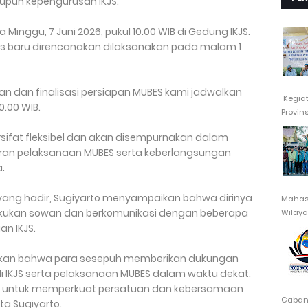
pun kepengurusan IKJS.
inggu, 7 Juni 2026, pukul 10.00 WIB di Gedung IKJS.
s baru direncanakan dilaksanakan pada malam 1
 dan finalisasi persiapan MUBES kami jadwalkan
Kegia
0.00 WIB.
Provin
rsifat fleksibel dan akan disempurnakan dalam
ran pelaksanaan MUBES serta keberlangsungan
.
yang hadir, Sugiyarto menyampaikan bahwa dirinya
Mahasi
akukan sowan dan berkomunikasi dengan beberapa
Wilayah
n IKJS.
ukkan bahwa para sesepuh memberikan dukungan
 IKJS serta pelaksanaan MUBES dalam waktu dekat.
ng untuk memperkuat persatuan dan kebersamaan
Cabang
ta Sugiyarto.