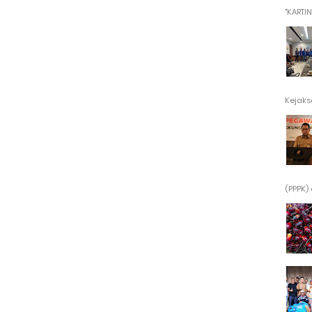
"KARTINI"
Kejaksa
(PPPK) 