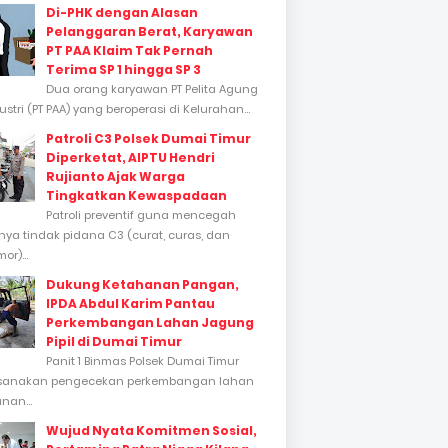
Di-PHK dengan Alasan
Pelanggaran Berat, Karyawan
PT PAA Klaim Tak Pernah
Terima SP 1 hingga SP 3
Dua orang karyawan PT Pelita Agung
stri (PT PAA) yang beroperasi di Kelurahan...
Patroli C3 Polsek Dumai Timur
Diperketat, AIPTU Hendri
Rujianto Ajak Warga
Tingkatkan Kewaspadaan
Patroli preventif guna mencegah
inya tindak pidana C3 (curat, curas, dan
or)...
Dukung Ketahanan Pangan,
IPDA Abdul Karim Pantau
Perkembangan Lahan Jagung
Pipil di Dumai Timur
Panit 1 Binmas Polsek Dumai Timur
sanakan pengecekan perkembangan lahan
nan...
Wujud Nyata Komitmen Sosial,