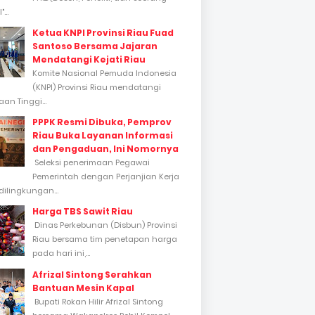
...
Ketua KNPI Provinsi Riau Fuad
Santoso Bersama Jajaran
Mendatangi Kejati Riau
Komite Nasional Pemuda Indonesia
(KNPI) Provinsi Riau mendatangi
an Tinggi...
PPPK Resmi Dibuka, Pemprov
Riau Buka Layanan Informasi
dan Pengaduan, Ini Nomornya
Seleksi penerimaan Pegawai
Pemerintah dengan Perjanjian Kerja
dilingkungan...
Harga TBS Sawit Riau
Dinas Perkebunan (Disbun) Provinsi
Riau bersama tim penetapan harga
pada hari ini,...
Afrizal Sintong Serahkan
Bantuan Mesin Kapal
Bupati Rokan Hilir Afrizal Sintong