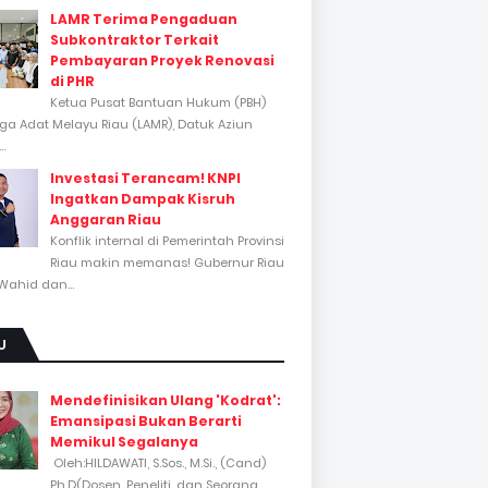
LAMR Terima Pengaduan
Subkontraktor Terkait
Pembayaran Proyek Renovasi
di PHR
Ketua Pusat Bantuan Hukum (PBH)
a Adat Melayu Riau (LAMR), Datuk Aziun
..
Investasi Terancam! KNPI
Ingatkan Dampak Kisruh
Anggaran Riau
Konflik internal di Pemerintah Provinsi
Riau makin memanas! Gubernur Riau
Wahid dan...
U
Mendefinisikan Ulang 'Kodrat':
Emansipasi Bukan Berarti
Memikul Segalanya
Oleh:HILDAWATI, S.Sos., M.Si., (Cand)
Ph.D(Dosen, Peneliti, dan Seorang