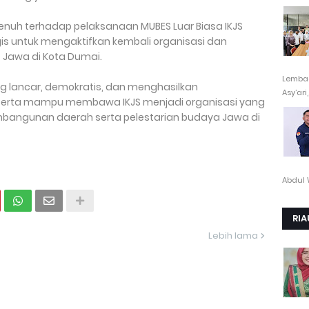
nuh terhadap pelaksanaan MUBES Luar Biasa IKJS
is untuk mengaktifkan kembali organisasi dan
Jawa di Kota Dumai.
Lembag
g lancar, demokratis, dan menghasilkan
Asy’ari,.
 serta mampu membawa IKJS menjadi organisasi yang
pembangunan daerah serta pelestarian budaya Jawa di
Abdul 
RIA
Lebih lama