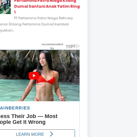
Pertamina Patra Niaga Kilang
Dumai Santuni Anak Yatim Ring
1
PT Pertamina Patra Niaga Refinery
umai (Kilang Pertamina Dumai) kembali
ukkan...