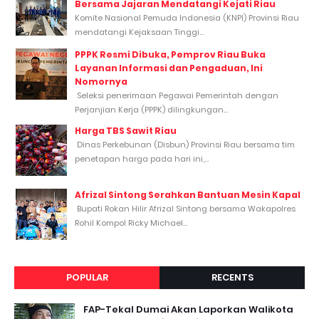
Bersama Jajaran Mendatangi Kejati Riau
Komite Nasional Pemuda Indonesia (KNPI) Provinsi Riau
mendatangi Kejaksaan Tinggi...
PPPK Resmi Dibuka, Pemprov Riau Buka
Layanan Informasi dan Pengaduan, Ini
Nomornya
Seleksi penerimaan Pegawai Pemerintah dengan
Perjanjian Kerja (PPPK) dilingkungan...
Harga TBS Sawit Riau
Dinas Perkebunan (Disbun) Provinsi Riau bersama tim
penetapan harga pada hari ini,...
Afrizal Sintong Serahkan Bantuan Mesin Kapal
Bupati Rokan Hilir Afrizal Sintong bersama Wakapolres
Rohil Kompol Ricky Michael...
POPULAR
RECENTS
FAP-Tekal Dumai Akan Laporkan Walikota