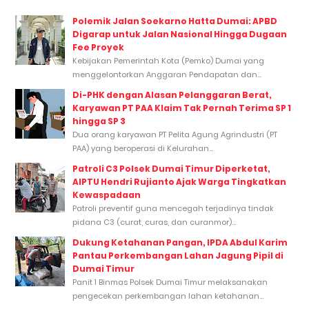
Polemik Jalan Soekarno Hatta Dumai: APBD
Digarap untuk Jalan Nasional Hingga Dugaan
Fee Proyek
Kebijakan Pemerintah Kota (Pemko) Dumai yang
menggelontorkan Anggaran Pendapatan dan...
Di-PHK dengan Alasan Pelanggaran Berat,
Karyawan PT PAA Klaim Tak Pernah Terima SP 1
hingga SP 3
Dua orang karyawan PT Pelita Agung Agrindustri (PT
PAA) yang beroperasi di Kelurahan...
Patroli C3 Polsek Dumai Timur Diperketat,
AIPTU Hendri Rujianto Ajak Warga Tingkatkan
Kewaspadaan
Patroli preventif guna mencegah terjadinya tindak
pidana C3 (curat, curas, dan curanmor)...
Dukung Ketahanan Pangan, IPDA Abdul Karim
Pantau Perkembangan Lahan Jagung Pipil di
Dumai Timur
Panit 1 Binmas Polsek Dumai Timur melaksanakan
pengecekan perkembangan lahan ketahanan...