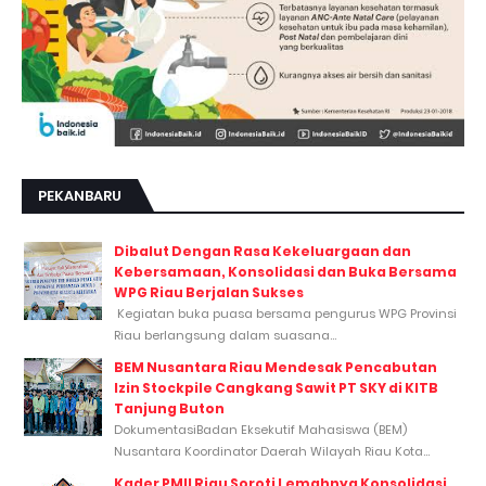
PEKANBARU
Dibalut Dengan Rasa Kekeluargaan dan
Kebersamaan, Konsolidasi dan Buka Bersama
WPG Riau Berjalan Sukses
Kegiatan buka puasa bersama pengurus WPG Provinsi
Riau berlangsung dalam suasana...
BEM Nusantara Riau Mendesak Pencabutan
Izin Stockpile Cangkang Sawit PT SKY di KITB
Tanjung Buton
DokumentasiBadan Eksekutif Mahasiswa (BEM)
Nusantara Koordinator Daerah Wilayah Riau Kota...
Kader PMII Riau Soroti Lemahnya Konsolidasi,