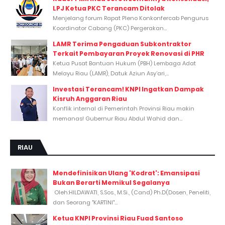
LPJ Ketua PKC Terancam Ditolak
Menjelang forum Rapat Pleno Konkonfercab Pengurus
Koordinator Cabang (PKC) Pergerakan...
LAMR Terima Pengaduan Subkontraktor
Terkait Pembayaran Proyek Renovasi di PHR
Ketua Pusat Bantuan Hukum (PBH) Lembaga Adat
Melayu Riau (LAMR), Datuk Aziun Asy’ari,...
Investasi Terancam! KNPI Ingatkan Dampak
Kisruh Anggaran Riau
Konflik internal di Pemerintah Provinsi Riau makin
memanas! Gubernur Riau Abdul Wahid dan...
RIAU
Mendefinisikan Ulang 'Kodrat': Emansipasi
Bukan Berarti Memikul Segalanya
Oleh:HILDAWATI, S.Sos., M.Si., (Cand) Ph.D(Dosen, Peneliti,
dan Seorang "KARTINI"...
Ketua KNPI Provinsi Riau Fuad Santoso