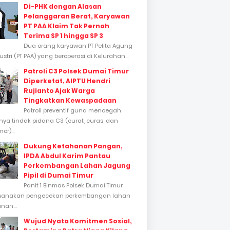
Di-PHK dengan Alasan
Pelanggaran Berat, Karyawan
PT PAA Klaim Tak Pernah
Terima SP 1 hingga SP 3
Dua orang karyawan PT Pelita Agung
stri (PT PAA) yang beroperasi di Kelurahan...
Patroli C3 Polsek Dumai Timur
Diperketat, AIPTU Hendri
Rujianto Ajak Warga
Tingkatkan Kewaspadaan
Patroli preventif guna mencegah
inya tindak pidana C3 (curat, curas, dan
or)...
Dukung Ketahanan Pangan,
IPDA Abdul Karim Pantau
Perkembangan Lahan Jagung
Pipil di Dumai Timur
Panit 1 Binmas Polsek Dumai Timur
sanakan pengecekan perkembangan lahan
nan...
Wujud Nyata Komitmen Sosial,