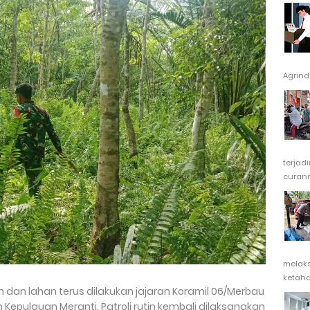
Agrindu
terjad
curanm
melak
ketaha
an lahan terus dilakukan jajaran Koramil 06/Merbau
Kepulauan Meranti. Patroli rutin kembali dilaksanakan