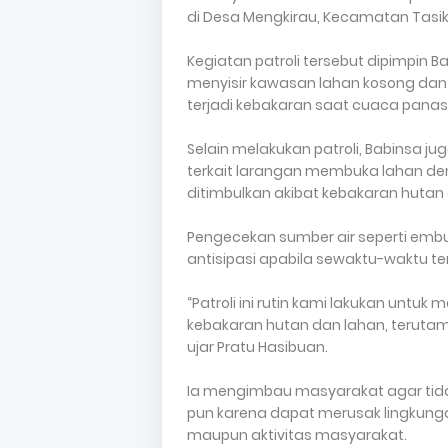
di Desa Mengkirau, Kecamatan Tasik Pu
Kegiatan patroli tersebut dipimpin 
menyisir kawasan lahan kosong dan
terjadi kebakaran saat cuaca panas
Selain melakukan patroli, Babinsa 
terkait larangan membuka lahan de
ditimbulkan akibat kebakaran hutan
Pengecekan sumber air seperti embu
antisipasi apabila sewaktu-waktu ter
“Patroli ini rutin kami lakukan unt
kebakaran hutan dan lahan, teruta
ujar Pratu Hasibuan.
Ia mengimbau masyarakat agar tid
pun karena dapat merusak lingkun
maupun aktivitas masyarakat.