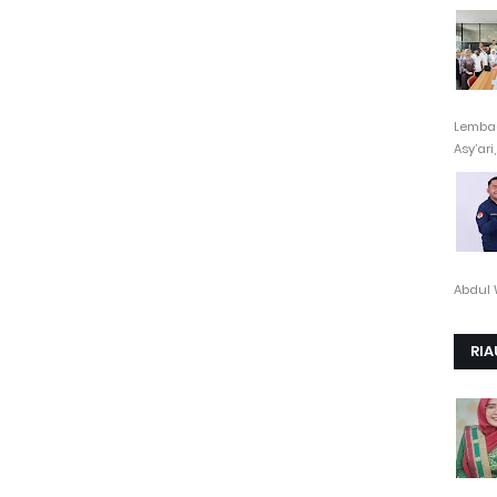
Lembag
Asy’ari,.
Abdul 
RIA