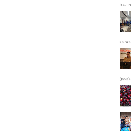
"KARTINI"
Kejaksa
(PPPK) 