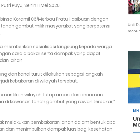
tri Puyu, Senin 11 Mei 2026.
Babinsa Koramil 06/Merbau Pratu Hasibuan dengan
Unit D
 tanah gambut milik masyarakat yang berpotensi
menunj
.
juga memberikan sosialisasi langsung kepada warga
ngan cara dibakar serta dampak yang dapat
 dan lahan.
ng dan kanal turut dilakukan sebagai langkah
jadi kebakaran di wilayah tersebut.
uk memastikan wilayah tetap aman dari ancaman
ma di kawasan tanah gambut yang rawan terbakar,”
ak melakukan pembakaran lahan dalam bentuk apa
gan dan menimbulkan dampak luas bagi kesehatan