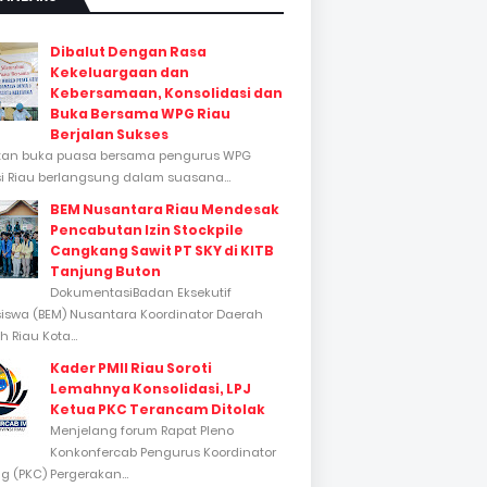
Dibalut Dengan Rasa
Kekeluargaan dan
Kebersamaan, Konsolidasi dan
Buka Bersama WPG Riau
Berjalan Sukses
tan buka puasa bersama pengurus WPG
si Riau berlangsung dalam suasana...
BEM Nusantara Riau Mendesak
Pencabutan Izin Stockpile
Cangkang Sawit PT SKY di KITB
Tanjung Buton
DokumentasiBadan Eksekutif
swa (BEM) Nusantara Koordinator Daerah
 Riau Kota...
Kader PMII Riau Soroti
Lemahnya Konsolidasi, LPJ
Ketua PKC Terancam Ditolak
Menjelang forum Rapat Pleno
Konkonfercab Pengurus Koordinator
 (PKC) Pergerakan...