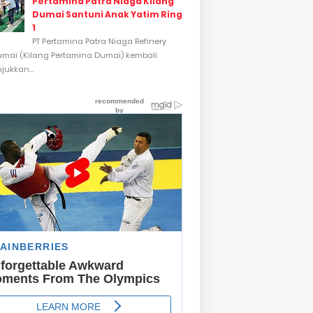
Pertamina Patra Niaga Kilang
Dumai Santuni Anak Yatim Ring
1
PT Pertamina Patra Niaga Refinery
umai (Kilang Pertamina Dumai) kembali
ukkan...