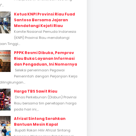
...
Ketua KNPI Provinsi Riau Fuad
Santoso Bersama Jajaran
Mendatangi Kejati Riau
Komite Nasional Pemuda Indonesia
(KNPI) Provinsi Riau mendatangi
an Tinggi...
PPPK Resmi Dibuka, Pemprov
Riau Buka Layanan Informasi
dan Pengaduan, Ini Nomornya
Seleksi penerimaan Pegawai
Pemerintah dengan Perjanjian Kerja
dilingkungan...
Harga TBS Sawit Riau
Dinas Perkebunan (Disbun) Provinsi
Riau bersama tim penetapan harga
pada hari ini,...
Afrizal Sintong Serahkan
Bantuan Mesin Kapal
Bupati Rokan Hilir Afrizal Sintong