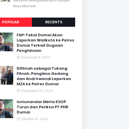
bersama Wakapolres Rohil Kompol
Ricky Michael...
POPULAR
RECENTS
FAP-Tekal Dumai Akan
Laporkan Walikota ke Polres
Dumai Terkait Dugaan
Penghinaan
November 11, 2023
Difitnah sebagai Tukang
Fitnah, Panglimo Gedang
dan Andi Irwandi Laporkan
MZA ke Polres Dumai
Desember 03, 2024
Ismunandar Minta KSOP
Turun dan Periksa PT PHR
Dumai
Oktober 10, 2023