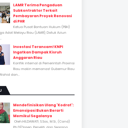
LAMR Terima Pengaduan
Subkontraktor Terkait
Pembayaran Proyek Renovasi
di PHR
Ketua Pusat Bantuan Hukum (PBH)
a Adat Melayu Riau (LAMR), Datuk Aziun
..
Investasi Terancam! KNPI
Ingatkan Dampak Kisruh
Anggaran Riau
Konflik internal di Pemerintah Provinsi
Riau makin memanas! Gubernur Riau
Wahid dan...
U
Mendefinisikan Ulang 'Kodrat':
Emansipasi Bukan Berarti
Memikul Segalanya
Oleh:HILDAWATI, S.Sos., M.Si., (Cand)
Ph.D(Dosen, Peneliti, dan Seorang