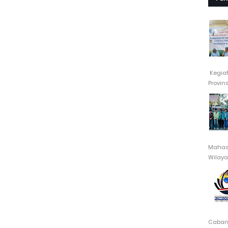
Kegia
Provin
Mahasi
Wilayah
Cabang