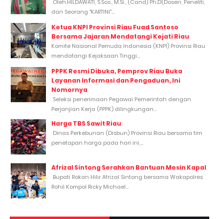
Oleh:HILDAWATI, S.Sos., M.Si., (Cand) Ph.D(Dosen, Peneliti,
dan Seorang "KARTINI"...
Ketua KNPI Provinsi Riau Fuad Santoso
Bersama Jajaran Mendatangi Kejati Riau
Komite Nasional Pemuda Indonesia (KNPI) Provinsi Riau
mendatangi Kejaksaan Tinggi...
PPPK Resmi Dibuka, Pemprov Riau Buka
Layanan Informasi dan Pengaduan, Ini
Nomornya
Seleksi penerimaan Pegawai Pemerintah dengan
Perjanjian Kerja (PPPK) dilingkungan...
Harga TBS Sawit Riau
Dinas Perkebunan (Disbun) Provinsi Riau bersama tim
penetapan harga pada hari ini,...
Afrizal Sintong Serahkan Bantuan Mesin Kapal
Bupati Rokan Hilir Afrizal Sintong bersama Wakapolres
Rohil Kompol Ricky Michael...