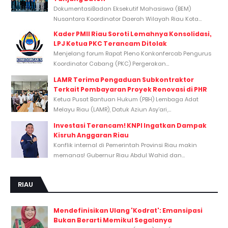
DokumentasiBadan Eksekutif Mahasiswa (BEM)
Nusantara Koordinator Daerah Wilayah Riau Kota...
Kader PMII Riau Soroti Lemahnya Konsolidasi,
LPJ Ketua PKC Terancam Ditolak
Menjelang forum Rapat Pleno Konkonfercab Pengurus
Koordinator Cabang (PKC) Pergerakan...
LAMR Terima Pengaduan Subkontraktor
Terkait Pembayaran Proyek Renovasi di PHR
Ketua Pusat Bantuan Hukum (PBH) Lembaga Adat
Melayu Riau (LAMR), Datuk Aziun Asy’ari,...
Investasi Terancam! KNPI Ingatkan Dampak
Kisruh Anggaran Riau
Konflik internal di Pemerintah Provinsi Riau makin
memanas! Gubernur Riau Abdul Wahid dan...
RIAU
Mendefinisikan Ulang 'Kodrat': Emansipasi
Bukan Berarti Memikul Segalanya