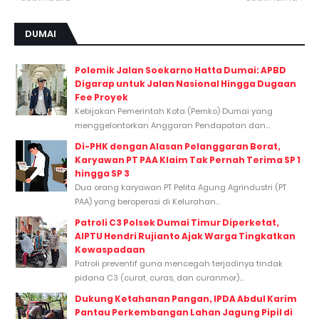
DUMAI
Polemik Jalan Soekarno Hatta Dumai: APBD
Digarap untuk Jalan Nasional Hingga Dugaan
Fee Proyek
Kebijakan Pemerintah Kota (Pemko) Dumai yang
menggelontorkan Anggaran Pendapatan dan...
Di-PHK dengan Alasan Pelanggaran Berat,
Karyawan PT PAA Klaim Tak Pernah Terima SP 1
hingga SP 3
Dua orang karyawan PT Pelita Agung Agrindustri (PT
PAA) yang beroperasi di Kelurahan...
Patroli C3 Polsek Dumai Timur Diperketat,
AIPTU Hendri Rujianto Ajak Warga Tingkatkan
Kewaspadaan
Patroli preventif guna mencegah terjadinya tindak
pidana C3 (curat, curas, dan curanmor)...
Dukung Ketahanan Pangan, IPDA Abdul Karim
Pantau Perkembangan Lahan Jagung Pipil di