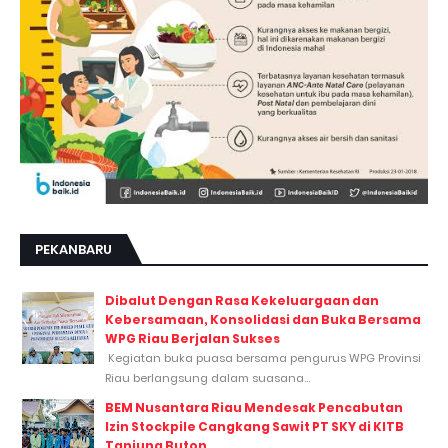
PEKANBARU
Dibalut Dengan Rasa Kekeluargaan dan
Kebersamaan, Konsolidasi dan Buka Bersama
WPG Riau Berjalan Sukses
Kegiatan buka puasa bersama pengurus WPG Provinsi
Riau berlangsung dalam suasana...
BEM Nusantara Riau Mendesak Pencabutan
Izin Stockpile Cangkang Sawit PT SKY di KITB
Tanjung Buton