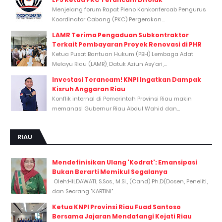
Menjelang forum Rapat Pleno Konkonfercab Pengurus
Koordinator Cabang (PKC) Pergerakan...
LAMR Terima Pengaduan Subkontraktor
Terkait Pembayaran Proyek Renovasi di PHR
Ketua Pusat Bantuan Hukum (PBH) Lembaga Adat
Melayu Riau (LAMR), Datuk Aziun Asy’ari,...
Investasi Terancam! KNPI Ingatkan Dampak
Kisruh Anggaran Riau
Konflik internal di Pemerintah Provinsi Riau makin
memanas! Gubernur Riau Abdul Wahid dan...
RIAU
Mendefinisikan Ulang 'Kodrat': Emansipasi
Bukan Berarti Memikul Segalanya
Oleh:HILDAWATI, S.Sos., M.Si., (Cand) Ph.D(Dosen, Peneliti,
dan Seorang "KARTINI"...
Ketua KNPI Provinsi Riau Fuad Santoso
Bersama Jajaran Mendatangi Kejati Riau