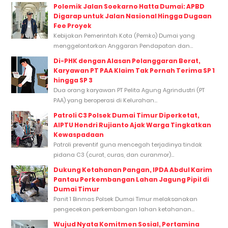
Polemik Jalan Soekarno Hatta Dumai: APBD
Digarap untuk Jalan Nasional Hingga Dugaan
Fee Proyek
Kebijakan Pemerintah Kota (Pemko) Dumai yang
menggelontorkan Anggaran Pendapatan dan...
Di-PHK dengan Alasan Pelanggaran Berat,
Karyawan PT PAA Klaim Tak Pernah Terima SP 1
hingga SP 3
Dua orang karyawan PT Pelita Agung Agrindustri (PT
PAA) yang beroperasi di Kelurahan...
Patroli C3 Polsek Dumai Timur Diperketat,
AIPTU Hendri Rujianto Ajak Warga Tingkatkan
Kewaspadaan
Patroli preventif guna mencegah terjadinya tindak
pidana C3 (curat, curas, dan curanmor)...
Dukung Ketahanan Pangan, IPDA Abdul Karim
Pantau Perkembangan Lahan Jagung Pipil di
Dumai Timur
Panit 1 Binmas Polsek Dumai Timur melaksanakan
pengecekan perkembangan lahan ketahanan...
Wujud Nyata Komitmen Sosial, Pertamina