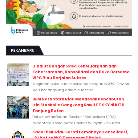
PEKANBARU
Dibalut Dengan Rasa Kekeluargaan dan
Kebersamaan, Konsolidasi dan Buka Bersama
WPG Riau Berjalan Sukses
Kegiatan buka puasa bersama pengurus WPG Provinsi
Riau berlangsung dalam suasana...
BEM Nusantara Riau Mendesak Pencabutan
Izin Stockpile Cangkang Sawit PT SKY di KITB
Tanjung Buton
DokumentasiBadan Eksekutif Mahasiswa (BEM)
Nusantara Koordinator Daerah Wilayah Riau Kota...
Kader PMII Riau Soroti Lemahnya Konsolidasi,
LPJ Ketua PKC Terancam Ditolak