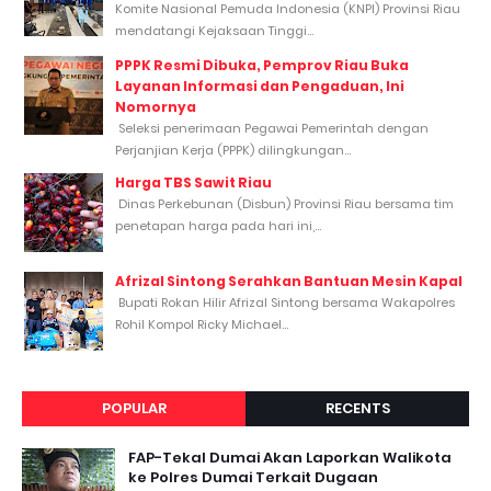
Komite Nasional Pemuda Indonesia (KNPI) Provinsi Riau
mendatangi Kejaksaan Tinggi...
PPPK Resmi Dibuka, Pemprov Riau Buka
Layanan Informasi dan Pengaduan, Ini
Nomornya
Seleksi penerimaan Pegawai Pemerintah dengan
Perjanjian Kerja (PPPK) dilingkungan...
Harga TBS Sawit Riau
Dinas Perkebunan (Disbun) Provinsi Riau bersama tim
penetapan harga pada hari ini,...
Afrizal Sintong Serahkan Bantuan Mesin Kapal
Bupati Rokan Hilir Afrizal Sintong bersama Wakapolres
Rohil Kompol Ricky Michael...
POPULAR
RECENTS
FAP-Tekal Dumai Akan Laporkan Walikota
ke Polres Dumai Terkait Dugaan