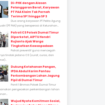
Di-PHK dengan Alasan
Pelanggaran Berat, Karyawan
PT PAA Klaim Tak Pernah
Terima SP 1 hingga SP 3
Dua orang karyawan PT Pelita Agung
stri (PT PAA) yang beroperasi di Kelurahan...
Patroli C3 Polsek Dumai Timur
Diperketat, AIPTU Hendri
Rujianto Ajak Warga
Tingkatkan Kewaspadaan
Patroli preventif guna mencegah
inya tindak pidana C3 (curat, curas, dan
or)...
Dukung Ketahanan Pangan,
IPDA Abdul Karim Pantau
Perkembangan Lahan Jagung
Pipil di Dumai Timur
Panit 1 Binmas Polsek Dumai Timur
sanakan pengecekan perkembangan lahan
nan...
Wujud Nyata Komitmen Sosial,