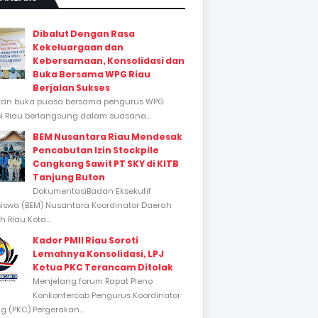
Dibalut Dengan Rasa
Kekeluargaan dan
Kebersamaan, Konsolidasi dan
Buka Bersama WPG Riau
Berjalan Sukses
tan buka puasa bersama pengurus WPG
si Riau berlangsung dalam suasana...
BEM Nusantara Riau Mendesak
Pencabutan Izin Stockpile
Cangkang Sawit PT SKY di KITB
Tanjung Buton
DokumentasiBadan Eksekutif
swa (BEM) Nusantara Koordinator Daerah
 Riau Kota...
Kader PMII Riau Soroti
Lemahnya Konsolidasi, LPJ
Ketua PKC Terancam Ditolak
Menjelang forum Rapat Pleno
Konkonfercab Pengurus Koordinator
 (PKC) Pergerakan...