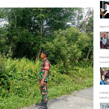
Agrindu
terjad
curanm
melak
ketaha