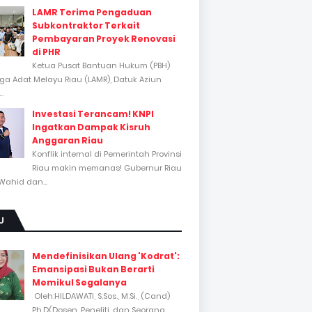
LAMR Terima Pengaduan
Subkontraktor Terkait
Pembayaran Proyek Renovasi
di PHR
Ketua Pusat Bantuan Hukum (PBH)
a Adat Melayu Riau (LAMR), Datuk Aziun
..
Investasi Terancam! KNPI
Ingatkan Dampak Kisruh
Anggaran Riau
Konflik internal di Pemerintah Provinsi
Riau makin memanas! Gubernur Riau
Wahid dan...
U
Mendefinisikan Ulang 'Kodrat':
Emansipasi Bukan Berarti
Memikul Segalanya
Oleh:HILDAWATI, S.Sos., M.Si., (Cand)
Ph.D(Dosen, Peneliti, dan Seorang