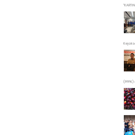
"KARTINI"
Kejaksa
(PPPK) 