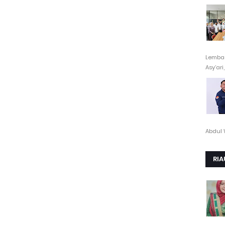
Lembag
Asy’ari,.
Abdul 
RIA