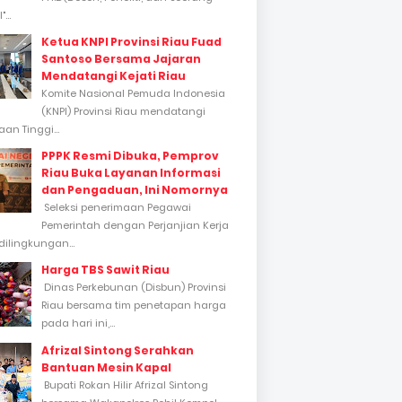
...
Ketua KNPI Provinsi Riau Fuad
Santoso Bersama Jajaran
Mendatangi Kejati Riau
Komite Nasional Pemuda Indonesia
(KNPI) Provinsi Riau mendatangi
an Tinggi...
PPPK Resmi Dibuka, Pemprov
Riau Buka Layanan Informasi
dan Pengaduan, Ini Nomornya
Seleksi penerimaan Pegawai
Pemerintah dengan Perjanjian Kerja
dilingkungan...
Harga TBS Sawit Riau
Dinas Perkebunan (Disbun) Provinsi
Riau bersama tim penetapan harga
pada hari ini,...
Afrizal Sintong Serahkan
Bantuan Mesin Kapal
Bupati Rokan Hilir Afrizal Sintong