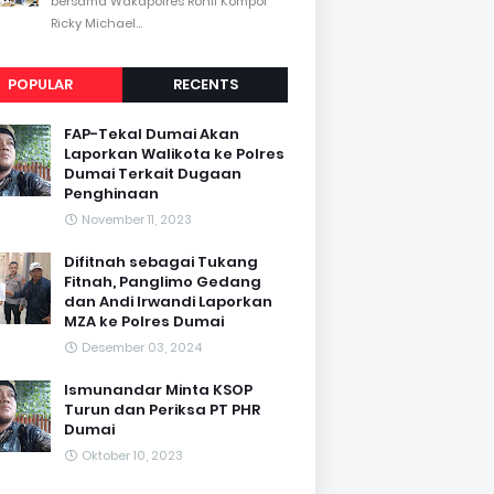
bersama Wakapolres Rohil Kompol
Ricky Michael...
POPULAR
RECENTS
FAP-Tekal Dumai Akan
Laporkan Walikota ke Polres
Dumai Terkait Dugaan
Penghinaan
November 11, 2023
Difitnah sebagai Tukang
Fitnah, Panglimo Gedang
dan Andi Irwandi Laporkan
MZA ke Polres Dumai
Desember 03, 2024
Ismunandar Minta KSOP
Turun dan Periksa PT PHR
Dumai
Oktober 10, 2023