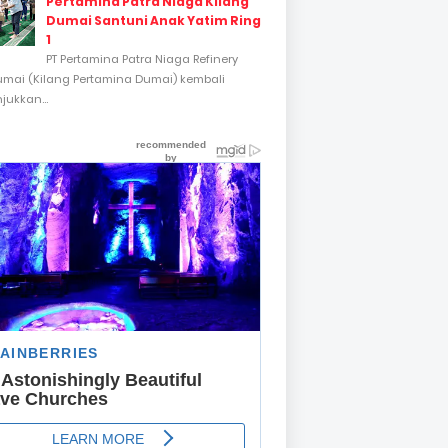
Pertamina Patra Niaga Kilang
Dumai Santuni Anak Yatim Ring
1
PT Pertamina Patra Niaga Refinery
umai (Kilang Pertamina Dumai) kembali
ukkan...