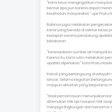
"Kami terus mengingatkan masyara
bentuk apa pun karena dapat menim
kesehatan masyarakat," ujar Pratu 
Babinsa juga melakukan pengecekan
kanal yang berada di sekitar lokasi 
kesiapan sarana pendukung apabil
kebakaran.
"Ketersediaan sumber air menjadi ba
Karena itu, kami rutin melakukan 
apabila diperlukan," kata Pratu Hasib
Patroli yang berlangsung di wilaya
lancar. Selama kegiatan berlangsun
maupun aktivitas yang berpotensi me
"Hasil pemantauan menunjukkan kon
ditemukan titik api maupun titik asa
menjaga lingkungan dan bersama-sa