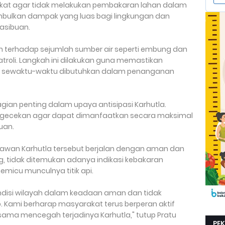
kat agar tidak melakukan pembakaran lahan dalam
bulkan dampak yang luas bagi lingkungan dan
Hasibuan.
 terhadap sejumlah sumber air seperti embung dan
patroli. Langkah ini dilakukan guna memastikan
a sewaktu-waktu dibutuhkan dalam penanganan
gian penting dalam upaya antisipasi Karhutla.
pengecekan agar dapat dimanfaatkan secara maksimal
uan.
h rawan Karhutla tersebut berjalan dengan aman dan
g, tidak ditemukan adanya indikasi kebakaran
micu munculnya titik api.
disi wilayah dalam keadaan aman dan tidak
p. Kami berharap masyarakat terus berperan aktif
ma mencegah terjadinya Karhutla," tutup Pratu
PE