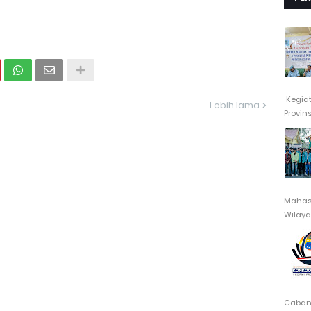
Kegia
Lebih lama
Provin
Mahasi
Wilayah
Cabang