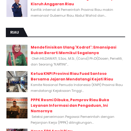
Kisruh Anggaran Riau
Konflik internal di Pemerintah Provinsi Riau makin
memanas! Gubernur Riau Abdul Wahid dan...
RIAU
Mendefinisikan Ulang 'Kodrat': Emansipasi
Bukan Berarti Memikul Segalanya
Oleh:HILDAWATI, S.Sos., M.Si., (Cand) Ph.D(Dosen, Peneliti,
dan Seorang "KARTINI"...
Ketua KNPI Provinsi Riau Fuad Santoso
Bersama Jajaran Mendatangi Kejati Riau
Komite Nasional Pemuda Indonesia (KNPI) Provinsi Riau
mendatangi Kejaksaan Tinggi...
PPPK Resmi Dibuka, Pemprov Riau Buka
Layanan Informasi dan Pengaduan, Ini
Nomornya
Seleksi penerimaan Pegawai Pemerintah dengan
Perjanjian Kerja (PPPK) dilingkungan...