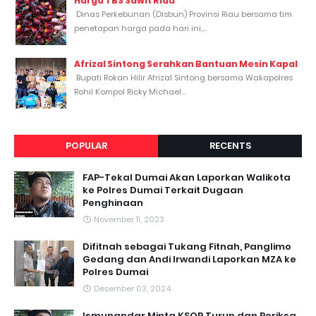
Harga TBS Sawit Riau
Dinas Perkebunan (Disbun) Provinsi Riau bersama tim
penetapan harga pada hari ini,...
Afrizal Sintong Serahkan Bantuan Mesin Kapal
Bupati Rokan Hilir Afrizal Sintong bersama Wakapolres
Rohil Kompol Ricky Michael...
POPULAR
RECENTS
FAP-Tekal Dumai Akan Laporkan Walikota
ke Polres Dumai Terkait Dugaan
Penghinaan
November 11, 2023
Difitnah sebagai Tukang Fitnah, Panglimo
Gedang dan Andi Irwandi Laporkan MZA ke
Polres Dumai
Desember 03, 2024
Ismunandar Minta KSOP Turun dan Periksa