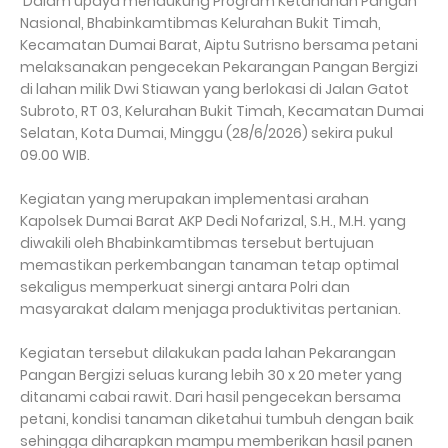
Dalam upaya mendukung Program Ketahanan Pangan
Nasional, Bhabinkamtibmas Kelurahan Bukit Timah,
Kecamatan Dumai Barat, Aiptu Sutrisno bersama petani
melaksanakan pengecekan Pekarangan Pangan Bergizi
di lahan milik Dwi Stiawan yang berlokasi di Jalan Gatot
Subroto, RT 03, Kelurahan Bukit Timah, Kecamatan Dumai
Selatan, Kota Dumai, Minggu (28/6/2026) sekira pukul
09.00 WIB.
Kegiatan yang merupakan implementasi arahan
Kapolsek Dumai Barat AKP Dedi Nofarizal, S.H., M.H. yang
diwakili oleh Bhabinkamtibmas tersebut bertujuan
memastikan perkembangan tanaman tetap optimal
sekaligus memperkuat sinergi antara Polri dan
masyarakat dalam menjaga produktivitas pertanian.
Kegiatan tersebut dilakukan pada lahan Pekarangan
Pangan Bergizi seluas kurang lebih 30 x 20 meter yang
ditanami cabai rawit. Dari hasil pengecekan bersama
petani, kondisi tanaman diketahui tumbuh dengan baik
sehingga diharapkan mampu memberikan hasil panen