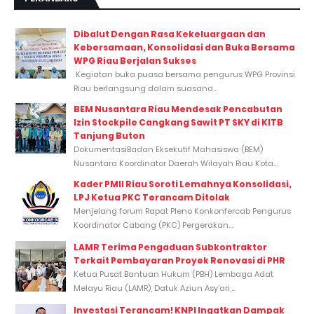
Dibalut Dengan Rasa Kekeluargaan dan
Kebersamaan, Konsolidasi dan Buka Bersama
WPG Riau Berjalan Sukses
Kegiatan buka puasa bersama pengurus WPG Provinsi
Riau berlangsung dalam suasana...
BEM Nusantara Riau Mendesak Pencabutan
Izin Stockpile Cangkang Sawit PT SKY di KITB
Tanjung Buton
DokumentasiBadan Eksekutif Mahasiswa (BEM)
Nusantara Koordinator Daerah Wilayah Riau Kota...
Kader PMII Riau Soroti Lemahnya Konsolidasi,
LPJ Ketua PKC Terancam Ditolak
Menjelang forum Rapat Pleno Konkonfercab Pengurus
Koordinator Cabang (PKC) Pergerakan...
LAMR Terima Pengaduan Subkontraktor
Terkait Pembayaran Proyek Renovasi di PHR
Ketua Pusat Bantuan Hukum (PBH) Lembaga Adat
Melayu Riau (LAMR), Datuk Aziun Asy’ari,...
Investasi Terancam! KNPI Ingatkan Dampak