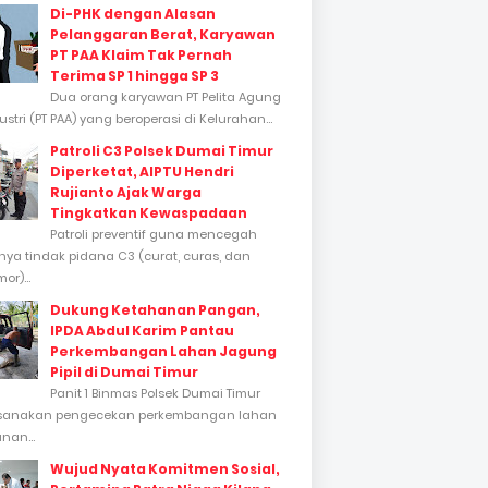
Di-PHK dengan Alasan
Pelanggaran Berat, Karyawan
PT PAA Klaim Tak Pernah
Terima SP 1 hingga SP 3
Dua orang karyawan PT Pelita Agung
stri (PT PAA) yang beroperasi di Kelurahan...
Patroli C3 Polsek Dumai Timur
Diperketat, AIPTU Hendri
Rujianto Ajak Warga
Tingkatkan Kewaspadaan
Patroli preventif guna mencegah
inya tindak pidana C3 (curat, curas, dan
or)...
Dukung Ketahanan Pangan,
IPDA Abdul Karim Pantau
Perkembangan Lahan Jagung
Pipil di Dumai Timur
Panit 1 Binmas Polsek Dumai Timur
sanakan pengecekan perkembangan lahan
nan...
Wujud Nyata Komitmen Sosial,