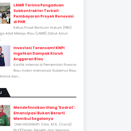
LAMR Terima Pengaduan
Subkontraktor Terkait
Pembayaran Proyek Renovasi
di PHR
Ketua Pusat Bantuan Hukum (PBH)
a Adat Melayu Riau (LAMR), Datuk Aziun
..
Investasi Terancam! KNPI
Ingatkan Dampak Kisruh
Anggaran Riau
Konflik internal di Pemerintah Provinsi
Riau makin memanas! Gubernur Riau
Wahid dan...
U
Mendefinisikan Ulang 'Kodrat':
Emansipasi Bukan Berarti
Memikul Segalanya
Oleh:HILDAWATI, S.Sos., M.Si., (Cand)
Ph.D(Dosen, Peneliti, dan Seorang