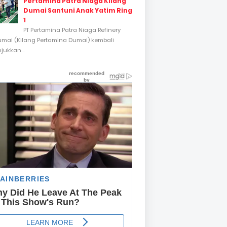
Pertamina Patra Niaga Kilang
Dumai Santuni Anak Yatim Ring
1
PT Pertamina Patra Niaga Refinery
umai (Kilang Pertamina Dumai) kembali
ukkan...