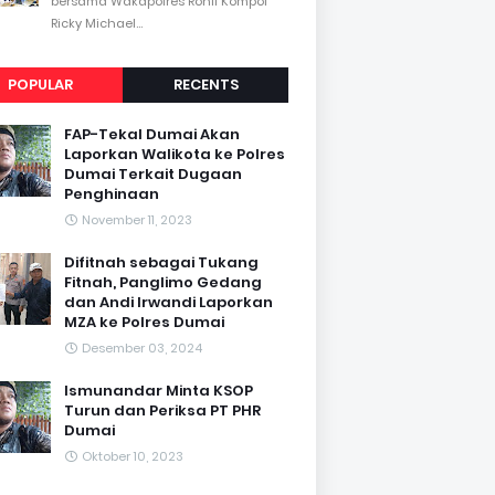
bersama Wakapolres Rohil Kompol
Ricky Michael...
POPULAR
RECENTS
FAP-Tekal Dumai Akan
Laporkan Walikota ke Polres
Dumai Terkait Dugaan
Penghinaan
November 11, 2023
Difitnah sebagai Tukang
Fitnah, Panglimo Gedang
dan Andi Irwandi Laporkan
MZA ke Polres Dumai
Desember 03, 2024
Ismunandar Minta KSOP
Turun dan Periksa PT PHR
Dumai
Oktober 10, 2023