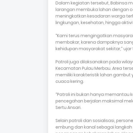
Dalam kegiatan tersebut, Babinsa 
larangan membuka lahan dengan ca
meningkatkan kesadaran warga ter
lingkungan, kesehatan, hingga aktiv
“Kami terus mengingatkan masyara
membakar, karena dampaknya sanga
kehidupan masyarakat sekitar,” ujar 
Patroli juga dilaksanakan pada wilay
Kecamatan Pulau Merbau. Area ters
memiliki karakteristik lahan gambu
cuaca kering.
“Patroli ini bukan hanya memantau k
pencegahan berjalan maksimal mela
Sertu Ansari.
Selain patroli dan sosialisasi, pers
embung dan kanal sebagai langkah 