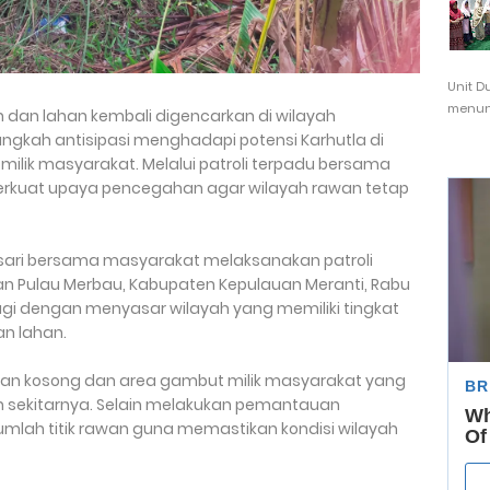
Unit D
menunj
 dan lahan kembali digencarkan di wilayah
gkah antisipasi menghadapi potensi Karhutla di
lik masyarakat. Melalui patroli terpadu bersama
perkuat upaya pencegahan agar wilayah rawan tetap
nsari bersama masyarakat melaksanakan patroli
n Pulau Merbau, Kabupaten Kepulauan Meranti, Rabu
pagi dengan menyasar wilayah yang memiliki tingkat
n lahan.
ahan kosong dan area gambut milik masyarakat yang
n sekitarnya. Selain melakukan pemantauan
jumlah titik rawan guna memastikan kondisi wilayah