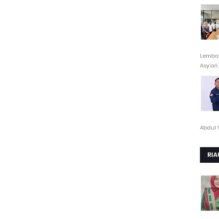
Lembag
Asy’ari,.
Abdul 
RIA