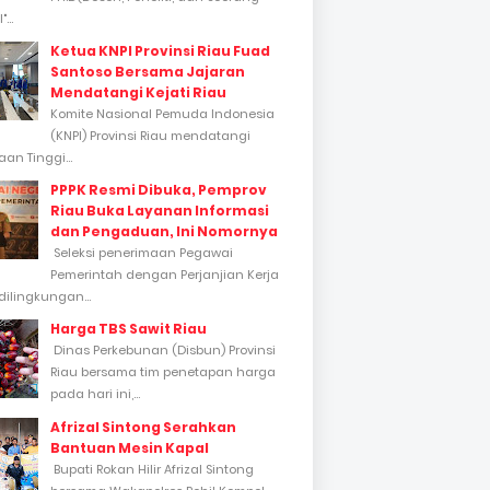
...
Ketua KNPI Provinsi Riau Fuad
Santoso Bersama Jajaran
Mendatangi Kejati Riau
Komite Nasional Pemuda Indonesia
(KNPI) Provinsi Riau mendatangi
an Tinggi...
PPPK Resmi Dibuka, Pemprov
Riau Buka Layanan Informasi
dan Pengaduan, Ini Nomornya
Seleksi penerimaan Pegawai
Pemerintah dengan Perjanjian Kerja
dilingkungan...
Harga TBS Sawit Riau
Dinas Perkebunan (Disbun) Provinsi
Riau bersama tim penetapan harga
pada hari ini,...
Afrizal Sintong Serahkan
Bantuan Mesin Kapal
Bupati Rokan Hilir Afrizal Sintong