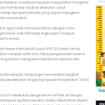
memberikan sosialisasi kepada masyarakat mengenai
ra membakar. Edukasi dilakukan untuk
hadap dampak Karhutla yang dapat merugikan
itas masyarakat.
kat agar tidak membuka lahan dengan cara
t besar, baik terhadap lingkungan maupun
Sertu Ansari.
ah rawan Karhutla di Dusun 01 RT 03 Desa Centai,
ebut menjadi salah satu fokus pengawasan karena
t yang rentan mengalami kebakaran saat kondisi
ondisi wilayah, tetapi juga memastikan langkah
lui pendekatan langsung kepada masyarakat,” kata
onel turut melakukan pengecekan sumber air berupa
antisipasi apabila sewaktu-waktu dibutuhkan dalam
PE