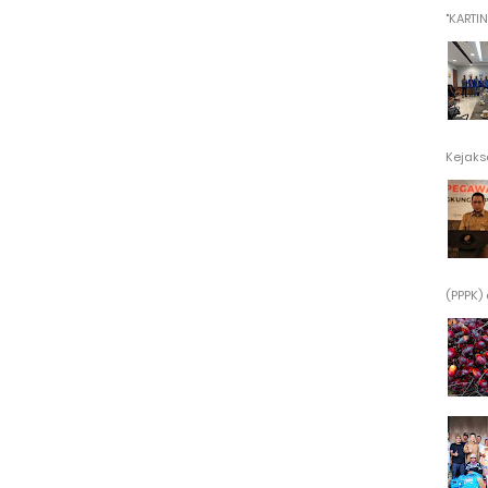
"KARTINI"
Kejaksa
(PPPK) 