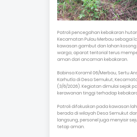
Patroli pencegahan kebakaran hutan
Kecamatan Pulau Merbau sebagai lan
kawasan gambut dan lahan kosong mi
warga, aparat teritorial terus mem
aman dari ancaman kebakaran.
Babinsa Koramil 06/Merbau, Sertu A
Karhutla di Desa Semukut, Kecamata
(3/6/2026). Kegiatan dimulai sejak 
kerawanan tinggi terhadap kebakara
Patroli difokuskan pada kawasan l
berada di wilayah Desa Semukut da
langsung, personel juga menyisir se
tetap aman.