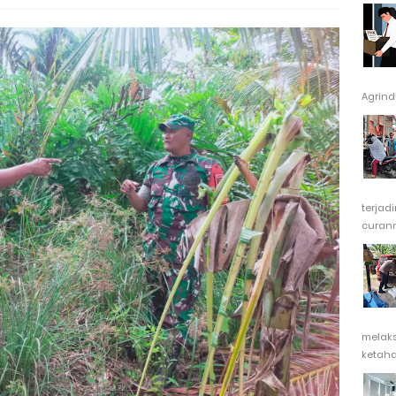
Agrindu
terjad
curanm
melak
ketaha