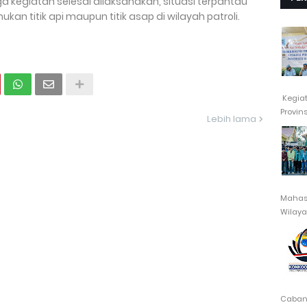
 kegiatan selesai dilaksanakan, situasi terpantau
kan titik api maupun titik asap di wilayah patroli.
Kegia
Provin
Lebih lama
Mahasi
Wilayah
Cabang