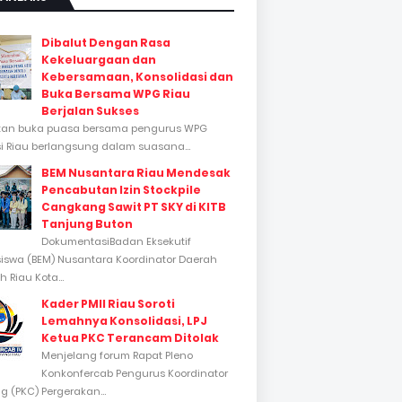
Dibalut Dengan Rasa
Kekeluargaan dan
Kebersamaan, Konsolidasi dan
Buka Bersama WPG Riau
Berjalan Sukses
tan buka puasa bersama pengurus WPG
si Riau berlangsung dalam suasana...
BEM Nusantara Riau Mendesak
Pencabutan Izin Stockpile
Cangkang Sawit PT SKY di KITB
Tanjung Buton
DokumentasiBadan Eksekutif
swa (BEM) Nusantara Koordinator Daerah
 Riau Kota...
Kader PMII Riau Soroti
Lemahnya Konsolidasi, LPJ
Ketua PKC Terancam Ditolak
Menjelang forum Rapat Pleno
Konkonfercab Pengurus Koordinator
 (PKC) Pergerakan...