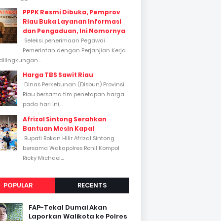
PPPK Resmi Dibuka, Pemprov
Riau Buka Layanan Informasi
dan Pengaduan, Ini Nomornya
Seleksi penerimaan Pegawai
Pemerintah dengan Perjanjian Kerja
dilingkungan...
Harga TBS Sawit Riau
Dinas Perkebunan (Disbun) Provinsi
Riau bersama tim penetapan harga
pada hari ini,...
Afrizal Sintong Serahkan
Bantuan Mesin Kapal
Bupati Rokan Hilir Afrizal Sintong
bersama Wakapolres Rohil Kompol
Ricky Michael...
POPULAR
RECENTS
FAP-Tekal Dumai Akan
Laporkan Walikota ke Polres