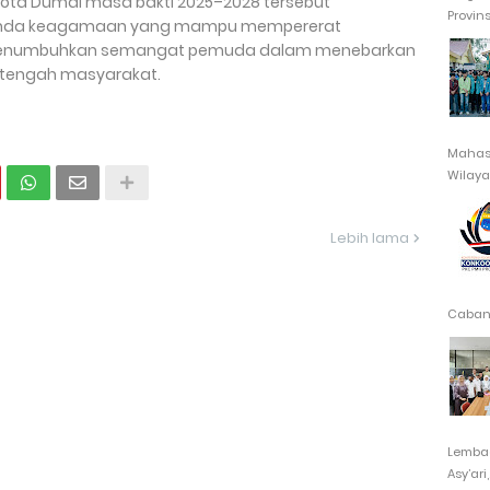
 Kota Dumai masa bakti 2025–2028 tersebut
Provin
agenda keagamaan yang mampu mempererat
 menumbuhkan semangat pemuda dalam menebarkan
 di tengah masyarakat.
Mahasi
Wilayah
Lebih lama
Cabang
Lembag
Asy’ari,.