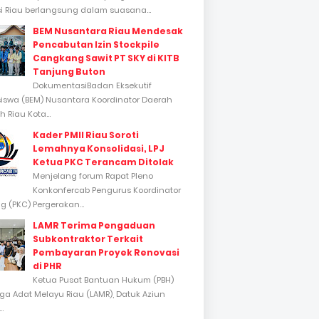
si Riau berlangsung dalam suasana...
BEM Nusantara Riau Mendesak
Pencabutan Izin Stockpile
Cangkang Sawit PT SKY di KITB
Tanjung Buton
DokumentasiBadan Eksekutif
swa (BEM) Nusantara Koordinator Daerah
 Riau Kota...
Kader PMII Riau Soroti
Lemahnya Konsolidasi, LPJ
Ketua PKC Terancam Ditolak
Menjelang forum Rapat Pleno
Konkonfercab Pengurus Koordinator
 (PKC) Pergerakan...
LAMR Terima Pengaduan
Subkontraktor Terkait
Pembayaran Proyek Renovasi
di PHR
Ketua Pusat Bantuan Hukum (PBH)
a Adat Melayu Riau (LAMR), Datuk Aziun
..