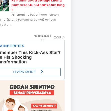
Pertamina Patra Niaga Kilang
Dumai Santuni Anak Yatim Ring
1
PT Pertamina Patra Niaga Refinery
umai (Kilang Pertamina Dumai) kembali
ukkan...