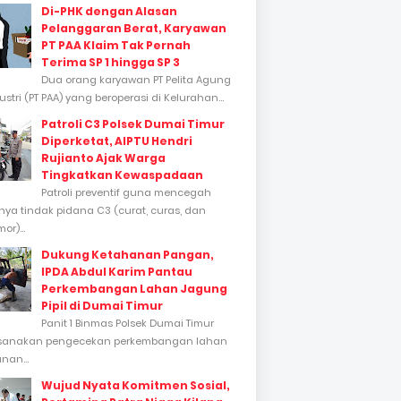
Di-PHK dengan Alasan
Pelanggaran Berat, Karyawan
PT PAA Klaim Tak Pernah
Terima SP 1 hingga SP 3
Dua orang karyawan PT Pelita Agung
stri (PT PAA) yang beroperasi di Kelurahan...
Patroli C3 Polsek Dumai Timur
Diperketat, AIPTU Hendri
Rujianto Ajak Warga
Tingkatkan Kewaspadaan
Patroli preventif guna mencegah
inya tindak pidana C3 (curat, curas, dan
or)...
Dukung Ketahanan Pangan,
IPDA Abdul Karim Pantau
Perkembangan Lahan Jagung
Pipil di Dumai Timur
Panit 1 Binmas Polsek Dumai Timur
sanakan pengecekan perkembangan lahan
nan...
Wujud Nyata Komitmen Sosial,