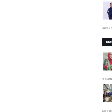
Abdul 
RIA
"KARTINI"
Kejaksa