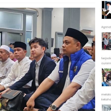
Agrindu
terjad
curanm
melak
ketaha