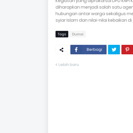
Kegiatan yang diprakarsai DPD KNPI
diharapkan menjadi salah satu 
hubungan antar warga sekaligus
syiar Islam dan nilai-nilai kebaikan
Tags
Dumai
Berbagi
Lebih baru