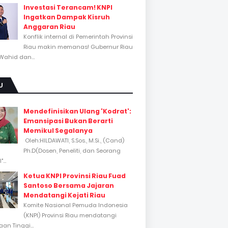
Investasi Terancam! KNPI
Ingatkan Dampak Kisruh
Anggaran Riau
Konflik internal di Pemerintah Provinsi
Riau makin memanas! Gubernur Riau
Wahid dan...
U
Mendefinisikan Ulang 'Kodrat':
Emansipasi Bukan Berarti
Memikul Segalanya
Oleh:HILDAWATI, S.Sos., M.Si., (Cand)
Ph.D(Dosen, Peneliti, dan Seorang
...
Ketua KNPI Provinsi Riau Fuad
Santoso Bersama Jajaran
Mendatangi Kejati Riau
Komite Nasional Pemuda Indonesia
(KNPI) Provinsi Riau mendatangi
an Tinggi...