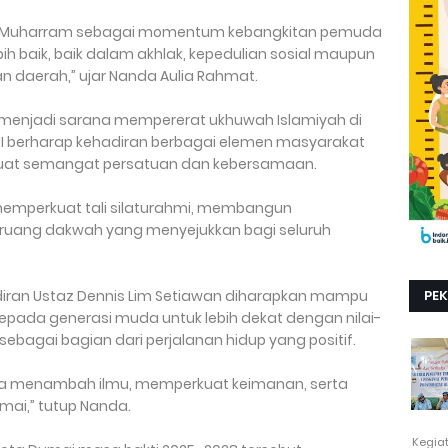
n 1 Muharram sebagai momentum kebangkitan pemuda
ebih baik, baik dalam akhlak, kepedulian sosial maupun
n daerah,” ujar Nanda Aulia Rahmat.
a menjadi sarana mempererat ukhuwah Islamiyah di
I berharap kehadiran berbagai elemen masyarakat
uat semangat persatuan dan kebersamaan.
in memperkuat tali silaturahmi, membangun
ruang dakwah yang menyejukkan bagi seluruh
an Ustaz Dennis Lim Setiawan diharapkan mampu
PE
kepada generasi muda untuk lebih dekat dengan nilai-
sebagai bagian dari perjalanan hidup yang positif.
na menambah ilmu, memperkuat keimanan, serta
ai,” tutup Nanda.
Kegia