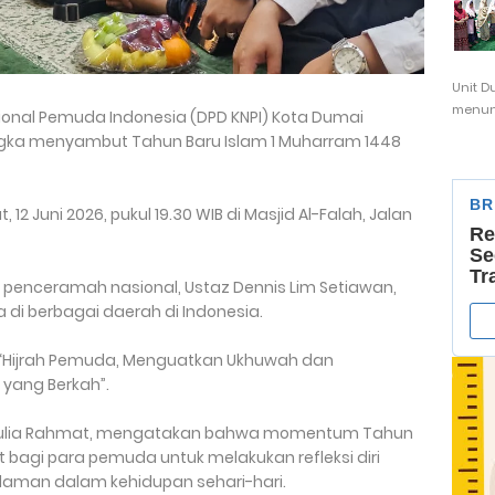
Unit D
menunj
onal Pemuda Indonesia (DPD KNPI) Kota Dumai
gka menyambut Tahun Baru Islam 1 Muharram 1448
12 Juni 2026, pukul 19.30 WIB di Masjid Al-Falah, Jalan
n penceramah nasional, Ustaz Dennis Lim Setiawan,
 di berbagai daerah di Indonesia.
 “Hijrah Pemuda, Menguatkan Ukhuwah dan
 yang Berkah”.
 Aulia Rahmat, mengatakan bahwa momentum Tahun
 bagi para pemuda untuk melakukan refleksi diri
islaman dalam kehidupan sehari-hari.