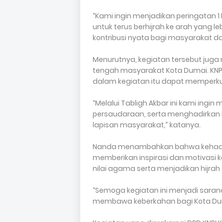
“Kami ingin menjadikan peringata
untuk terus berhijrah ke arah yang l
kontribusi nyata bagi masyarakat da
Menurutnya, kegiatan tersebut jug
tengah masyarakat Kota Dumai. KNP
dalam kegiatan itu dapat memperk
“Melalui Tabligh Akbar ini kami ing
persaudaraan, serta menghadirkan 
lapisan masyarakat,” katanya.
Nanda menambahkan bahwa kehadir
memberikan inspirasi dan motivasi 
nilai agama serta menjadikan hijrah 
“Semoga kegiatan ini menjadi sara
membawa keberkahan bagi Kota Dum