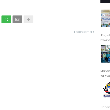
Lebih lama
Kegia
Provin
Mahasi
Wilayah
Cabang