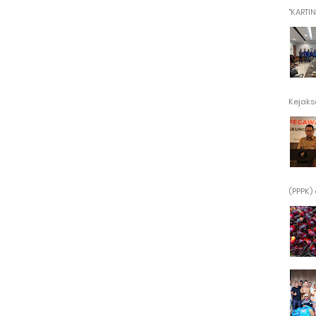
"KARTINI"
Kejaksa
(PPPK) 