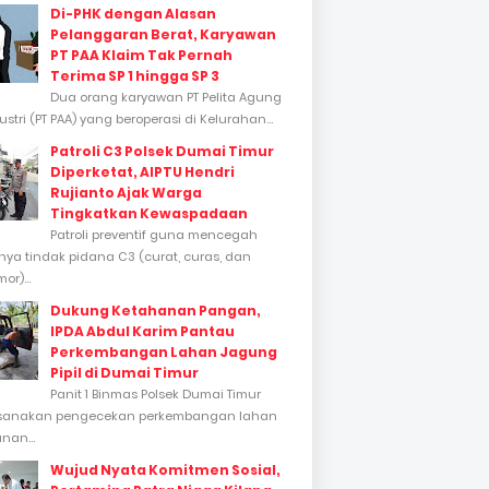
Di-PHK dengan Alasan
Pelanggaran Berat, Karyawan
PT PAA Klaim Tak Pernah
Terima SP 1 hingga SP 3
Dua orang karyawan PT Pelita Agung
stri (PT PAA) yang beroperasi di Kelurahan...
Patroli C3 Polsek Dumai Timur
Diperketat, AIPTU Hendri
Rujianto Ajak Warga
Tingkatkan Kewaspadaan
Patroli preventif guna mencegah
inya tindak pidana C3 (curat, curas, dan
or)...
Dukung Ketahanan Pangan,
IPDA Abdul Karim Pantau
Perkembangan Lahan Jagung
Pipil di Dumai Timur
Panit 1 Binmas Polsek Dumai Timur
sanakan pengecekan perkembangan lahan
nan...
Wujud Nyata Komitmen Sosial,