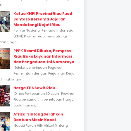
...
Ketua KNPI Provinsi Riau Fuad
Santoso Bersama Jajaran
Mendatangi Kejati Riau
Komite Nasional Pemuda Indonesia
(KNPI) Provinsi Riau mendatangi
an Tinggi...
PPPK Resmi Dibuka, Pemprov
Riau Buka Layanan Informasi
dan Pengaduan, Ini Nomornya
Seleksi penerimaan Pegawai
Pemerintah dengan Perjanjian Kerja
dilingkungan...
Harga TBS Sawit Riau
Dinas Perkebunan (Disbun) Provinsi
Riau bersama tim penetapan harga
pada hari ini,...
Afrizal Sintong Serahkan
Bantuan Mesin Kapal
Bupati Rokan Hilir Afrizal Sintong