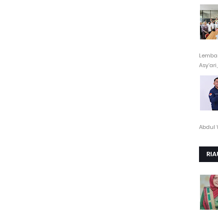
Lembag
Asy’ari,.
Abdul 
RIA