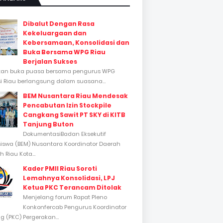
Dibalut Dengan Rasa
Kekeluargaan dan
Kebersamaan, Konsolidasi dan
Buka Bersama WPG Riau
Berjalan Sukses
tan buka puasa bersama pengurus WPG
si Riau berlangsung dalam suasana...
BEM Nusantara Riau Mendesak
Pencabutan Izin Stockpile
Cangkang Sawit PT SKY di KITB
Tanjung Buton
DokumentasiBadan Eksekutif
swa (BEM) Nusantara Koordinator Daerah
 Riau Kota...
Kader PMII Riau Soroti
Lemahnya Konsolidasi, LPJ
Ketua PKC Terancam Ditolak
Menjelang forum Rapat Pleno
Konkonfercab Pengurus Koordinator
 (PKC) Pergerakan...