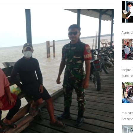
Agrindu
terjad
curanm
melak
ketaha