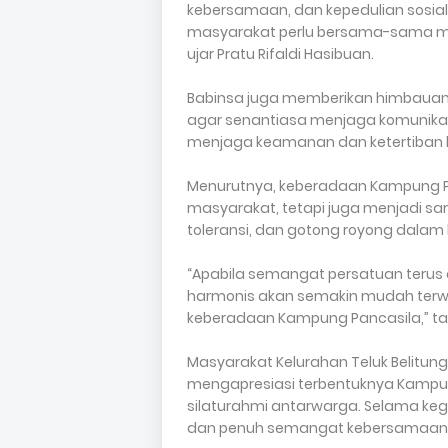
kebersamaan, dan kepedulian sosial 
masyarakat perlu bersama-sama 
ujar Pratu Rifaldi Hasibuan.
Babinsa juga memberikan himbaua
agar senantiasa menjaga komunikas
menjaga keamanan dan ketertiban 
Menurutnya, keberadaan Kampung Pa
masyarakat, tetapi juga menjadi s
toleransi, dan gotong royong dala
“Apabila semangat persatuan terus
harmonis akan semakin mudah terwuj
keberadaan Kampung Pancasila,” t
Masyarakat Kelurahan Teluk Belitun
mengapresiasi terbentuknya Kampun
silaturahmi antarwarga. Selama kegi
dan penuh semangat kebersamaan