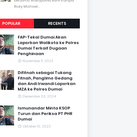
bersama Wakapolres Rohil Kompol
Ricky Michael...
POPULAR
RECENTS
FAP-Tekal Dumai Akan
Laporkan Walikota ke Polres
Dumai Terkait Dugaan
Penghinaan
November 11, 2023
Difitnah sebagai Tukang
Fitnah, Panglimo Gedang
dan Andi Irwandi Laporkan
MZA ke Polres Dumai
Desember 03, 2024
Ismunandar Minta KSOP
Turun dan Periksa PT PHR
Dumai
Oktober 10, 2023