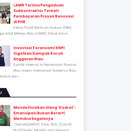
LAMR Terima Pengaduan
Subkontraktor Terkait
Pembayaran Proyek Renovasi
di PHR
Ketua Pusat Bantuan Hukum (PBH)
a Adat Melayu Riau (LAMR), Datuk Aziun
..
Investasi Terancam! KNPI
Ingatkan Dampak Kisruh
Anggaran Riau
Konflik internal di Pemerintah Provinsi
Riau makin memanas! Gubernur Riau
Wahid dan...
U
Mendefinisikan Ulang 'Kodrat':
Emansipasi Bukan Berarti
Memikul Segalanya
Oleh:HILDAWATI, S.Sos., M.Si., (Cand)
Ph.D(Dosen, Peneliti, dan Seorang