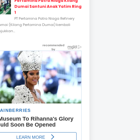
Pertamina Patra Niaga Kilang
Dumai Santuni Anak Yatim Ring
1
PT Pertamina Patra Niaga Refinery
umai (Kilang Pertamina Dumai) kembali
ukkan...