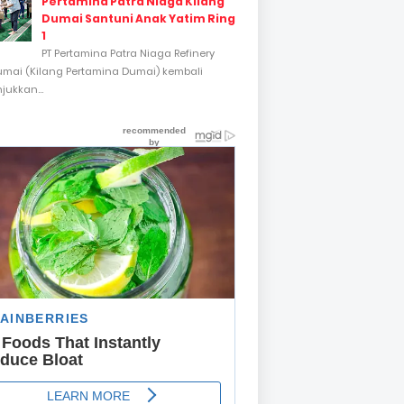
Pertamina Patra Niaga Kilang
Dumai Santuni Anak Yatim Ring
1
PT Pertamina Patra Niaga Refinery
umai (Kilang Pertamina Dumai) kembali
ukkan...