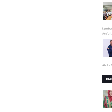
Lembag
Asy’ari,.
Abdul 
RIA