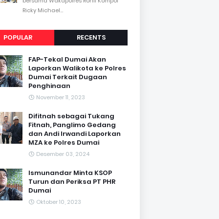
bersama Wakapolres Rohil Kompol
Ricky Michael...
POPULAR
RECENTS
FAP-Tekal Dumai Akan
Laporkan Walikota ke Polres
Dumai Terkait Dugaan
Penghinaan
November 11, 2023
Difitnah sebagai Tukang
Fitnah, Panglimo Gedang
dan Andi Irwandi Laporkan
MZA ke Polres Dumai
Desember 03, 2024
Ismunandar Minta KSOP
Turun dan Periksa PT PHR
Dumai
Oktober 10, 2023