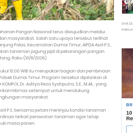
Unit D
menunj
anan Pangan Nasional terus diwujudkan melalui
 dan masyarakat. Salah satu upaya tersebut terlihat
ung Palas, Kecamatan Dumai Timur, AIPDA Asril P.S.,
kan tanaman jagung pipil di pekarangan pangan
tang, Rabu (10/6/2026).
ukul 10.00 WIB itu merupakan bagian dari pembinaan
lsek Dumai Timur. Program tersebut dijalankan di
OMPOL Dr. Aditya Reza Syahputra, S.E., M.Ak., yang
Bhabinkamtibmas setempat untuk mendukung
ingkungan masyarakat.
ril P.S. bersama petani meninjau kondisi tanaman
ordinasi terkait perawatan tanaman agar tetap
uki masa panen.