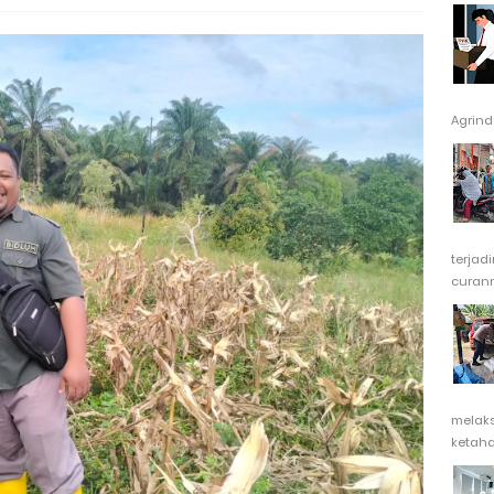
Agrindu
terjad
curanm
melak
ketaha