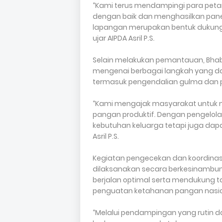
“Kami terus mendampingi para pet
dengan baik dan menghasilkan pan
lapangan merupakan bentuk dukung
ujar AIPDA Asril P.S.
Selain melakukan pemantauan, Bhab
mengenai berbagai langkah yang da
termasuk pengendalian gulma dan p
“Kami mengajak masyarakat untuk 
pangan produktif. Dengan pengelola
kebutuhan keluarga tetapi juga dap
Asril P.S.
Kegiatan pengecekan dan koordina
dilaksanakan secara berkesinam
berjalan optimal serta mendukung t
penguatan ketahanan pangan nasio
“Melalui pendampingan yang rutin d