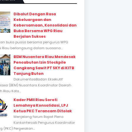
Dibalut Dengan Rasa
Kekeluargaan dan
Kebersamaan, Konsolidasi dan
Buka Bersama WPG Riau
Berjalan Sukses
tan buka puasa bersama pengurus WPG
si Riau berlangsung dalam suasana...
BEM Nusantara Riau Mendesak
Pencabutan Izin Stockpile
Cangkang Sawit PT SKY di KITB
Tanjung Buton
DokumentasiBadan Eksekutif
swa (BEM) Nusantara Koordinator Daerah
 Riau Kota...
Kader PMII Riau Soroti
Lemahnya Konsolidasi, LPJ
Ketua PKC Terancam Ditolak
Menjelang forum Rapat Pleno
Konkonfercab Pengurus Koordinator
 (PKC) Pergerakan...