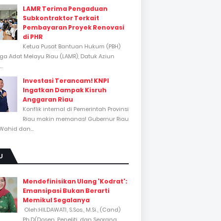
LAMR Terima Pengaduan
Subkontraktor Terkait
Pembayaran Proyek Renovasi
di PHR
Ketua Pusat Bantuan Hukum (PBH)
a Adat Melayu Riau (LAMR), Datuk Aziun
..
Investasi Terancam! KNPI
Ingatkan Dampak Kisruh
Anggaran Riau
Konflik internal di Pemerintah Provinsi
Riau makin memanas! Gubernur Riau
Wahid dan...
U
Mendefinisikan Ulang 'Kodrat':
Emansipasi Bukan Berarti
Memikul Segalanya
Oleh:HILDAWATI, S.Sos., M.Si., (Cand)
Ph.D(Dosen, Peneliti, dan Seorang