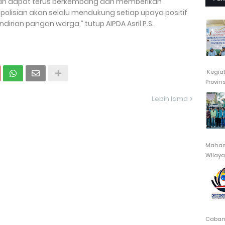
an dapat terus berkembang dan memberikan
olisian akan selalu mendukung setiap upaya positif
rian pangan warga,” tutup AIPDA Asril P.S.
Kegia
Provin
Lebih lama
Mahasi
Wilayah
Cabang