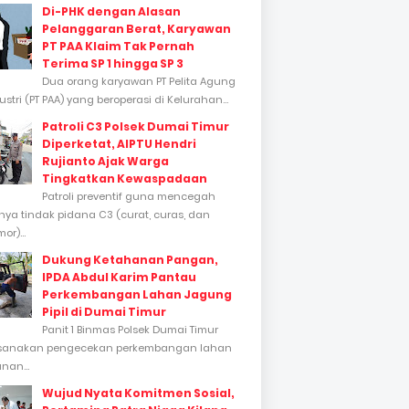
Di-PHK dengan Alasan
Pelanggaran Berat, Karyawan
PT PAA Klaim Tak Pernah
Terima SP 1 hingga SP 3
Dua orang karyawan PT Pelita Agung
stri (PT PAA) yang beroperasi di Kelurahan...
Patroli C3 Polsek Dumai Timur
Diperketat, AIPTU Hendri
Rujianto Ajak Warga
Tingkatkan Kewaspadaan
Patroli preventif guna mencegah
inya tindak pidana C3 (curat, curas, dan
or)...
Dukung Ketahanan Pangan,
IPDA Abdul Karim Pantau
Perkembangan Lahan Jagung
Pipil di Dumai Timur
Panit 1 Binmas Polsek Dumai Timur
sanakan pengecekan perkembangan lahan
nan...
Wujud Nyata Komitmen Sosial,