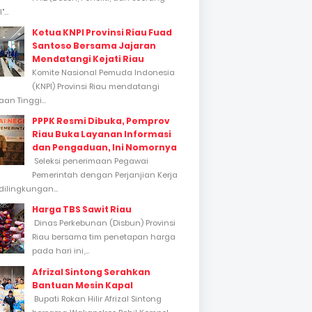
...
Ketua KNPI Provinsi Riau Fuad
Santoso Bersama Jajaran
Mendatangi Kejati Riau
Komite Nasional Pemuda Indonesia
(KNPI) Provinsi Riau mendatangi
an Tinggi...
PPPK Resmi Dibuka, Pemprov
Riau Buka Layanan Informasi
dan Pengaduan, Ini Nomornya
Seleksi penerimaan Pegawai
Pemerintah dengan Perjanjian Kerja
dilingkungan...
Harga TBS Sawit Riau
Dinas Perkebunan (Disbun) Provinsi
Riau bersama tim penetapan harga
pada hari ini,...
Afrizal Sintong Serahkan
Bantuan Mesin Kapal
Bupati Rokan Hilir Afrizal Sintong