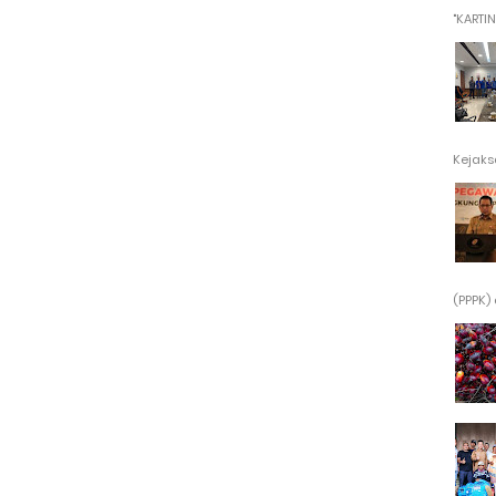
"KARTINI"
Kejaksa
(PPPK) 