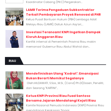
Koordinator Cabang (PKC) Pergerakan...
LAMR Terima Pengaduan Subkontraktor
Terkait Pembayaran Proyek Renovasi di PHR
Ketua Pusat Bantuan Hukum (PBH) Lembaga Adat
Melayu Riau (LAMR), Datuk Aziun Asy’ari,...
Investasi Terancam! KNPI Ingatkan Dampak
Kisruh Anggaran Riau
Konflik internal di Pemerintah Provinsi Riau makin
memanas! Gubernur Riau Abdul Wahid dan...
RIAU
Mendefinisikan Ulang 'Kodrat': Emansipasi
Bukan Berarti Memikul Segalanya
Oleh:HILDAWATI, S.Sos., M.Si., (Cand) Ph.D(Dosen, Peneliti,
dan Seorang "KARTINI"...
Ketua KNPI Provinsi Riau Fuad Santoso
Bersama Jajaran Mendatangi Kejati Riau
Komite Nasional Pemuda Indonesia (KNPI) Provinsi Riau
mendatangi Kejaksaan Tinggi...