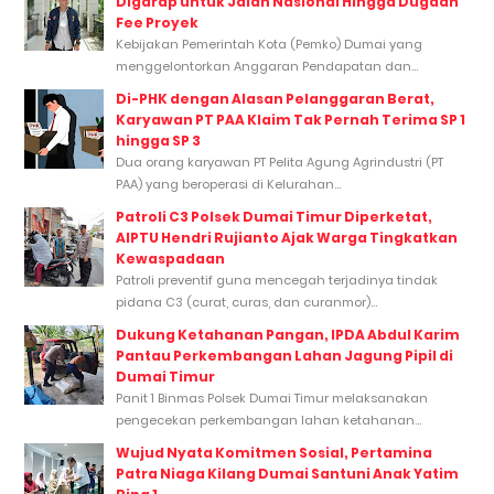
Digarap untuk Jalan Nasional Hingga Dugaan
Fee Proyek
Kebijakan Pemerintah Kota (Pemko) Dumai yang
menggelontorkan Anggaran Pendapatan dan...
Di-PHK dengan Alasan Pelanggaran Berat,
Karyawan PT PAA Klaim Tak Pernah Terima SP 1
hingga SP 3
Dua orang karyawan PT Pelita Agung Agrindustri (PT
PAA) yang beroperasi di Kelurahan...
Patroli C3 Polsek Dumai Timur Diperketat,
AIPTU Hendri Rujianto Ajak Warga Tingkatkan
Kewaspadaan
Patroli preventif guna mencegah terjadinya tindak
pidana C3 (curat, curas, dan curanmor)...
Dukung Ketahanan Pangan, IPDA Abdul Karim
Pantau Perkembangan Lahan Jagung Pipil di
Dumai Timur
Panit 1 Binmas Polsek Dumai Timur melaksanakan
pengecekan perkembangan lahan ketahanan...
Wujud Nyata Komitmen Sosial, Pertamina
Patra Niaga Kilang Dumai Santuni Anak Yatim