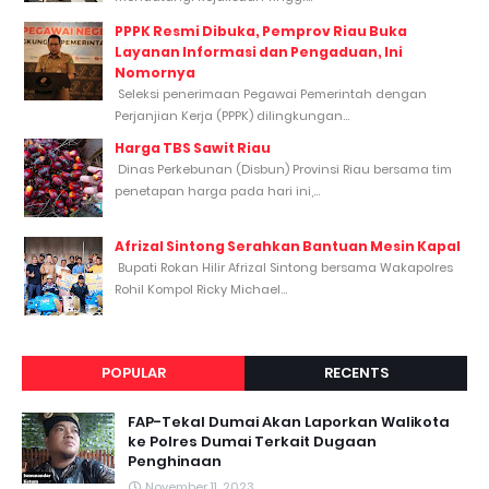
PPPK Resmi Dibuka, Pemprov Riau Buka
Layanan Informasi dan Pengaduan, Ini
Nomornya
Seleksi penerimaan Pegawai Pemerintah dengan
Perjanjian Kerja (PPPK) dilingkungan...
Harga TBS Sawit Riau
Dinas Perkebunan (Disbun) Provinsi Riau bersama tim
penetapan harga pada hari ini,...
Afrizal Sintong Serahkan Bantuan Mesin Kapal
Bupati Rokan Hilir Afrizal Sintong bersama Wakapolres
Rohil Kompol Ricky Michael...
POPULAR
RECENTS
FAP-Tekal Dumai Akan Laporkan Walikota
ke Polres Dumai Terkait Dugaan
Penghinaan
November 11, 2023