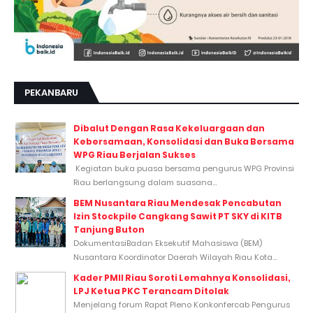
PEKANBARU
Dibalut Dengan Rasa Kekeluargaan dan
Kebersamaan, Konsolidasi dan Buka Bersama
WPG Riau Berjalan Sukses
Kegiatan buka puasa bersama pengurus WPG Provinsi
Riau berlangsung dalam suasana...
BEM Nusantara Riau Mendesak Pencabutan
Izin Stockpile Cangkang Sawit PT SKY di KITB
Tanjung Buton
DokumentasiBadan Eksekutif Mahasiswa (BEM)
Nusantara Koordinator Daerah Wilayah Riau Kota...
Kader PMII Riau Soroti Lemahnya Konsolidasi,
LPJ Ketua PKC Terancam Ditolak
Menjelang forum Rapat Pleno Konkonfercab Pengurus