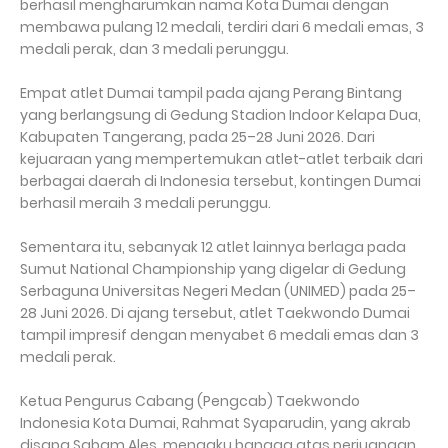
berhasil mengharumkan nama Kota Dumai dengan
membawa pulang 12 medali, terdiri dari 6 medali emas, 3
medali perak, dan 3 medali perunggu.
Empat atlet Dumai tampil pada ajang Perang Bintang
yang berlangsung di Gedung Stadion Indoor Kelapa Dua,
Kabupaten Tangerang, pada 25–28 Juni 2026. Dari
kejuaraan yang mempertemukan atlet-atlet terbaik dari
berbagai daerah di Indonesia tersebut, kontingen Dumai
berhasil meraih 3 medali perunggu.
Sementara itu, sebanyak 12 atlet lainnya berlaga pada
Sumut National Championship yang digelar di Gedung
Serbaguna Universitas Negeri Medan (UNIMED) pada 25–
28 Juni 2026. Di ajang tersebut, atlet Taekwondo Dumai
tampil impresif dengan menyabet 6 medali emas dan 3
medali perak.
Ketua Pengurus Cabang (Pengcab) Taekwondo
Indonesia Kota Dumai, Rahmat Syaparudin, yang akrab
disapa Sabam Ales, mengaku bangga atas perjuangan