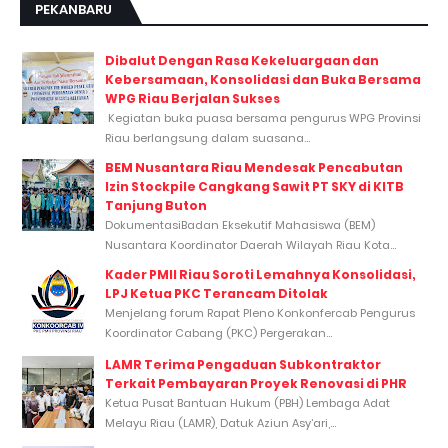
PEKANBARU
Dibalut Dengan Rasa Kekeluargaan dan
Kebersamaan, Konsolidasi dan Buka Bersama
WPG Riau Berjalan Sukses
Kegiatan buka puasa bersama pengurus WPG Provinsi
Riau berlangsung dalam suasana...
BEM Nusantara Riau Mendesak Pencabutan
Izin Stockpile Cangkang Sawit PT SKY di KITB
Tanjung Buton
DokumentasiBadan Eksekutif Mahasiswa (BEM)
Nusantara Koordinator Daerah Wilayah Riau Kota...
Kader PMII Riau Soroti Lemahnya Konsolidasi,
LPJ Ketua PKC Terancam Ditolak
Menjelang forum Rapat Pleno Konkonfercab Pengurus
Koordinator Cabang (PKC) Pergerakan...
LAMR Terima Pengaduan Subkontraktor
Terkait Pembayaran Proyek Renovasi di PHR
Ketua Pusat Bantuan Hukum (PBH) Lembaga Adat
Melayu Riau (LAMR), Datuk Aziun Asy’ari,...