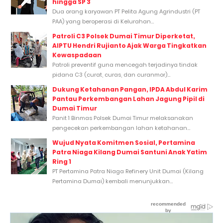
hingga SP 3
Dua orang karyawan PT Pelita Agung Agrindustri (PT
PAA) yang beroperasi di Kelurahan...
Patroli C3 Polsek Dumai Timur Diperketat,
AIPTU Hendri Rujianto Ajak Warga Tingkatkan
Kewaspadaan
Patroli preventif guna mencegah terjadinya tindak
pidana C3 (curat, curas, dan curanmor)...
Dukung Ketahanan Pangan, IPDA Abdul Karim
Pantau Perkembangan Lahan Jagung Pipil di
Dumai Timur
Panit 1 Binmas Polsek Dumai Timur melaksanakan
pengecekan perkembangan lahan ketahanan...
Wujud Nyata Komitmen Sosial, Pertamina
Patra Niaga Kilang Dumai Santuni Anak Yatim
Ring 1
PT Pertamina Patra Niaga Refinery Unit Dumai (Kilang
Pertamina Dumai) kembali menunjukkan...