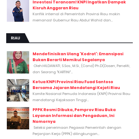
Investasi Terancam! KNPI Ingatkan Dampak
Kisruh Anggaran Riau
Konflik internal di Pemerintah Provinsi Riau makin
memanas! Gubernur Riau Abdul Wahid dan...
RIAU
Mendefinisikan Ulang 'Kodrat': Emansipasi
Bukan Berarti Memikul Segalanya
Oleh:HILDAWATI, S.Sos., M.Si., (Cand) Ph.D(Dosen, Peneliti,
dan Seorang "KARTINI"...
Ketua KNPI Provinsi Riau Fuad Santoso
Bersama Jajaran Mendatangi Kejati Riau
Komite Nasional Pemuda Indonesia (KNPI) Provinsi Riau
mendatangi Kejaksaan Tinggi...
PPPK Resmi Dibuka, Pemprov Riau Buka
Layanan Informasi dan Pengaduan, Ini
Nomornya
Seleksi penerimaan Pegawai Pemerintah dengan
Perjanjian Kerja (PPPK) dilingkungan...