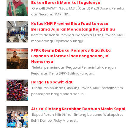
Bukan Berarti Memikul Segalanya
Oleh:HILDAWATI, S.Sos., M.Si., (Cand) Ph.D(Dosen, Peneliti,
dan Seorang "KARTINI"...
Ketua KNPI Provinsi Riau Fuad Santoso
Bersama Jajaran Mendatangi Kejati Riau
Komite Nasional Pemuda Indonesia (KNPI) Provinsi Riau
mendatangi Kejaksaan Tinggi...
PPPK Resmi Dibuka, Pemprov Riau Buka
Layanan Informasi dan Pengaduan, Ini
Nomornya
Seleksi penerimaan Pegawai Pemerintah dengan
Perjanjian Kerja (PPPK) dilingkungan...
Harga TBS Sawit Riau
Dinas Perkebunan (Disbun) Provinsi Riau bersama tim
penetapan harga pada hari ini,...
Afrizal Sintong Serahkan Bantuan Mesin Kapal
Bupati Rokan Hilir Afrizal Sintong bersama Wakapolres
Rohil Kompol Ricky Michael...