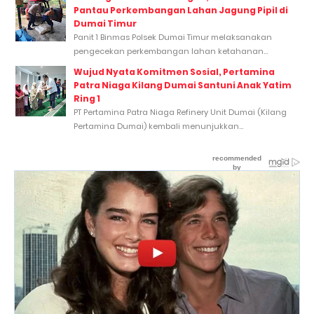
Pantau Perkembangan Lahan Jagung Pipil di
Dumai Timur
Panit 1 Binmas Polsek Dumai Timur melaksanakan
pengecekan perkembangan lahan ketahanan...
Wujud Nyata Komitmen Sosial, Pertamina
Patra Niaga Kilang Dumai Santuni Anak Yatim
Ring 1
PT Pertamina Patra Niaga Refinery Unit Dumai (Kilang
Pertamina Dumai) kembali menunjukkan...