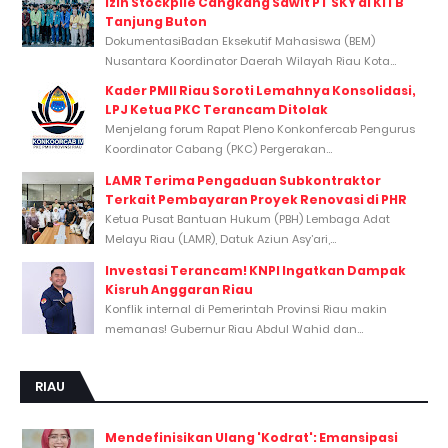
Izin Stockpile Cangkang Sawit PT SKY di KITB
Tanjung Buton
DokumentasiBadan Eksekutif Mahasiswa (BEM)
Nusantara Koordinator Daerah Wilayah Riau Kota...
Kader PMII Riau Soroti Lemahnya Konsolidasi,
LPJ Ketua PKC Terancam Ditolak
Menjelang forum Rapat Pleno Konkonfercab Pengurus
Koordinator Cabang (PKC) Pergerakan...
LAMR Terima Pengaduan Subkontraktor
Terkait Pembayaran Proyek Renovasi di PHR
Ketua Pusat Bantuan Hukum (PBH) Lembaga Adat
Melayu Riau (LAMR), Datuk Aziun Asy’ari,...
Investasi Terancam! KNPI Ingatkan Dampak
Kisruh Anggaran Riau
Konflik internal di Pemerintah Provinsi Riau makin
memanas! Gubernur Riau Abdul Wahid dan...
RIAU
Mendefinisikan Ulang 'Kodrat': Emansipasi