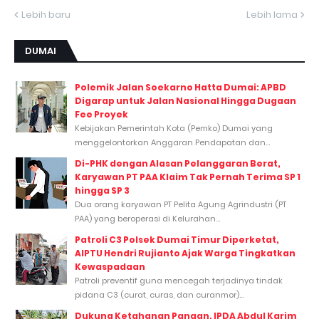
Lebih baru
Lebih lama
DUMAI
Polemik Jalan Soekarno Hatta Dumai: APBD
Digarap untuk Jalan Nasional Hingga Dugaan
Fee Proyek
Kebijakan Pemerintah Kota (Pemko) Dumai yang
menggelontorkan Anggaran Pendapatan dan...
Di-PHK dengan Alasan Pelanggaran Berat,
Karyawan PT PAA Klaim Tak Pernah Terima SP 1
hingga SP 3
Dua orang karyawan PT Pelita Agung Agrindustri (PT
PAA) yang beroperasi di Kelurahan...
Patroli C3 Polsek Dumai Timur Diperketat,
AIPTU Hendri Rujianto Ajak Warga Tingkatkan
Kewaspadaan
Patroli preventif guna mencegah terjadinya tindak
pidana C3 (curat, curas, dan curanmor)...
Dukung Ketahanan Pangan, IPDA Abdul Karim