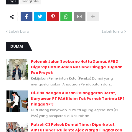
Tags
Bengkalis
Lebih baru
Lebih lama
DUMAI
Polemik Jalan Soekarno Hatta Dumai: APBD
Digarap untuk Jalan Nasional Hingga Dugaan
Fee Proyek
Kebijakan Pemerintah Kota (Pemko) Dumai yang
menggelontorkan Anggaran Pendapatan dan...
Di-PHK dengan Alasan Pelanggaran Berat,
Karyawan PT PAA Klaim Tak Pernah Terima SP 1
hingga SP 3
Dua orang karyawan PT Pelita Agung Agrindustri (PT
PAA) yang beroperasi di Kelurahan...
Patroli C3 Polsek Dumai Timur Diperketat,
AIPTU Hendri Rujianto Ajak Warga Tingkatkan