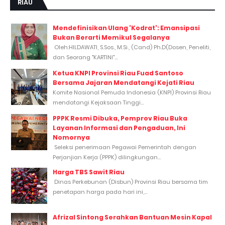
RIAU
Mendefinisikan Ulang 'Kodrat': Emansipasi
Bukan Berarti Memikul Segalanya
Oleh:HILDAWATI, S.Sos., M.Si., (Cand) Ph.D(Dosen, Peneliti,
dan Seorang "KARTINI"...
Ketua KNPI Provinsi Riau Fuad Santoso
Bersama Jajaran Mendatangi Kejati Riau
Komite Nasional Pemuda Indonesia (KNPI) Provinsi Riau
mendatangi Kejaksaan Tinggi...
PPPK Resmi Dibuka, Pemprov Riau Buka
Layanan Informasi dan Pengaduan, Ini
Nomornya
Seleksi penerimaan Pegawai Pemerintah dengan
Perjanjian Kerja (PPPK) dilingkungan...
Harga TBS Sawit Riau
Dinas Perkebunan (Disbun) Provinsi Riau bersama tim
penetapan harga pada hari ini,...
Afrizal Sintong Serahkan Bantuan Mesin Kapal