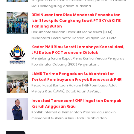
Kegiatan buka puasa bersama pengurus WPG Provinsi
Riau berlangsung dalam suasana...
BEM Nusantara Riau Mendesak Pencabutan
Izin Stockpile Cangkang Sawit PT SKY di KITB
Tanjung Buton
DokumentasiBadan Eksekutif Mahasiswa (BEM)
Nusantara Koordinator Daerah Wilayah Riau Kota...
Kader PMII Riau Soroti Lemahnya Konsolidasi,
LPJ Ketua PKC Terancam Ditolak
Menjelang forum Rapat Pleno Konkonfercab Pengurus
Koordinator Cabang (PKC) Pergerakan...
LAMR Terima Pengaduan Subkontraktor
Terkait Pembayaran Proyek Renovasi di PHR
Ketua Pusat Bantuan Hukum (PBH) Lembaga Adat
Melayu Riau (LAMR), Datuk Aziun Asy’ari,...
Investasi Terancam! KNPI Ingatkan Dampak
Kisruh Anggaran Riau
Konflik internal di Pemerintah Provinsi Riau makin
memanas! Gubernur Riau Abdul Wahid dan...