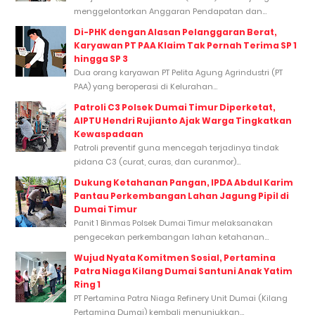
menggelontorkan Anggaran Pendapatan dan...
Di-PHK dengan Alasan Pelanggaran Berat,
Karyawan PT PAA Klaim Tak Pernah Terima SP 1
hingga SP 3
Dua orang karyawan PT Pelita Agung Agrindustri (PT
PAA) yang beroperasi di Kelurahan...
Patroli C3 Polsek Dumai Timur Diperketat,
AIPTU Hendri Rujianto Ajak Warga Tingkatkan
Kewaspadaan
Patroli preventif guna mencegah terjadinya tindak
pidana C3 (curat, curas, dan curanmor)...
Dukung Ketahanan Pangan, IPDA Abdul Karim
Pantau Perkembangan Lahan Jagung Pipil di
Dumai Timur
Panit 1 Binmas Polsek Dumai Timur melaksanakan
pengecekan perkembangan lahan ketahanan...
Wujud Nyata Komitmen Sosial, Pertamina
Patra Niaga Kilang Dumai Santuni Anak Yatim
Ring 1
PT Pertamina Patra Niaga Refinery Unit Dumai (Kilang
Pertamina Dumai) kembali menunjukkan...