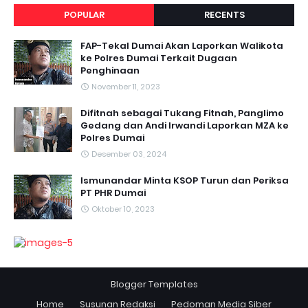
POPULAR
RECENTS
FAP-Tekal Dumai Akan Laporkan Walikota
ke Polres Dumai Terkait Dugaan
Penghinaan
November 11, 2023
Difitnah sebagai Tukang Fitnah, Panglimo
Gedang dan Andi Irwandi Laporkan MZA ke
Polres Dumai
Desember 03, 2024
Ismunandar Minta KSOP Turun dan Periksa
PT PHR Dumai
Oktober 10, 2023
Blogger Templates
Home
Susunan Redaksi
Pedoman Media Siber