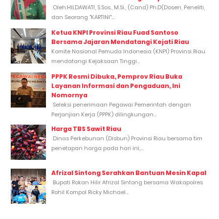
Oleh:HILDAWATI, S.Sos., M.Si., (Cand) Ph.D(Dosen, Peneliti,
dan Seorang "KARTINI"...
Ketua KNPI Provinsi Riau Fuad Santoso
Bersama Jajaran Mendatangi Kejati Riau
Komite Nasional Pemuda Indonesia (KNPI) Provinsi Riau
mendatangi Kejaksaan Tinggi...
PPPK Resmi Dibuka, Pemprov Riau Buka
Layanan Informasi dan Pengaduan, Ini
Nomornya
Seleksi penerimaan Pegawai Pemerintah dengan
Perjanjian Kerja (PPPK) dilingkungan...
Harga TBS Sawit Riau
Dinas Perkebunan (Disbun) Provinsi Riau bersama tim
penetapan harga pada hari ini,...
Afrizal Sintong Serahkan Bantuan Mesin Kapal
Bupati Rokan Hilir Afrizal Sintong bersama Wakapolres
Rohil Kompol Ricky Michael...