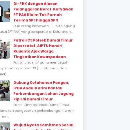
Di-PHK dengan Alasan
Pelanggaran Berat, Karyawan
PT PAA Klaim Tak Pernah
Terima SP 1 hingga SP 3
Dua orang karyawan PT Pelita Agung
stri (PT PAA) yang beroperasi di Kelurahan...
Patroli C3 Polsek Dumai Timur
Diperketat, AIPTU Hendri
Rujianto Ajak Warga
Tingkatkan Kewaspadaan
Patroli preventif guna mencegah
inya tindak pidana C3 (curat, curas, dan
or)...
Dukung Ketahanan Pangan,
IPDA Abdul Karim Pantau
Perkembangan Lahan Jagung
Pipil di Dumai Timur
Panit 1 Binmas Polsek Dumai Timur
sanakan pengecekan perkembangan lahan
nan...
Wujud Nyata Komitmen Sosial,