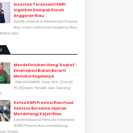
Investasi Terancam! KNPI
Ingatkan Dampak Kisruh
Anggaran Riau
Konflik internal di Pemerintah Provinsi
Riau makin memanas! Gubernur Riau
Wahid dan...
U
Mendefinisikan Ulang 'Kodrat':
Emansipasi Bukan Berarti
Memikul Segalanya
Oleh:HILDAWATI, S.Sos., M.Si., (Cand)
Ph.D(Dosen, Peneliti, dan Seorang
...
Ketua KNPI Provinsi Riau Fuad
Santoso Bersama Jajaran
Mendatangi Kejati Riau
Komite Nasional Pemuda Indonesia
(KNPI) Provinsi Riau mendatangi
an Tinggi...