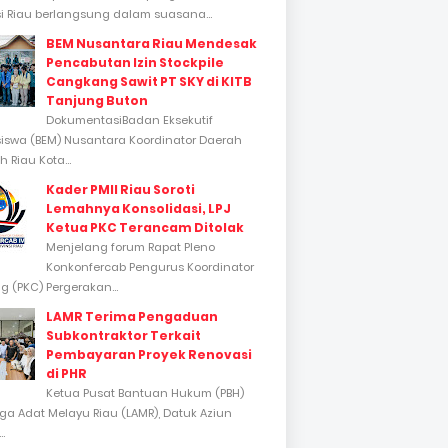
si Riau berlangsung dalam suasana...
BEM Nusantara Riau Mendesak
Pencabutan Izin Stockpile
Cangkang Sawit PT SKY di KITB
Tanjung Buton
DokumentasiBadan Eksekutif
swa (BEM) Nusantara Koordinator Daerah
 Riau Kota...
Kader PMII Riau Soroti
Lemahnya Konsolidasi, LPJ
Ketua PKC Terancam Ditolak
Menjelang forum Rapat Pleno
Konkonfercab Pengurus Koordinator
 (PKC) Pergerakan...
LAMR Terima Pengaduan
Subkontraktor Terkait
Pembayaran Proyek Renovasi
di PHR
Ketua Pusat Bantuan Hukum (PBH)
a Adat Melayu Riau (LAMR), Datuk Aziun
..