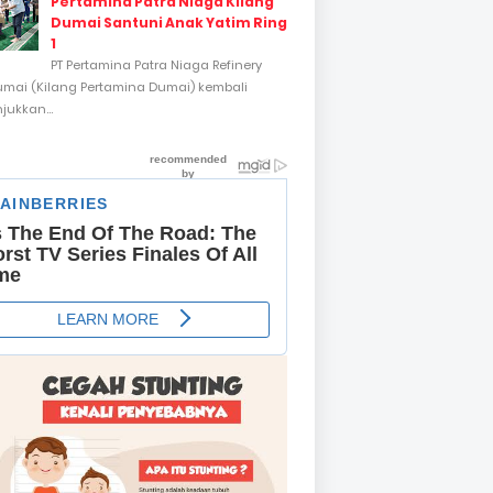
Pertamina Patra Niaga Kilang
Dumai Santuni Anak Yatim Ring
1
PT Pertamina Patra Niaga Refinery
umai (Kilang Pertamina Dumai) kembali
ukkan...