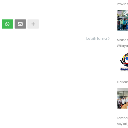
Provin
Lebih lama
Mahasi
Wilayah
Cabang
Lembag
Asy’ari,.