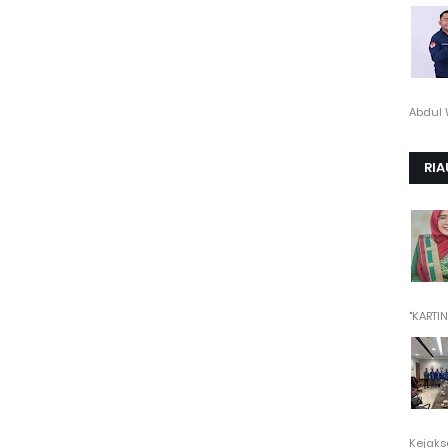
Abdul 
RIA
"KARTINI"
Kejaksa