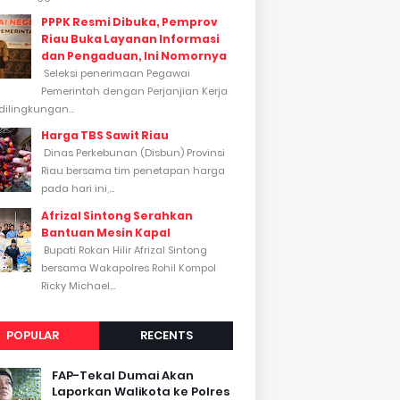
PPPK Resmi Dibuka, Pemprov
Riau Buka Layanan Informasi
dan Pengaduan, Ini Nomornya
Seleksi penerimaan Pegawai
Pemerintah dengan Perjanjian Kerja
dilingkungan...
Harga TBS Sawit Riau
Dinas Perkebunan (Disbun) Provinsi
Riau bersama tim penetapan harga
pada hari ini,...
Afrizal Sintong Serahkan
Bantuan Mesin Kapal
Bupati Rokan Hilir Afrizal Sintong
bersama Wakapolres Rohil Kompol
Ricky Michael...
POPULAR
RECENTS
FAP-Tekal Dumai Akan
Laporkan Walikota ke Polres