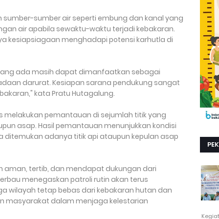
kan sumber-sumber air seperti embung dan kanal yang
an air apabila sewaktu-waktu terjadi kebakaran.
aya kesiapsiagaan menghadapi potensi karhutla di
 yang ada masih dapat dimanfaatkan sebagai
 keadaan darurat. Kesiapan sarana pendukung sangat
akaran," kata Pratu Hutagalung.
s melakukan pemantauan di sejumlah titik yang
pun asap. Hasil pemantauan menunjukkan kondisi
ditemukan adanya titik api ataupun kepulan asap
PE
n aman, tertib, dan mendapat dukungan dari
rbau menegaskan patroli rutin akan terus
a wilayah tetap bebas dari kebakaran hutan dan
an masyarakat dalam menjaga kelestarian
Kegia