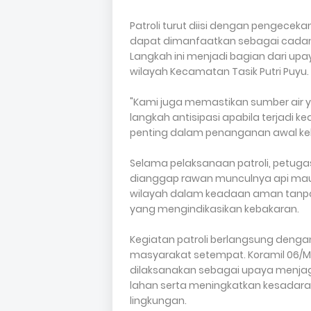
Patroli turut diisi dengan pengece
dapat dimanfaatkan sebagai cadang
Langkah ini menjadi bagian dari up
wilayah Kecamatan Tasik Putri Puyu.
"Kami juga memastikan sumber air
langkah antisipasi apabila terjadi
penting dalam penanganan awal keb
Selama pelaksanaan patroli, petuga
dianggap rawan munculnya api mau
wilayah dalam keadaan aman tanpa 
yang mengindikasikan kebakaran.
Kegiatan patroli berlangsung denga
masyarakat setempat. Koramil 06/Me
dilaksanakan sebagai upaya menjag
lahan serta meningkatkan kesadar
lingkungan.