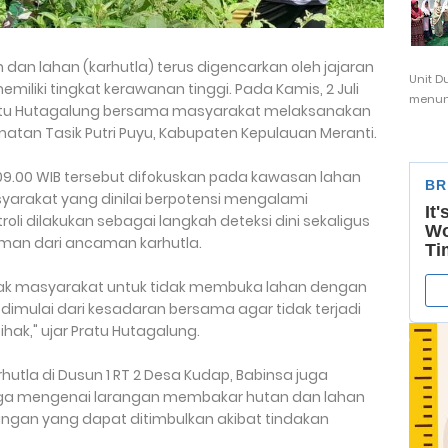
dan lahan (karhutla) terus digencarkan oleh jajaran
Unit D
miliki tingkat kerawanan tinggi. Pada Kamis, 2 Juli
menunj
ratu Hutagalung bersama masyarakat melaksanakan
matan Tasik Putri Puyu, Kabupaten Kepulauan Meranti.
 09.00 WIB tersebut difokuskan pada kawasan lahan
yarakat yang dinilai berpotensi mengalami
li dilakukan sebagai langkah deteksi dini sekaligus
aman dari ancaman karhutla.
ajak masyarakat untuk tidak membuka lahan dengan
imulai dari kesadaran bersama agar tidak terjadi
ak," ujar Pratu Hutagalung.
utla di Dusun 1 RT 2 Desa Kudap, Babinsa juga
rga mengenai larangan membakar hutan dan lahan
gan yang dapat ditimbulkan akibat tindakan