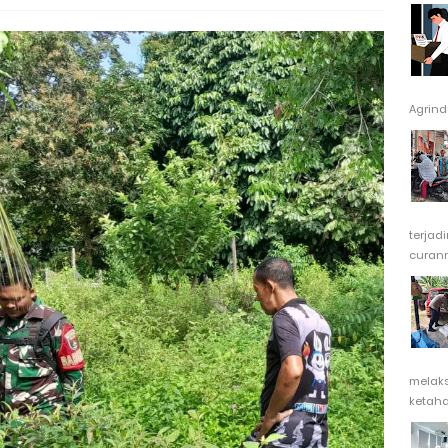
Agrindu
terjad
curanm
melak
ketaha