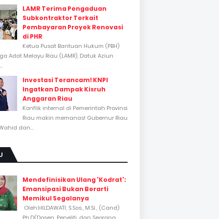
LAMR Terima Pengaduan
Subkontraktor Terkait
Pembayaran Proyek Renovasi
di PHR
Ketua Pusat Bantuan Hukum (PBH)
a Adat Melayu Riau (LAMR), Datuk Aziun
..
Investasi Terancam! KNPI
Ingatkan Dampak Kisruh
Anggaran Riau
Konflik internal di Pemerintah Provinsi
Riau makin memanas! Gubernur Riau
Wahid dan...
U
Mendefinisikan Ulang 'Kodrat':
Emansipasi Bukan Berarti
Memikul Segalanya
Oleh:HILDAWATI, S.Sos., M.Si., (Cand)
Ph.D(Dosen, Peneliti, dan Seorang