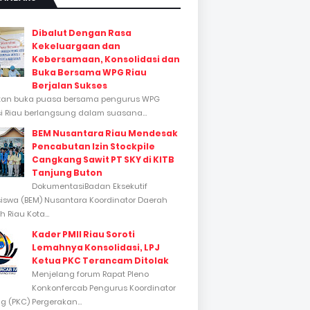
Dibalut Dengan Rasa
Kekeluargaan dan
Kebersamaan, Konsolidasi dan
Buka Bersama WPG Riau
Berjalan Sukses
tan buka puasa bersama pengurus WPG
si Riau berlangsung dalam suasana...
BEM Nusantara Riau Mendesak
Pencabutan Izin Stockpile
Cangkang Sawit PT SKY di KITB
Tanjung Buton
DokumentasiBadan Eksekutif
swa (BEM) Nusantara Koordinator Daerah
 Riau Kota...
Kader PMII Riau Soroti
Lemahnya Konsolidasi, LPJ
Ketua PKC Terancam Ditolak
Menjelang forum Rapat Pleno
Konkonfercab Pengurus Koordinator
 (PKC) Pergerakan...