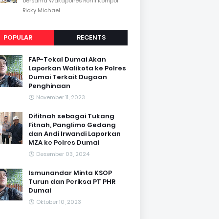
bersama Wakapolres Rohil Kompol
Ricky Michael...
POPULAR
RECENTS
FAP-Tekal Dumai Akan
Laporkan Walikota ke Polres
Dumai Terkait Dugaan
Penghinaan
November 11, 2023
Difitnah sebagai Tukang
Fitnah, Panglimo Gedang
dan Andi Irwandi Laporkan
MZA ke Polres Dumai
Desember 03, 2024
Ismunandar Minta KSOP
Turun dan Periksa PT PHR
Dumai
Oktober 10, 2023