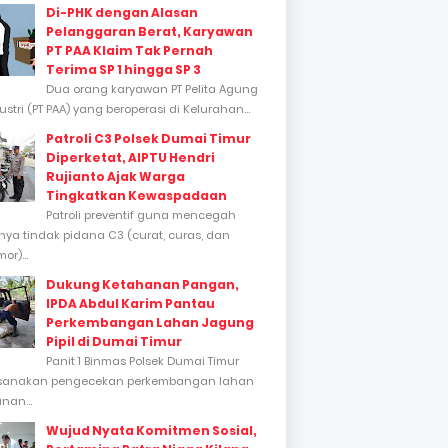
Di-PHK dengan Alasan
Pelanggaran Berat, Karyawan
PT PAA Klaim Tak Pernah
Terima SP 1 hingga SP 3
Dua orang karyawan PT Pelita Agung
stri (PT PAA) yang beroperasi di Kelurahan...
Patroli C3 Polsek Dumai Timur
Diperketat, AIPTU Hendri
Rujianto Ajak Warga
Tingkatkan Kewaspadaan
Patroli preventif guna mencegah
inya tindak pidana C3 (curat, curas, dan
or)...
Dukung Ketahanan Pangan,
IPDA Abdul Karim Pantau
Perkembangan Lahan Jagung
Pipil di Dumai Timur
Panit 1 Binmas Polsek Dumai Timur
sanakan pengecekan perkembangan lahan
nan...
Wujud Nyata Komitmen Sosial,