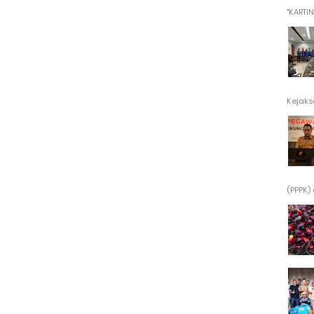
"KARTINI"
Kejaksa
(PPPK) 