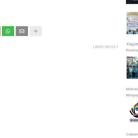
Kegia
Lebih lama
Provin
Mahasi
Wilayah
Cabang