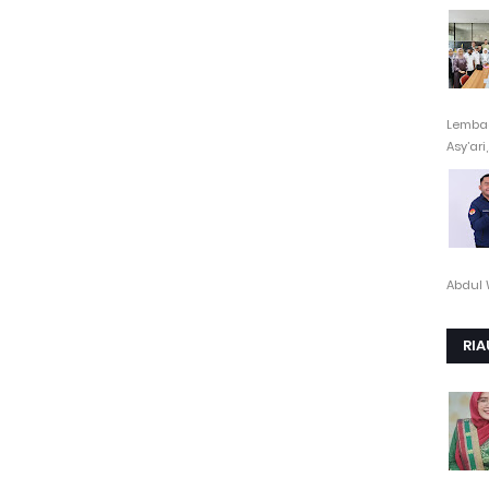
Lembag
Asy’ari,.
Abdul 
RIA