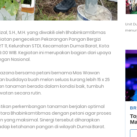
Unit D
menunj
zal, S.H., M.H. yang diwakili oleh Bhabinkamtibmas
iatan pengecekan Pekarangan Pangan Bergizi
T 11, Kelurahan STDI, Kecamatan Dumai Barat, Kota
09.00 WIB. Kegiatan ini merupakan bagian dari upaya
gan Nasional.
ardazana bersama petani bernama Mas Wawan
n budidaya buah melon seluas kurang lebih 15 x 25
an tanaman berada dalam kondisi baik, tumbuh
atan secara rutin.
tikan perkembangan tanaman berjalan optimal
ntara Bhabinkamtibmas dengan petani agar proses
 yang maksimal. Sinergi tersebut diharapkan
dap ketahanan pangan di wilayah Dumai Barat.