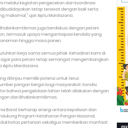
i melalui kegiatan pengecekan dan koordinasi
dibudidayakan tetap terawat dengan baik serta
 maksimal," ujar Aiptu Mardazana.
Bhabinkamtibmas juga berdiskusi dengan petani
, termasuk upaya mengantisipasi kendala yang
tanaman hingga masa panen.
uhkan kerja sama semua pihak. Kehadiran kami di
n agar para petani tetap semangat mengembangkan
ta Aiptu Mardazana.
g ditinjau memiliki potensi untuk terus
umber pangan bergizi bagi masyarakat. Kondisi
tor bahwa pengelolaan lahan telah dilakukan dengan
ngan dari Bhabinkamtibmas.
mai Barat berharap sinergi antara kepolisian dan
endukung Program Ketahanan Pangan Nasional,
uktivitas pertanian sekaligus memberikan manfaat
PE