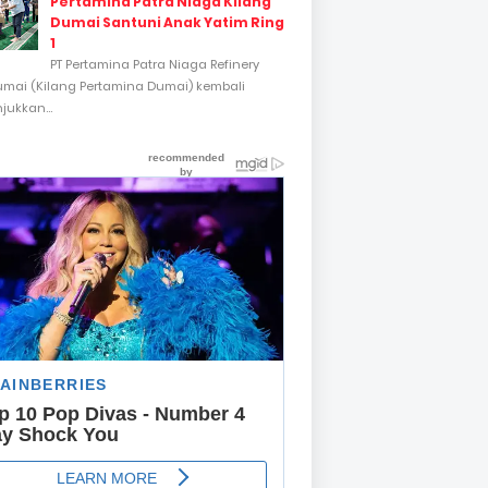
Pertamina Patra Niaga Kilang
Dumai Santuni Anak Yatim Ring
1
PT Pertamina Patra Niaga Refinery
umai (Kilang Pertamina Dumai) kembali
ukkan...