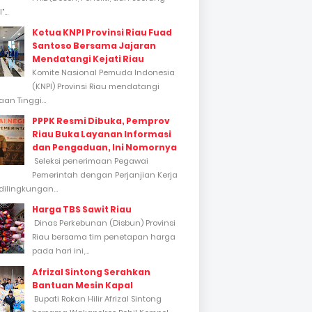
...
Ketua KNPI Provinsi Riau Fuad
Santoso Bersama Jajaran
Mendatangi Kejati Riau
Komite Nasional Pemuda Indonesia
(KNPI) Provinsi Riau mendatangi
an Tinggi...
PPPK Resmi Dibuka, Pemprov
Riau Buka Layanan Informasi
dan Pengaduan, Ini Nomornya
Seleksi penerimaan Pegawai
Pemerintah dengan Perjanjian Kerja
dilingkungan...
Harga TBS Sawit Riau
Dinas Perkebunan (Disbun) Provinsi
Riau bersama tim penetapan harga
pada hari ini,...
Afrizal Sintong Serahkan
Bantuan Mesin Kapal
Bupati Rokan Hilir Afrizal Sintong