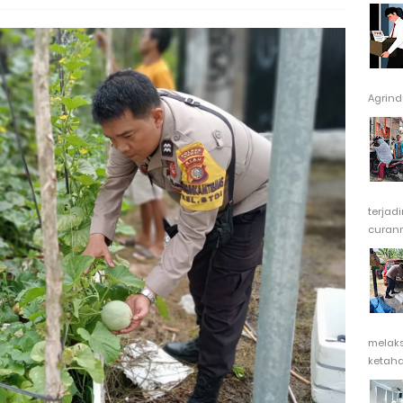
Agrindu
terjad
curanm
melak
ketaha