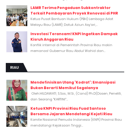
LAMR Terima Pengaduan Subkontraktor
Terkait Pembayaran Proyek Renovasi di PHR
Ketua Pusat Bantuan Hukum (PBH) Lembaga Adat
Melayu Riau (LAMR), Datuk Aziun Asy’ari,...
Investasi Terancam! KNPI Ingatkan Dampak
Kisruh Anggaran Riau
Konflik internal di Pemerintah Provinsi Riau makin
memanas! Gubernur Riau Abdul Wahid dan...
RIAU
Mendefinisikan Ulang 'Kodrat': Emansipasi
Bukan Berarti Memikul Segalanya
Oleh:HILDAWATI, S.Sos., M.Si., (Cand) Ph.D(Dosen, Peneliti,
dan Seorang "KARTINI"...
Ketua KNPI Provinsi Riau Fuad Santoso
Bersama Jajaran Mendatangi Kejati Riau
Komite Nasional Pemuda Indonesia (KNPI) Provinsi Riau
mendatangi Kejaksaan Tinggi...