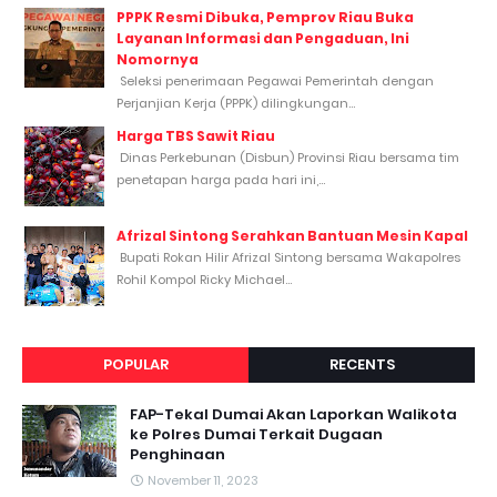
PPPK Resmi Dibuka, Pemprov Riau Buka
Layanan Informasi dan Pengaduan, Ini
Nomornya
Seleksi penerimaan Pegawai Pemerintah dengan
Perjanjian Kerja (PPPK) dilingkungan...
Harga TBS Sawit Riau
Dinas Perkebunan (Disbun) Provinsi Riau bersama tim
penetapan harga pada hari ini,...
Afrizal Sintong Serahkan Bantuan Mesin Kapal
Bupati Rokan Hilir Afrizal Sintong bersama Wakapolres
Rohil Kompol Ricky Michael...
POPULAR
RECENTS
FAP-Tekal Dumai Akan Laporkan Walikota
ke Polres Dumai Terkait Dugaan
Penghinaan
November 11, 2023