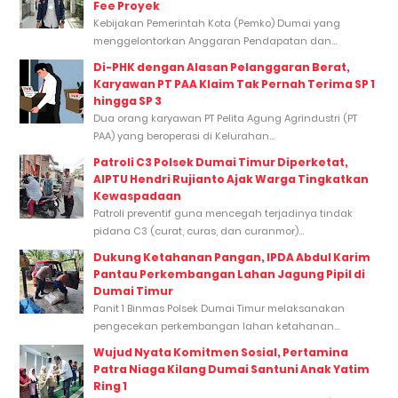
Fee Proyek
Kebijakan Pemerintah Kota (Pemko) Dumai yang
menggelontorkan Anggaran Pendapatan dan...
Di-PHK dengan Alasan Pelanggaran Berat,
Karyawan PT PAA Klaim Tak Pernah Terima SP 1
hingga SP 3
Dua orang karyawan PT Pelita Agung Agrindustri (PT
PAA) yang beroperasi di Kelurahan...
Patroli C3 Polsek Dumai Timur Diperketat,
AIPTU Hendri Rujianto Ajak Warga Tingkatkan
Kewaspadaan
Patroli preventif guna mencegah terjadinya tindak
pidana C3 (curat, curas, dan curanmor)...
Dukung Ketahanan Pangan, IPDA Abdul Karim
Pantau Perkembangan Lahan Jagung Pipil di
Dumai Timur
Panit 1 Binmas Polsek Dumai Timur melaksanakan
pengecekan perkembangan lahan ketahanan...
Wujud Nyata Komitmen Sosial, Pertamina
Patra Niaga Kilang Dumai Santuni Anak Yatim
Ring 1