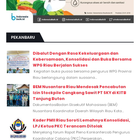
PEKANBARU
Dibalut Dengan Rasa Kekeluargaan dan
Kebersamaan, Konsolidasi dan Buka Bersama
WPG Riau Berjalan Sukses
Kegiatan buka puasa bersama pengurus WPG Provinsi
Riau berlangsung dalam suasana...
BEM Nusantara Riau Mendesak Pencabutan
Izin Stockpile Cangkang Sawit PT SKY di KITB
Tanjung Buton
DokumentasiBadan Eksekutif Mahasiswa (BEM)
Nusantara Koordinator Daerah Wilayah Riau Kota...
Kader PMII Riau Soroti Lemahnya Konsolidasi,
LPJ Ketua PKC Terancam Ditolak
Menjelang forum Rapat Pleno Konkonfercab Pengurus
Koordinator Cabang (PKC) Pergerakan...