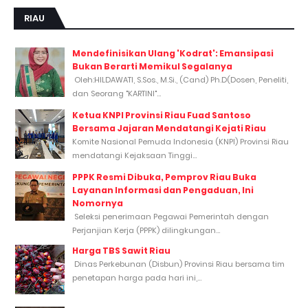
RIAU
Mendefinisikan Ulang 'Kodrat': Emansipasi
Bukan Berarti Memikul Segalanya
Oleh:HILDAWATI, S.Sos., M.Si., (Cand) Ph.D(Dosen, Peneliti,
dan Seorang "KARTINI"...
Ketua KNPI Provinsi Riau Fuad Santoso
Bersama Jajaran Mendatangi Kejati Riau
Komite Nasional Pemuda Indonesia (KNPI) Provinsi Riau
mendatangi Kejaksaan Tinggi...
PPPK Resmi Dibuka, Pemprov Riau Buka
Layanan Informasi dan Pengaduan, Ini
Nomornya
Seleksi penerimaan Pegawai Pemerintah dengan
Perjanjian Kerja (PPPK) dilingkungan...
Harga TBS Sawit Riau
Dinas Perkebunan (Disbun) Provinsi Riau bersama tim
penetapan harga pada hari ini,...