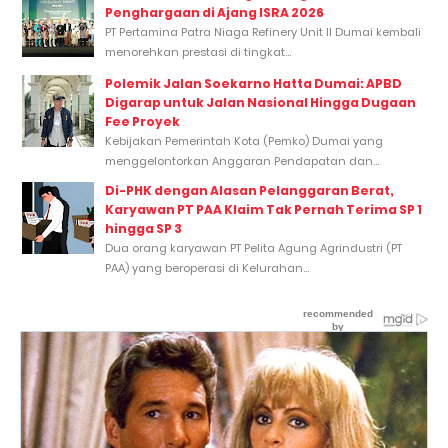
Penghargaan di Ajang ISRA 2026
PT Pertamina Patra Niaga Refinery Unit II Dumai kembali
menorehkan prestasi di tingkat...
Polemik Jalan Soekarno Hatta Dumai: APBD
Digarap untuk Jalan Nasional Hingga Dugaan
Fee Proyek
Kebijakan Pemerintah Kota (Pemko) Dumai yang
menggelontorkan Anggaran Pendapatan dan...
Di-PHK dengan Alasan Pelanggaran Berat,
Karyawan PT PAA Klaim Tak Pernah Terima SP 1
hingga SP 3
Dua orang karyawan PT Pelita Agung Agrindustri (PT
PAA) yang beroperasi di Kelurahan...