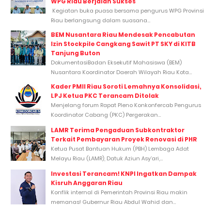
WPG Riau Berjalan Sukses
Kegiatan buka puasa bersama pengurus WPG Provinsi
Riau berlangsung dalam suasana...
BEM Nusantara Riau Mendesak Pencabutan
Izin Stockpile Cangkang Sawit PT SKY di KITB
Tanjung Buton
DokumentasiBadan Eksekutif Mahasiswa (BEM)
Nusantara Koordinator Daerah Wilayah Riau Kota...
Kader PMII Riau Soroti Lemahnya Konsolidasi,
LPJ Ketua PKC Terancam Ditolak
Menjelang forum Rapat Pleno Konkonfercab Pengurus
Koordinator Cabang (PKC) Pergerakan...
LAMR Terima Pengaduan Subkontraktor
Terkait Pembayaran Proyek Renovasi di PHR
Ketua Pusat Bantuan Hukum (PBH) Lembaga Adat
Melayu Riau (LAMR), Datuk Aziun Asy’ari,...
Investasi Terancam! KNPI Ingatkan Dampak
Kisruh Anggaran Riau
Konflik internal di Pemerintah Provinsi Riau makin
memanas! Gubernur Riau Abdul Wahid dan...