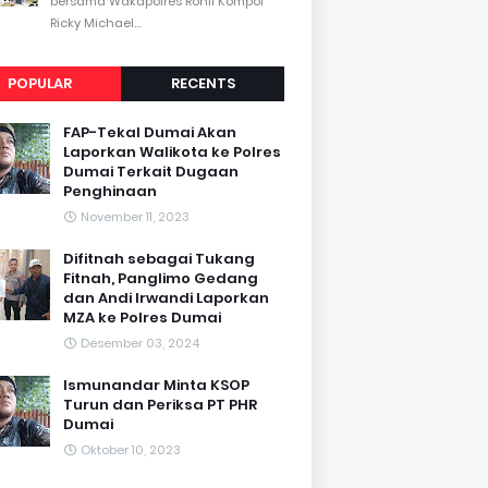
bersama Wakapolres Rohil Kompol
Ricky Michael...
POPULAR
RECENTS
FAP-Tekal Dumai Akan
Laporkan Walikota ke Polres
Dumai Terkait Dugaan
Penghinaan
November 11, 2023
Difitnah sebagai Tukang
Fitnah, Panglimo Gedang
dan Andi Irwandi Laporkan
MZA ke Polres Dumai
Desember 03, 2024
Ismunandar Minta KSOP
Turun dan Periksa PT PHR
Dumai
Oktober 10, 2023