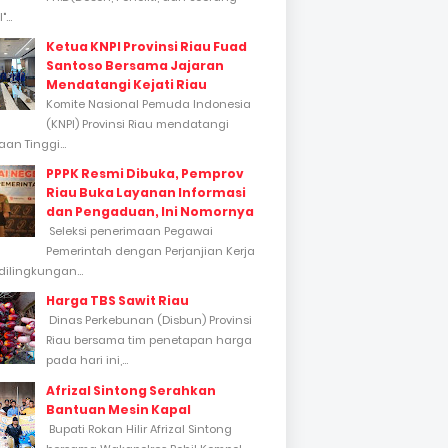
...
Ketua KNPI Provinsi Riau Fuad
Santoso Bersama Jajaran
Mendatangi Kejati Riau
Komite Nasional Pemuda Indonesia
(KNPI) Provinsi Riau mendatangi
an Tinggi...
PPPK Resmi Dibuka, Pemprov
Riau Buka Layanan Informasi
dan Pengaduan, Ini Nomornya
Seleksi penerimaan Pegawai
Pemerintah dengan Perjanjian Kerja
dilingkungan...
Harga TBS Sawit Riau
Dinas Perkebunan (Disbun) Provinsi
Riau bersama tim penetapan harga
pada hari ini,...
Afrizal Sintong Serahkan
Bantuan Mesin Kapal
Bupati Rokan Hilir Afrizal Sintong