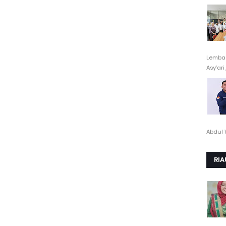
Lembag
Asy’ari,.
Abdul 
RIA