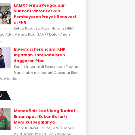
LAMR Terima Pengaduan
Subkontraktor Terkait
Pembayaran Proyek Renovasi
di PHR
Ketua Pusat Bantuan Hukum (PBH)
a Adat Melayu Riau (LAMR), Datuk Aziun
..
Investasi Terancam! KNPI
Ingatkan Dampak Kisruh
Anggaran Riau
Konflik internal di Pemerintah Provinsi
Riau makin memanas! Gubernur Riau
Wahid dan...
U
Mendefinisikan Ulang 'Kodrat':
Emansipasi Bukan Berarti
Memikul Segalanya
Oleh:HILDAWATI, S.Sos., M.Si., (Cand)
Ph.D(Dosen, Peneliti, dan Seorang