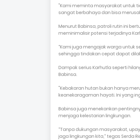
"Kami meminta masyarakat untuk ti
sangat berbahaya dan bisa merusak
Menurut Babinsa, patroli rutin ini b
meminimalisir potensi terjadinya Kar
“Kami juga mengajak warga untuk s
sehingga tindakan cepat dapat dila
Dampak serius Karhutla seperti hil
Babinsa.
"Kebakaran hutan bukan hanya meru
keanekaragaman hayati. Ini yang ingi
Babinsa juga menekankan pentingny
menjaga kelestarian lingkungan.
“Tanpa dukungan masyarakat, upaya
jaga lingkungan kita,” tegas Serda Ri