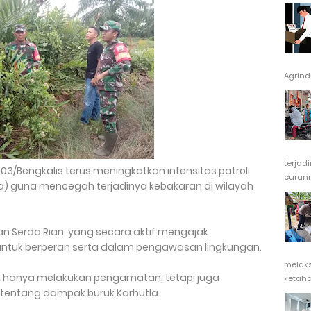
Agrindu
terjad
3/Bengkalis terus meningkatkan intensitas patroli
curanm
a) guna mencegah terjadinya kebakaran di wilayah
 dan Serda Rian, yang secara aktif mengajak
ntuk berperan serta dalam pengawasan lingkungan.
melak
dak hanya melakukan pengamatan, tetapi juga
ketaha
tentang dampak buruk Karhutla.