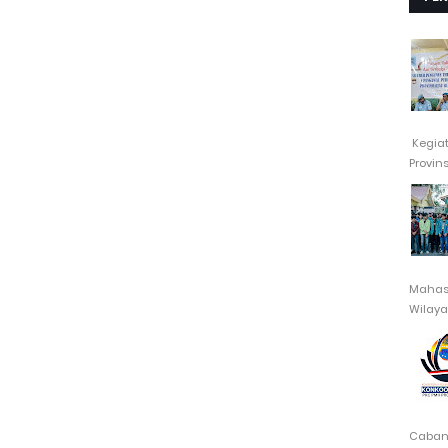
Kegia
Provin
Mahasi
Wilayah
Cabang