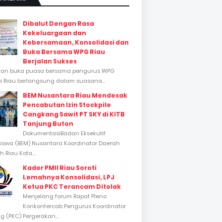
Dibalut Dengan Rasa
Kekeluargaan dan
Kebersamaan, Konsolidasi dan
Buka Bersama WPG Riau
Berjalan Sukses
tan buka puasa bersama pengurus WPG
si Riau berlangsung dalam suasana...
BEM Nusantara Riau Mendesak
Pencabutan Izin Stockpile
Cangkang Sawit PT SKY di KITB
Tanjung Buton
DokumentasiBadan Eksekutif
swa (BEM) Nusantara Koordinator Daerah
 Riau Kota...
Kader PMII Riau Soroti
Lemahnya Konsolidasi, LPJ
Ketua PKC Terancam Ditolak
Menjelang forum Rapat Pleno
Konkonfercab Pengurus Koordinator
 (PKC) Pergerakan...