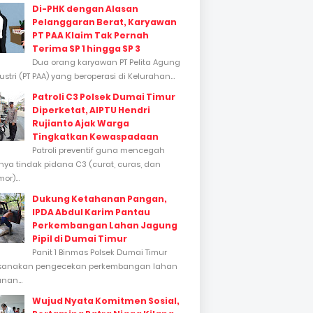
Di-PHK dengan Alasan
Pelanggaran Berat, Karyawan
PT PAA Klaim Tak Pernah
Terima SP 1 hingga SP 3
Dua orang karyawan PT Pelita Agung
stri (PT PAA) yang beroperasi di Kelurahan...
Patroli C3 Polsek Dumai Timur
Diperketat, AIPTU Hendri
Rujianto Ajak Warga
Tingkatkan Kewaspadaan
Patroli preventif guna mencegah
inya tindak pidana C3 (curat, curas, dan
or)...
Dukung Ketahanan Pangan,
IPDA Abdul Karim Pantau
Perkembangan Lahan Jagung
Pipil di Dumai Timur
Panit 1 Binmas Polsek Dumai Timur
sanakan pengecekan perkembangan lahan
nan...
Wujud Nyata Komitmen Sosial,