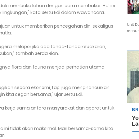
dak membuka lahan dengan cara membakar. Hal ini
 lingkungan," kata Sertu Edi dalam wawancara.
Unit D
ertujuan untuk memberikan pencegahan dini sekaligus
menunj
hutla.
egera melapor jika ada tanda-tanda kebakaran,
kukan,” tambah Serda Rian.
angnya flora dan fauna menjadi perhatian utama
gikan secara ekonomi, tapi juga menghancurkan
n kita cegah bersama," ujar Sertu Edi.
a kerja sama antara masyarakat dan aparat untuk
 ini tidak akan maksimal. Mari bersama-sama kita
an.