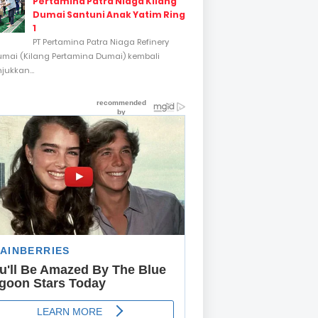
Pertamina Patra Niaga Kilang
Dumai Santuni Anak Yatim Ring
1
PT Pertamina Patra Niaga Refinery
umai (Kilang Pertamina Dumai) kembali
ukkan...