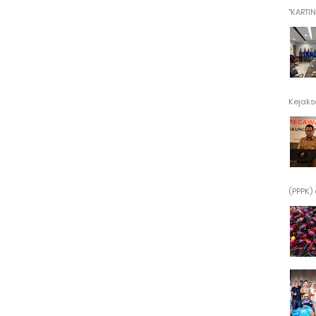
"KARTINI"
Kejaksa
(PPPK) 