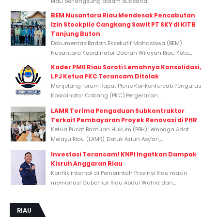
Riau berlangsung dalam suasana...
BEM Nusantara Riau Mendesak Pencabutan
Izin Stockpile Cangkang Sawit PT SKY di KITB
Tanjung Buton
DokumentasiBadan Eksekutif Mahasiswa (BEM)
Nusantara Koordinator Daerah Wilayah Riau Kota...
Kader PMII Riau Soroti Lemahnya Konsolidasi,
LPJ Ketua PKC Terancam Ditolak
Menjelang forum Rapat Pleno Konkonfercab Pengurus
Koordinator Cabang (PKC) Pergerakan...
LAMR Terima Pengaduan Subkontraktor
Terkait Pembayaran Proyek Renovasi di PHR
Ketua Pusat Bantuan Hukum (PBH) Lembaga Adat
Melayu Riau (LAMR), Datuk Aziun Asy’ari,...
Investasi Terancam! KNPI Ingatkan Dampak
Kisruh Anggaran Riau
Konflik internal di Pemerintah Provinsi Riau makin
memanas! Gubernur Riau Abdul Wahid dan...
RIAU