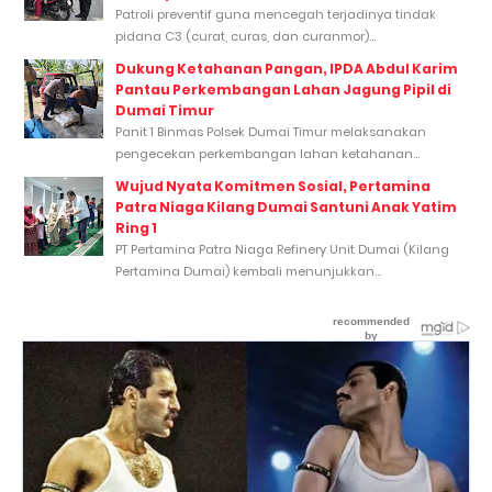
Patroli preventif guna mencegah terjadinya tindak
pidana C3 (curat, curas, dan curanmor)...
Dukung Ketahanan Pangan, IPDA Abdul Karim
Pantau Perkembangan Lahan Jagung Pipil di
Dumai Timur
Panit 1 Binmas Polsek Dumai Timur melaksanakan
pengecekan perkembangan lahan ketahanan...
Wujud Nyata Komitmen Sosial, Pertamina
Patra Niaga Kilang Dumai Santuni Anak Yatim
Ring 1
PT Pertamina Patra Niaga Refinery Unit Dumai (Kilang
Pertamina Dumai) kembali menunjukkan...