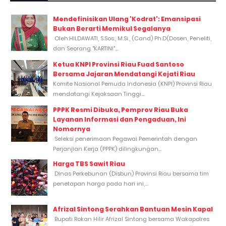
Mendefinisikan Ulang 'Kodrat': Emansipasi
Bukan Berarti Memikul Segalanya
Oleh:HILDAWATI, S.Sos., M.Si., (Cand) Ph.D(Dosen, Peneliti,
dan Seorang "KARTINI"...
Ketua KNPI Provinsi Riau Fuad Santoso
Bersama Jajaran Mendatangi Kejati Riau
Komite Nasional Pemuda Indonesia (KNPI) Provinsi Riau
mendatangi Kejaksaan Tinggi...
PPPK Resmi Dibuka, Pemprov Riau Buka
Layanan Informasi dan Pengaduan, Ini
Nomornya
Seleksi penerimaan Pegawai Pemerintah dengan
Perjanjian Kerja (PPPK) dilingkungan...
Harga TBS Sawit Riau
Dinas Perkebunan (Disbun) Provinsi Riau bersama tim
penetapan harga pada hari ini,...
Afrizal Sintong Serahkan Bantuan Mesin Kapal
Bupati Rokan Hilir Afrizal Sintong bersama Wakapolres