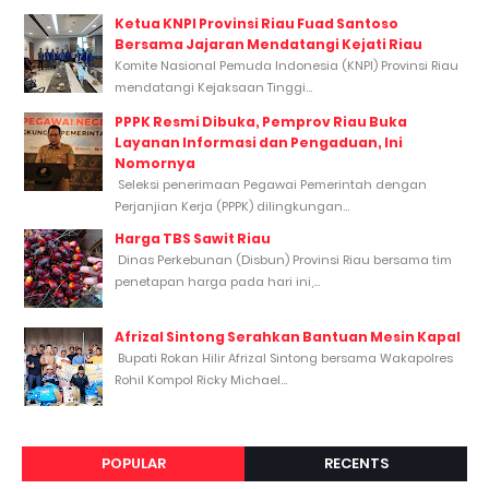
Ketua KNPI Provinsi Riau Fuad Santoso
Bersama Jajaran Mendatangi Kejati Riau
Komite Nasional Pemuda Indonesia (KNPI) Provinsi Riau
mendatangi Kejaksaan Tinggi...
PPPK Resmi Dibuka, Pemprov Riau Buka
Layanan Informasi dan Pengaduan, Ini
Nomornya
Seleksi penerimaan Pegawai Pemerintah dengan
Perjanjian Kerja (PPPK) dilingkungan...
Harga TBS Sawit Riau
Dinas Perkebunan (Disbun) Provinsi Riau bersama tim
penetapan harga pada hari ini,...
Afrizal Sintong Serahkan Bantuan Mesin Kapal
Bupati Rokan Hilir Afrizal Sintong bersama Wakapolres
Rohil Kompol Ricky Michael...
POPULAR
RECENTS