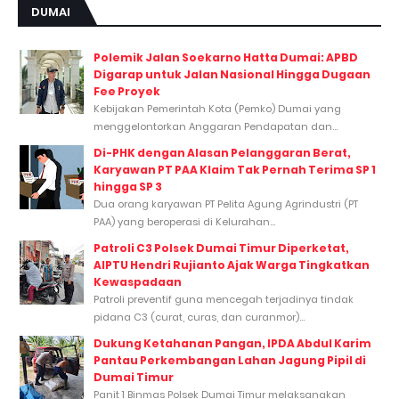
DUMAI
Polemik Jalan Soekarno Hatta Dumai: APBD
Digarap untuk Jalan Nasional Hingga Dugaan
Fee Proyek
Kebijakan Pemerintah Kota (Pemko) Dumai yang
menggelontorkan Anggaran Pendapatan dan...
Di-PHK dengan Alasan Pelanggaran Berat,
Karyawan PT PAA Klaim Tak Pernah Terima SP 1
hingga SP 3
Dua orang karyawan PT Pelita Agung Agrindustri (PT
PAA) yang beroperasi di Kelurahan...
Patroli C3 Polsek Dumai Timur Diperketat,
AIPTU Hendri Rujianto Ajak Warga Tingkatkan
Kewaspadaan
Patroli preventif guna mencegah terjadinya tindak
pidana C3 (curat, curas, dan curanmor)...
Dukung Ketahanan Pangan, IPDA Abdul Karim
Pantau Perkembangan Lahan Jagung Pipil di
Dumai Timur
Panit 1 Binmas Polsek Dumai Timur melaksanakan