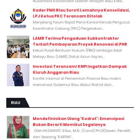
Nusantara Koordinator Daerah Wilayah Riau Kota...
Kader PMII Riau Soroti Lemahnya Konsolidasi,
LPJ Ketua PKC Terancam Ditolak
Menjelang forum Rapat Pleno Konkonfercab Pengurus
Koordinator Cabang (PKC) Pergerakan...
LAMR Terima Pengaduan Subkontraktor
Terkait Pembayaran Proyek Renovasi di PHR
Ketua Pusat Bantuan Hukum (PBH) Lembaga Adat
Melayu Riau (LAMR), Datuk Aziun Asy’ari,...
Investasi Terancam! KNPI Ingatkan Dampak
Kisruh Anggaran Riau
Konflik internal di Pemerintah Provinsi Riau makin
memanas! Gubernur Riau Abdul Wahid dan...
RIAU
Mendefinisikan Ulang 'Kodrat': Emansipasi
Bukan Berarti Memikul Segalanya
Oleh:HILDAWATI, S.Sos., M.Si., (Cand) Ph.D(Dosen, Peneliti,
dan Seorang "KARTINI"...