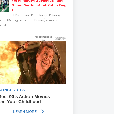
Pertamina Patra Niaga Kilang
Dumai Santuni Anak Yatim Ring
1
PT Pertamina Patra Niaga Refinery
umai (Kilang Pertamina Dumai) kembali
ukkan...