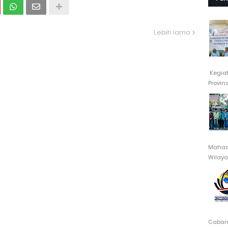
Lebih lama
Kegia
Provin
Mahasi
Wilayah
Cabang