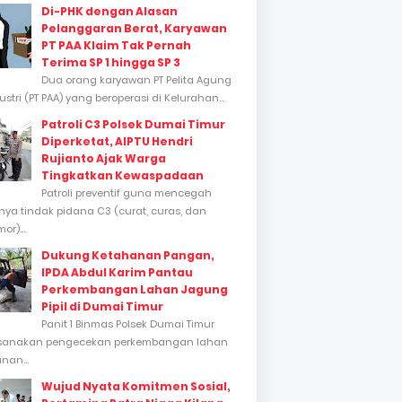
Di-PHK dengan Alasan
Pelanggaran Berat, Karyawan
PT PAA Klaim Tak Pernah
Terima SP 1 hingga SP 3
Dua orang karyawan PT Pelita Agung
stri (PT PAA) yang beroperasi di Kelurahan...
Patroli C3 Polsek Dumai Timur
Diperketat, AIPTU Hendri
Rujianto Ajak Warga
Tingkatkan Kewaspadaan
Patroli preventif guna mencegah
inya tindak pidana C3 (curat, curas, dan
or)...
Dukung Ketahanan Pangan,
IPDA Abdul Karim Pantau
Perkembangan Lahan Jagung
Pipil di Dumai Timur
Panit 1 Binmas Polsek Dumai Timur
sanakan pengecekan perkembangan lahan
nan...
Wujud Nyata Komitmen Sosial,