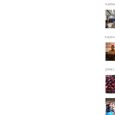
"KARTINI"
Kejaksa
(PPPK) 