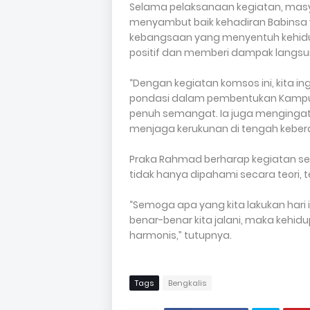
Selama pelaksanaan kegiatan, masya
menyambut baik kehadiran Babinsa
kebangsaan yang menyentuh kehidupa
positif dan memberi dampak langsu
“Dengan kegiatan komsos ini, kita 
pondasi dalam pembentukan Kampung
penuh semangat. Ia juga menging
menjaga kerukunan di tengah keb
Praka Rahmad berharap kegiatan sepert
tidak hanya dipahami secara teori,
“Semoga apa yang kita lakukan hari 
benar-benar kita jalani, maka kehi
harmonis,” tutupnya.
Tags
Bengkalis