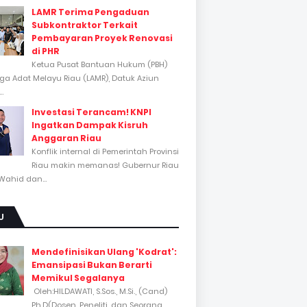
LAMR Terima Pengaduan
Subkontraktor Terkait
Pembayaran Proyek Renovasi
di PHR
Ketua Pusat Bantuan Hukum (PBH)
a Adat Melayu Riau (LAMR), Datuk Aziun
..
Investasi Terancam! KNPI
Ingatkan Dampak Kisruh
Anggaran Riau
Konflik internal di Pemerintah Provinsi
Riau makin memanas! Gubernur Riau
Wahid dan...
U
Mendefinisikan Ulang 'Kodrat':
Emansipasi Bukan Berarti
Memikul Segalanya
Oleh:HILDAWATI, S.Sos., M.Si., (Cand)
Ph.D(Dosen, Peneliti, dan Seorang