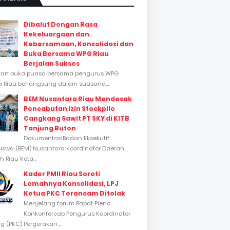
Dibalut Dengan Rasa
Kekeluargaan dan
Kebersamaan, Konsolidasi dan
Buka Bersama WPG Riau
Berjalan Sukses
tan buka puasa bersama pengurus WPG
si Riau berlangsung dalam suasana...
BEM Nusantara Riau Mendesak
Pencabutan Izin Stockpile
Cangkang Sawit PT SKY di KITB
Tanjung Buton
DokumentasiBadan Eksekutif
swa (BEM) Nusantara Koordinator Daerah
 Riau Kota...
Kader PMII Riau Soroti
Lemahnya Konsolidasi, LPJ
Ketua PKC Terancam Ditolak
Menjelang forum Rapat Pleno
Konkonfercab Pengurus Koordinator
 (PKC) Pergerakan...