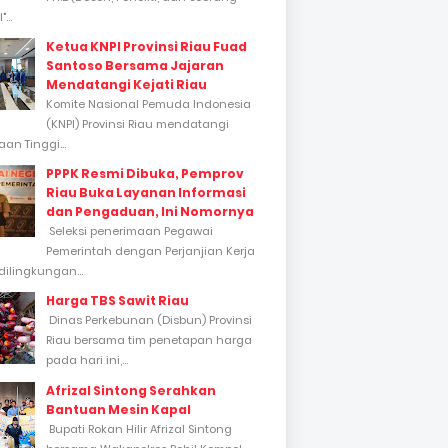
...
Ketua KNPI Provinsi Riau Fuad
Santoso Bersama Jajaran
Mendatangi Kejati Riau
Komite Nasional Pemuda Indonesia
(KNPI) Provinsi Riau mendatangi
an Tinggi...
PPPK Resmi Dibuka, Pemprov
Riau Buka Layanan Informasi
dan Pengaduan, Ini Nomornya
Seleksi penerimaan Pegawai
Pemerintah dengan Perjanjian Kerja
dilingkungan...
Harga TBS Sawit Riau
Dinas Perkebunan (Disbun) Provinsi
Riau bersama tim penetapan harga
pada hari ini,...
Afrizal Sintong Serahkan
Bantuan Mesin Kapal
Bupati Rokan Hilir Afrizal Sintong