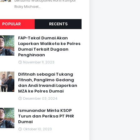
bersama Wakapolres Rohil Kompol
Ricky Michael...
POPULAR
RECENTS
FAP-Tekal Dumai Akan
Laporkan Walikota ke Polres
Dumai Terkait Dugaan
Penghinaan
November 11, 2023
Difitnah sebagai Tukang
Fitnah, Panglimo Gedang
dan Andi Irwandi Laporkan
MZA ke Polres Dumai
Desember 03, 2024
Ismunandar Minta KSOP
Turun dan Periksa PT PHR
Dumai
Oktober 10, 2023