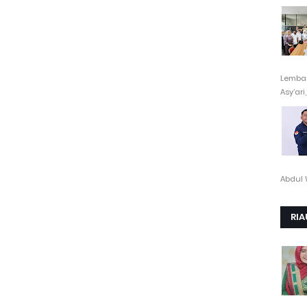
Lembag
Asy’ari,.
Abdul 
RIA