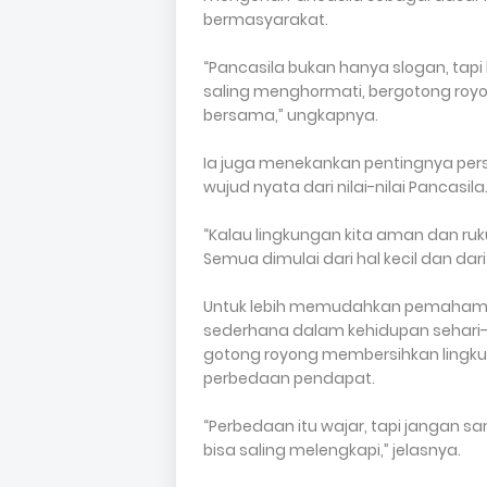
bermasyarakat.
“Pancasila bukan hanya slogan, tapi
saling menghormati, bergotong ro
bersama,” ungkapnya.
Ia juga menekankan pentingnya pe
wujud nyata dari nilai-nilai Pancasila
“Kalau lingkungan kita aman dan ruk
Semua dimulai dari hal kecil dan dar
Untuk lebih memudahkan pemahama
sederhana dalam kehidupan sehari-h
gotong royong membersihkan lingku
perbedaan pendapat.
“Perbedaan itu wajar, tapi jangan 
bisa saling melengkapi,” jelasnya.