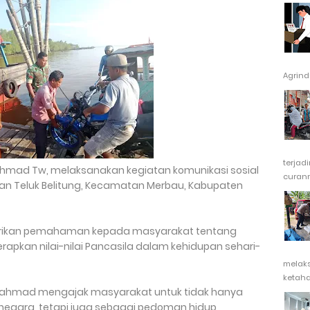
Agrindu
terjad
ahmad Tw, melaksanakan kegiatan komunikasi sosial
curanm
an Teluk Belitung, Kecamatan Merbau, Kabupaten
berikan pemahaman kepada masyarakat tentang
kan nilai-nilai Pancasila dalam kehidupan sehari-
melak
ketaha
 Rahmad mengajak masyarakat untuk tidak hanya
negara, tetapi juga sebagai pedoman hidup