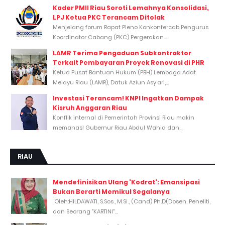
Kader PMII Riau Soroti Lemahnya Konsolidasi,
LPJ Ketua PKC Terancam Ditolak
Menjelang forum Rapat Pleno Konkonfercab Pengurus
Koordinator Cabang (PKC) Pergerakan...
LAMR Terima Pengaduan Subkontraktor
Terkait Pembayaran Proyek Renovasi di PHR
Ketua Pusat Bantuan Hukum (PBH) Lembaga Adat
Melayu Riau (LAMR), Datuk Aziun Asy’ari,...
Investasi Terancam! KNPI Ingatkan Dampak
Kisruh Anggaran Riau
Konflik internal di Pemerintah Provinsi Riau makin
memanas! Gubernur Riau Abdul Wahid dan...
RIAU
Mendefinisikan Ulang 'Kodrat': Emansipasi
Bukan Berarti Memikul Segalanya
Oleh:HILDAWATI, S.Sos., M.Si., (Cand) Ph.D(Dosen, Peneliti,
dan Seorang "KARTINI"...