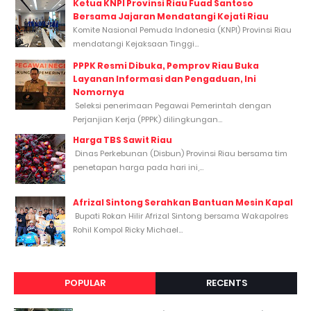
Ketua KNPI Provinsi Riau Fuad Santoso
Bersama Jajaran Mendatangi Kejati Riau
Komite Nasional Pemuda Indonesia (KNPI) Provinsi Riau
mendatangi Kejaksaan Tinggi...
PPPK Resmi Dibuka, Pemprov Riau Buka
Layanan Informasi dan Pengaduan, Ini
Nomornya
Seleksi penerimaan Pegawai Pemerintah dengan
Perjanjian Kerja (PPPK) dilingkungan...
Harga TBS Sawit Riau
Dinas Perkebunan (Disbun) Provinsi Riau bersama tim
penetapan harga pada hari ini,...
Afrizal Sintong Serahkan Bantuan Mesin Kapal
Bupati Rokan Hilir Afrizal Sintong bersama Wakapolres
Rohil Kompol Ricky Michael...
POPULAR
RECENTS