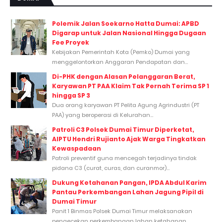
Polemik Jalan Soekarno Hatta Dumai: APBD
Digarap untuk Jalan Nasional Hingga Dugaan
Fee Proyek
Kebijakan Pemerintah Kota (Pemko) Dumai yang
menggelontorkan Anggaran Pendapatan dan...
Di-PHK dengan Alasan Pelanggaran Berat,
Karyawan PT PAA Klaim Tak Pernah Terima SP 1
hingga SP 3
Dua orang karyawan PT Pelita Agung Agrindustri (PT
PAA) yang beroperasi di Kelurahan...
Patroli C3 Polsek Dumai Timur Diperketat,
AIPTU Hendri Rujianto Ajak Warga Tingkatkan
Kewaspadaan
Patroli preventif guna mencegah terjadinya tindak
pidana C3 (curat, curas, dan curanmor)...
Dukung Ketahanan Pangan, IPDA Abdul Karim
Pantau Perkembangan Lahan Jagung Pipil di
Dumai Timur
Panit 1 Binmas Polsek Dumai Timur melaksanakan
pengecekan perkembangan lahan ketahanan...