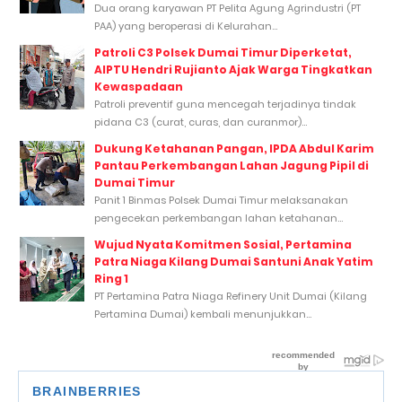
Dua orang karyawan PT Pelita Agung Agrindustri (PT
PAA) yang beroperasi di Kelurahan...
Patroli C3 Polsek Dumai Timur Diperketat,
AIPTU Hendri Rujianto Ajak Warga Tingkatkan
Kewaspadaan
Patroli preventif guna mencegah terjadinya tindak
pidana C3 (curat, curas, dan curanmor)...
Dukung Ketahanan Pangan, IPDA Abdul Karim
Pantau Perkembangan Lahan Jagung Pipil di
Dumai Timur
Panit 1 Binmas Polsek Dumai Timur melaksanakan
pengecekan perkembangan lahan ketahanan...
Wujud Nyata Komitmen Sosial, Pertamina
Patra Niaga Kilang Dumai Santuni Anak Yatim
Ring 1
PT Pertamina Patra Niaga Refinery Unit Dumai (Kilang
Pertamina Dumai) kembali menunjukkan...