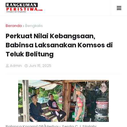
Beranda
Bengkalis
Perkuat Nilai Kebangsaan,
Babinsa Laksanakan Komsos di
Teluk Belitung
Admin
Juni 15, 2025
Babinsa Koramil 06/Merbau, Serda C.J. Silalahi,