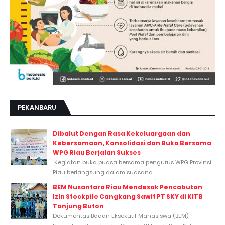
PEKANBARU
Dibalut Dengan Rasa Kekeluargaan dan
Kebersamaan, Konsolidasi dan Buka Bersama
WPG Riau Berjalan Sukses
Kegiatan buka puasa bersama pengurus WPG Provinsi
Riau berlangsung dalam suasana...
BEM Nusantara Riau Mendesak Pencabutan
Izin Stockpile Cangkang Sawit PT SKY di KITB
Tanjung Buton
DokumentasiBadan Eksekutif Mahasiswa (BEM)