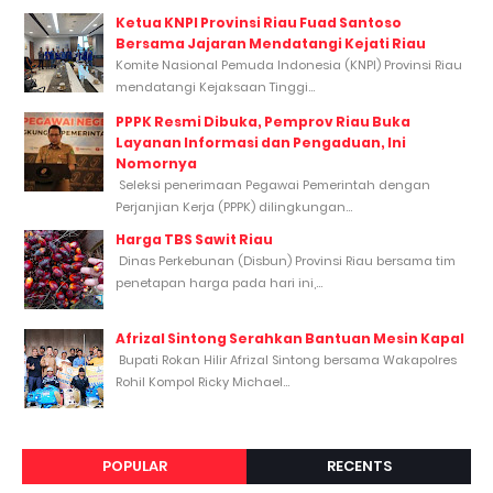
Ketua KNPI Provinsi Riau Fuad Santoso
Bersama Jajaran Mendatangi Kejati Riau
Komite Nasional Pemuda Indonesia (KNPI) Provinsi Riau
mendatangi Kejaksaan Tinggi...
PPPK Resmi Dibuka, Pemprov Riau Buka
Layanan Informasi dan Pengaduan, Ini
Nomornya
Seleksi penerimaan Pegawai Pemerintah dengan
Perjanjian Kerja (PPPK) dilingkungan...
Harga TBS Sawit Riau
Dinas Perkebunan (Disbun) Provinsi Riau bersama tim
penetapan harga pada hari ini,...
Afrizal Sintong Serahkan Bantuan Mesin Kapal
Bupati Rokan Hilir Afrizal Sintong bersama Wakapolres
Rohil Kompol Ricky Michael...
POPULAR
RECENTS