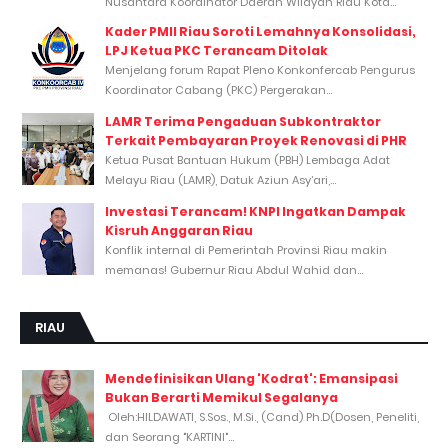
Nusantara Koordinator Daerah Wilayah Riau Kota...
Kader PMII Riau Soroti Lemahnya Konsolidasi,
LPJ Ketua PKC Terancam Ditolak
Menjelang forum Rapat Pleno Konkonfercab Pengurus
Koordinator Cabang (PKC) Pergerakan...
LAMR Terima Pengaduan Subkontraktor
Terkait Pembayaran Proyek Renovasi di PHR
Ketua Pusat Bantuan Hukum (PBH) Lembaga Adat
Melayu Riau (LAMR), Datuk Aziun Asy’ari,...
Investasi Terancam! KNPI Ingatkan Dampak
Kisruh Anggaran Riau
Konflik internal di Pemerintah Provinsi Riau makin
memanas! Gubernur Riau Abdul Wahid dan...
RIAU
Mendefinisikan Ulang 'Kodrat': Emansipasi
Bukan Berarti Memikul Segalanya
Oleh:HILDAWATI, S.Sos., M.Si., (Cand) Ph.D(Dosen, Peneliti,
dan Seorang "KARTINI"...