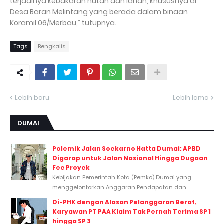
terjadinya kebakaran hutan dan lahan, khususnya di
Desa Baran Melintang yang berada dalam binaan
Koramil 06/Merbau,” tutupnya.
Tags
Bengkalis
Lebih baru
Lebih lama
DUMAI
Polemik Jalan Soekarno Hatta Dumai: APBD
Digarap untuk Jalan Nasional Hingga Dugaan
Fee Proyek
Kebijakan Pemerintah Kota (Pemko) Dumai yang
menggelontorkan Anggaran Pendapatan dan...
Di-PHK dengan Alasan Pelanggaran Berat,
Karyawan PT PAA Klaim Tak Pernah Terima SP 1
hingga SP 3