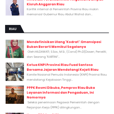
Kisruh Anggaran Riau
Konflik internal di Pemerintah Provinsi Riau makin
memanas! Gubernur Riau Abdul Wahid dan...
RIAU
Mendefinisikan Ulang 'Kodrat': Emansipasi
Bukan Berarti Memikul Segalanya
Oleh:HILDAWATI, S.Sos., M.Si., (Cand) Ph.D(Dosen, Peneliti,
dan Seorang "KARTINI"...
Ketua KNPI Provinsi Riau Fuad Santoso
Bersama Jajaran Mendatangi Kejati Riau
Komite Nasional Pemuda Indonesia (KNPI) Provinsi Riau
mendatangi Kejaksaan Tinggi...
PPPK Resmi Dibuka, Pemprov Riau Buka
Layanan Informasi dan Pengaduan, Ini
Nomornya
Seleksi penerimaan Pegawai Pemerintah dengan
Perjanjian Kerja (PPPK) dilingkungan...