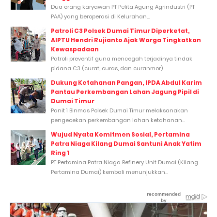
Dua orang karyawan PT Pelita Agung Agrindustri (PT
PAA) yang beroperasi di Kelurahan...
Patroli C3 Polsek Dumai Timur Diperketat,
AIPTU Hendri Rujianto Ajak Warga Tingkatkan
Kewaspadaan
Patroli preventif guna mencegah terjadinya tindak
pidana C3 (curat, curas, dan curanmor)...
Dukung Ketahanan Pangan, IPDA Abdul Karim
Pantau Perkembangan Lahan Jagung Pipil di
Dumai Timur
Panit 1 Binmas Polsek Dumai Timur melaksanakan
pengecekan perkembangan lahan ketahanan...
Wujud Nyata Komitmen Sosial, Pertamina
Patra Niaga Kilang Dumai Santuni Anak Yatim
Ring 1
PT Pertamina Patra Niaga Refinery Unit Dumai (Kilang
Pertamina Dumai) kembali menunjukkan...