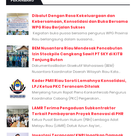
PEKANBARU
Dibalut Dengan Rasa Kekeluargaan dan
Kebersamaan, Konsolidasi dan Buka Bersama
WPG Riau Berjalan Sukses
Kegiatan buka puasa bersama pengurus WPG Provinsi
Riau berlangsung dalam suasana...
BEM Nusantara Riau Mendesak Pencabutan
Izin Stockpile Cangkang Sawit PT SKY di KITB
Tanjung Buton
DokumentasiBadan Eksekutif Mahasiswa (BEM)
Nusantara Koordinator Daerah Wilayah Riau Kota...
Kader PMII Riau Soroti Lemahnya Konsolidasi,
LPJ Ketua PKC Terancam Ditolak
Menjelang forum Rapat Pleno Konkonfercab Pengurus
Koordinator Cabang (PKC) Pergerakan...
LAMR Terima Pengaduan Subkontraktor
Terkait Pembayaran Proyek Renovasi di PHR
Ketua Pusat Bantuan Hukum (PBH) Lembaga Adat
Melayu Riau (LAMR), Datuk Aziun Asy’ari,...
Investasi Terancam! KNPI Ingatkan Dampak