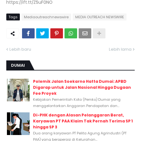
https://ift.tt/Z5uF0NO
Tags
Mediaoutreachnewswire
MEDIA OUTREACH NEWSWIRE
Lebih baru
Lebih lama
DUMAI
Polemik Jalan Soekarno Hatta Dumai: APBD
Digarap untuk Jalan Nasional Hingga Dugaan
Fee Proyek
Kebijakan Pemerintah Kota (Pemko) Dumai yang
menggelontorkan Anggaran Pendapatan dan...
Di-PHK dengan Alasan Pelanggaran Berat,
Karyawan PT PAA Klaim Tak Pernah Terima SP 1
hingga SP 3
Dua orang karyawan PT Pelita Agung Agrindustri (PT
PAA) yang beroperasi di Kelurahan...