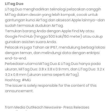
LiTag Duo
LiTag Duo menghadirkan teknologi pelacakan canggih
MiTag dalam desain yang lebih kompak, cocok untuk
gantungan kunci AirTag dan aksesori Apple lainnya—dan
sudah termasuk dudukan AirTag.
Temukan barang Anda dengan Apple Find My atau
Google Find Hub (hingga 500 kaki/150 meter) atau cukup
gunakan asisten suara Anda.
Pelacak ini juga Tahan air IP67, mendukung berbagi lokasi
dengan teman, dan melindungi data dengan enkripsi
end-to-end.
Perbedaan utama MiTag Duo & LiTag Duo hanya pada
ukuran, MiTag Duo: 3.8 x 3.8 x 0.9 mm, dan LiTag Duo: 3.2 x
3.2 x 0.8 mm (ukuran sama seperti AirTag).
Hashtag: #MiLi
The issuer is solely responsible for the content of this
announcement.
from Media OutReach Newswire- Press Releases