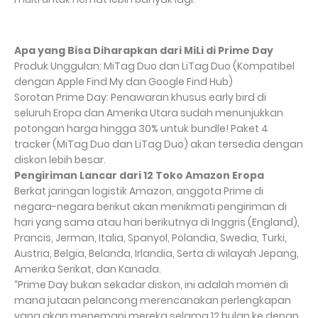
Apa yang Bisa Diharapkan dari MiLi di Prime Day
Produk Unggulan: MiTag Duo dan LiTag Duo (Kompatibel
dengan Apple Find My dan Google Find Hub)
Sorotan Prime Day: Penawaran khusus early bird di
seluruh Eropa dan Amerika Utara sudah menunjukkan
potongan harga hingga 30% untuk bundle! Paket 4
tracker (MiTag Duo dan LiTag Duo) akan tersedia dengan
diskon lebih besar.
Pengiriman Lancar dari 12 Toko Amazon Eropa
Berkat jaringan logistik Amazon, anggota Prime di
negara-negara berikut akan menikmati pengiriman di
hari yang sama atau hari berikutnya di Inggris (England),
Prancis, Jerman, Italia, Spanyol, Polandia, Swedia, Turki,
Austria, Belgia, Belanda, Irlandia, Serta di wilayah Jepang,
Amerika Serikat, dan Kanada.
“Prime Day bukan sekadar diskon, ini adalah momen di
mana jutaan pelancong merencanakan perlengkapan
yang akan menemani mereka selama 12 bulan ke depan.