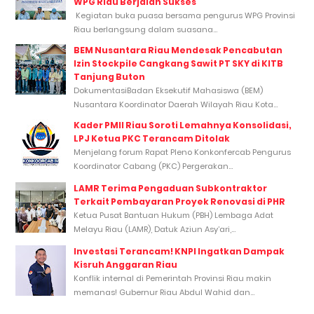
WPG Riau Berjalan Sukses
Kegiatan buka puasa bersama pengurus WPG Provinsi
Riau berlangsung dalam suasana...
BEM Nusantara Riau Mendesak Pencabutan
Izin Stockpile Cangkang Sawit PT SKY di KITB
Tanjung Buton
DokumentasiBadan Eksekutif Mahasiswa (BEM)
Nusantara Koordinator Daerah Wilayah Riau Kota...
Kader PMII Riau Soroti Lemahnya Konsolidasi,
LPJ Ketua PKC Terancam Ditolak
Menjelang forum Rapat Pleno Konkonfercab Pengurus
Koordinator Cabang (PKC) Pergerakan...
LAMR Terima Pengaduan Subkontraktor
Terkait Pembayaran Proyek Renovasi di PHR
Ketua Pusat Bantuan Hukum (PBH) Lembaga Adat
Melayu Riau (LAMR), Datuk Aziun Asy’ari,...
Investasi Terancam! KNPI Ingatkan Dampak
Kisruh Anggaran Riau
Konflik internal di Pemerintah Provinsi Riau makin
memanas! Gubernur Riau Abdul Wahid dan...