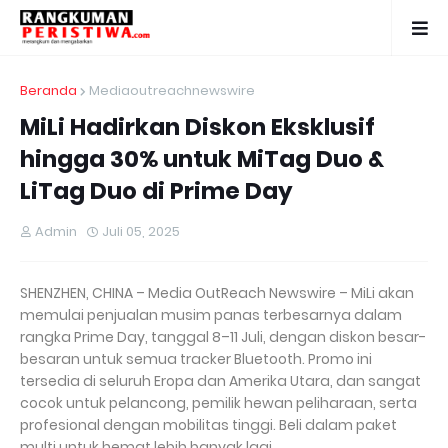
Beranda
Mediaoutreachnewswire
MiLi Hadirkan Diskon Eksklusif
hingga 30% untuk MiTag Duo &
LiTag Duo di Prime Day
Admin
Juli 05, 2025
SHENZHEN, CHINA – Media OutReach Newswire – MiLi akan
memulai penjualan musim panas terbesarnya dalam
rangka Prime Day, tanggal 8–11 Juli, dengan diskon besar-
besaran untuk semua tracker Bluetooth. Promo ini
tersedia di seluruh Eropa dan Amerika Utara, dan sangat
cocok untuk pelancong, pemilik hewan peliharaan, serta
profesional dengan mobilitas tinggi. Beli dalam paket
multi untuk hemat lebih banyak lagi.