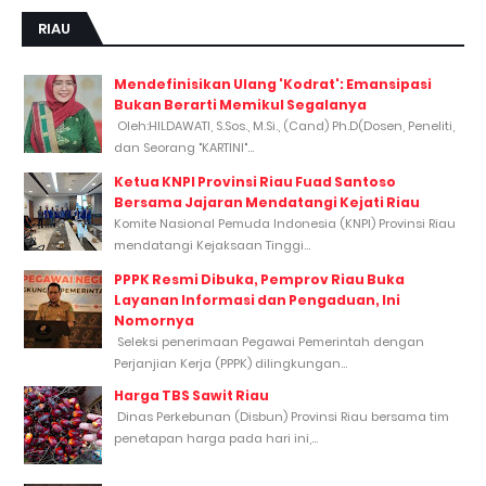
RIAU
Mendefinisikan Ulang 'Kodrat': Emansipasi
Bukan Berarti Memikul Segalanya
Oleh:HILDAWATI, S.Sos., M.Si., (Cand) Ph.D(Dosen, Peneliti,
dan Seorang "KARTINI"...
Ketua KNPI Provinsi Riau Fuad Santoso
Bersama Jajaran Mendatangi Kejati Riau
Komite Nasional Pemuda Indonesia (KNPI) Provinsi Riau
mendatangi Kejaksaan Tinggi...
PPPK Resmi Dibuka, Pemprov Riau Buka
Layanan Informasi dan Pengaduan, Ini
Nomornya
Seleksi penerimaan Pegawai Pemerintah dengan
Perjanjian Kerja (PPPK) dilingkungan...
Harga TBS Sawit Riau
Dinas Perkebunan (Disbun) Provinsi Riau bersama tim
penetapan harga pada hari ini,...