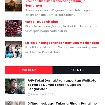
Layanan Informasi dan Pengaduan, Ini
Nomornya
Seleksi penerimaan Pegawai Pemerintah dengan
Perjanjian Kerja (PPPK) dilingkungan...
Harga TBS Sawit Riau
Dinas Perkebunan (Disbun) Provinsi Riau bersama tim
penetapan harga pada hari ini,...
Afrizal Sintong Serahkan Bantuan Mesin Kapal
Bupati Rokan Hilir Afrizal Sintong bersama Wakapolres
Rohil Kompol Ricky Michael...
POPULAR
RECENTS
FAP-Tekal Dumai Akan Laporkan Walikota
ke Polres Dumai Terkait Dugaan
Penghinaan
November 11, 2023
Difitnah sebagai Tukang Fitnah, Panglimo