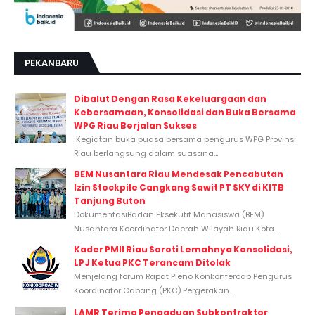
PEKANBARU
Dibalut Dengan Rasa Kekeluargaan dan
Kebersamaan, Konsolidasi dan Buka Bersama
WPG Riau Berjalan Sukses
Kegiatan buka puasa bersama pengurus WPG Provinsi
Riau berlangsung dalam suasana...
BEM Nusantara Riau Mendesak Pencabutan
Izin Stockpile Cangkang Sawit PT SKY di KITB
Tanjung Buton
DokumentasiBadan Eksekutif Mahasiswa (BEM)
Nusantara Koordinator Daerah Wilayah Riau Kota...
Kader PMII Riau Soroti Lemahnya Konsolidasi,
LPJ Ketua PKC Terancam Ditolak
Menjelang forum Rapat Pleno Konkonfercab Pengurus
Koordinator Cabang (PKC) Pergerakan...
LAMR Terima Pengaduan Subkontraktor