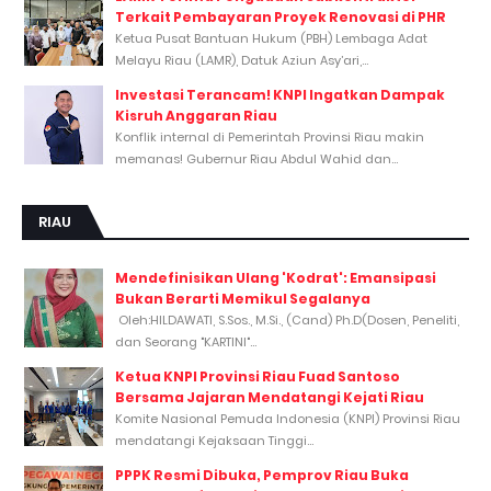
Terkait Pembayaran Proyek Renovasi di PHR
Ketua Pusat Bantuan Hukum (PBH) Lembaga Adat
Melayu Riau (LAMR), Datuk Aziun Asy’ari,...
Investasi Terancam! KNPI Ingatkan Dampak
Kisruh Anggaran Riau
Konflik internal di Pemerintah Provinsi Riau makin
memanas! Gubernur Riau Abdul Wahid dan...
RIAU
Mendefinisikan Ulang 'Kodrat': Emansipasi
Bukan Berarti Memikul Segalanya
Oleh:HILDAWATI, S.Sos., M.Si., (Cand) Ph.D(Dosen, Peneliti,
dan Seorang "KARTINI"...
Ketua KNPI Provinsi Riau Fuad Santoso
Bersama Jajaran Mendatangi Kejati Riau
Komite Nasional Pemuda Indonesia (KNPI) Provinsi Riau
mendatangi Kejaksaan Tinggi...
PPPK Resmi Dibuka, Pemprov Riau Buka