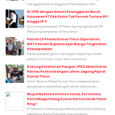
menggelontorkan Anggaran Pendapatan dan...
Di-PHK dengan Alasan Pelanggaran Berat,
Karyawan PT PAA Klaim Tak Pernah Terima SP 1
hingga SP 3
Dua orang karyawan PT Pelita Agung Agrindustri (PT
PAA) yang beroperasi di Kelurahan...
Patroli C3 Polsek Dumai Timur Diperketat,
AIPTU Hendri Rujianto Ajak Warga Tingkatkan
Kewaspadaan
Patroli preventif guna mencegah terjadinya tindak
pidana C3 (curat, curas, dan curanmor)...
Dukung Ketahanan Pangan, IPDA Abdul Karim
Pantau Perkembangan Lahan Jagung Pipil di
Dumai Timur
Panit 1 Binmas Polsek Dumai Timur melaksanakan
pengecekan perkembangan lahan ketahanan...
Wujud Nyata Komitmen Sosial, Pertamina
Patra Niaga Kilang Dumai Santuni Anak Yatim
Ring 1
PT Pertamina Patra Niaga Refinery Unit Dumai (Kilang
Pertamina Dumai) kembali menunjukkan...