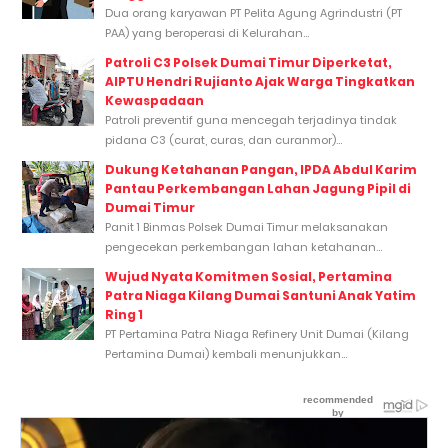
Dua orang karyawan PT Pelita Agung Agrindustri (PT
PAA) yang beroperasi di Kelurahan...
Patroli C3 Polsek Dumai Timur Diperketat,
AIPTU Hendri Rujianto Ajak Warga Tingkatkan
Kewaspadaan
Patroli preventif guna mencegah terjadinya tindak
pidana C3 (curat, curas, dan curanmor)...
Dukung Ketahanan Pangan, IPDA Abdul Karim
Pantau Perkembangan Lahan Jagung Pipil di
Dumai Timur
Panit 1 Binmas Polsek Dumai Timur melaksanakan
pengecekan perkembangan lahan ketahanan...
Wujud Nyata Komitmen Sosial, Pertamina
Patra Niaga Kilang Dumai Santuni Anak Yatim
Ring 1
PT Pertamina Patra Niaga Refinery Unit Dumai (Kilang
Pertamina Dumai) kembali menunjukkan...