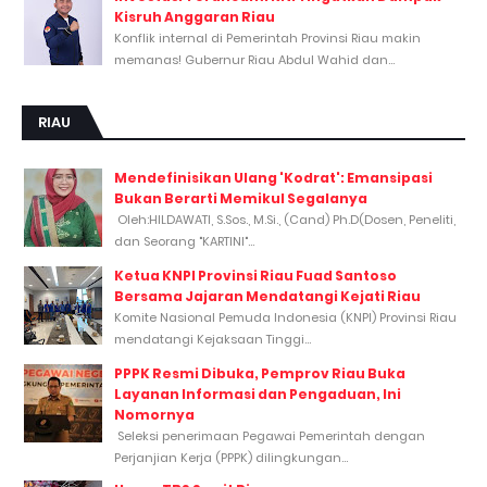
Kisruh Anggaran Riau
Konflik internal di Pemerintah Provinsi Riau makin
memanas! Gubernur Riau Abdul Wahid dan...
RIAU
Mendefinisikan Ulang 'Kodrat': Emansipasi
Bukan Berarti Memikul Segalanya
Oleh:HILDAWATI, S.Sos., M.Si., (Cand) Ph.D(Dosen, Peneliti,
dan Seorang "KARTINI"...
Ketua KNPI Provinsi Riau Fuad Santoso
Bersama Jajaran Mendatangi Kejati Riau
Komite Nasional Pemuda Indonesia (KNPI) Provinsi Riau
mendatangi Kejaksaan Tinggi...
PPPK Resmi Dibuka, Pemprov Riau Buka
Layanan Informasi dan Pengaduan, Ini
Nomornya
Seleksi penerimaan Pegawai Pemerintah dengan
Perjanjian Kerja (PPPK) dilingkungan...