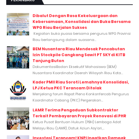
Dibalut Dengan Rasa Kekeluargaan dan
Kebersamaan, Konsolidasi dan Buka Bersama
WPG Riau Berjalan Sukses
Kegiatan buka puasa bersama pengurus WPG Provinsi
Riau berlangsung dalam suasana...
BEM Nusantara Riau Mendesak Pencabutan
Izin Stockpile Cangkang Sawit PT SKY di KITB
Tanjung Buton
DokumentasiBadan Eksekutif Mahasiswa (BEM)
Nusantara Koordinator Daerah Wilayah Riau Kota...
Kader PMII Riau Soroti Lemahnya Konsolidasi,
LPJ Ketua PKC Terancam Ditolak
Menjelang forum Rapat Pleno Konkonfercab Pengurus
Koordinator Cabang (PKC) Pergerakan...
LAMR Terima Pengaduan Subkontraktor
Terkait Pembayaran Proyek Renovasi di PHR
Ketua Pusat Bantuan Hukum (PBH) Lembaga Adat
Melayu Riau (LAMR), Datuk Aziun Asy’ari,...
Investasi Terancam! KNPI Ingatkan Dampak