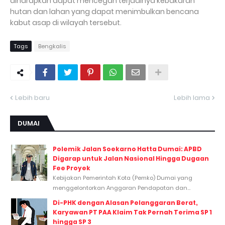
diharapkan dapat mencegah terjadinya kebakaran
hutan dan lahan yang dapat menimbulkan bencana
kabut asap di wilayah tersebut.
Tags
Bengkalis
Lebih baru
Lebih lama
DUMAI
Polemik Jalan Soekarno Hatta Dumai: APBD
Digarap untuk Jalan Nasional Hingga Dugaan
Fee Proyek
Kebijakan Pemerintah Kota (Pemko) Dumai yang
menggelontorkan Anggaran Pendapatan dan...
Di-PHK dengan Alasan Pelanggaran Berat,
Karyawan PT PAA Klaim Tak Pernah Terima SP 1
hingga SP 3