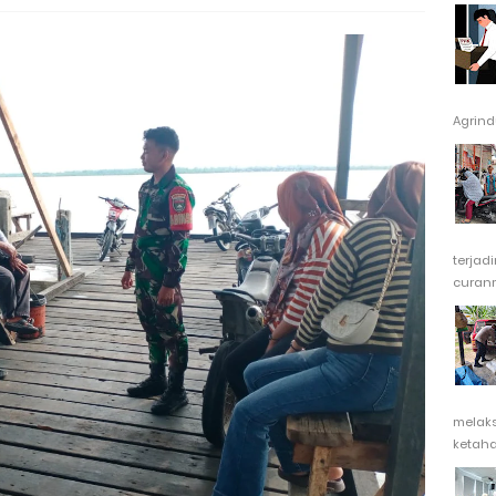
Agrindu
terjad
curanm
melak
ketaha