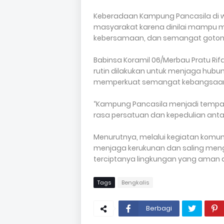
Keberadaan Kampung Pancasila di w
masyarakat karena dinilai mampu m
kebersamaan, dan semangat goton
Babinsa Koramil 06/Merbau Pratu Ri
rutin dilakukan untuk menjaga hubu
memperkuat semangat kebangsaan 
“Kampung Pancasila menjadi tempa
rasa persatuan dan kepedulian antar
Menurutnya, melalui kegiatan komuni
menjaga kerukunan dan saling meng
terciptanya lingkungan yang aman
Tags
Bengkalis
Berbagi