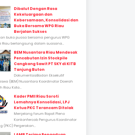
Dibalut Dengan Rasa
Kekeluargaan dan
Kebersamaan, Konsolidasi dan
Buka Bersama WPG Riau
Berjalan Sukses
tan buka puasa bersama pengurus WPG
si Riau berlangsung dalam suasana...
BEM Nusantara Riau Mendesak
Pencabutan Izin Stockpile
Cangkang Sawit PT SKY di KITB
Tanjung Buton
DokumentasiBadan Eksekutif
swa (BEM) Nusantara Koordinator Daerah
 Riau Kota...
Kader PMII Riau Soroti
Lemahnya Konsolidasi, LPJ
Ketua PKC Terancam Ditolak
Menjelang forum Rapat Pleno
Konkonfercab Pengurus Koordinator
 (PKC) Pergerakan...
LAMR Terima Pengaduan