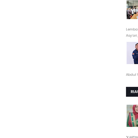
Lembag
Asy’ari,.
Abdul 
RIA
"KARTINI"