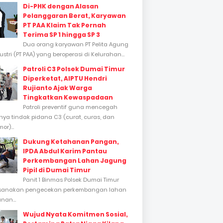
Di-PHK dengan Alasan
Pelanggaran Berat, Karyawan
PT PAA Klaim Tak Pernah
Terima SP 1 hingga SP 3
Dua orang karyawan PT Pelita Agung
stri (PT PAA) yang beroperasi di Kelurahan...
Patroli C3 Polsek Dumai Timur
Diperketat, AIPTU Hendri
Rujianto Ajak Warga
Tingkatkan Kewaspadaan
Patroli preventif guna mencegah
inya tindak pidana C3 (curat, curas, dan
or)...
Dukung Ketahanan Pangan,
IPDA Abdul Karim Pantau
Perkembangan Lahan Jagung
Pipil di Dumai Timur
Panit 1 Binmas Polsek Dumai Timur
sanakan pengecekan perkembangan lahan
nan...
Wujud Nyata Komitmen Sosial,