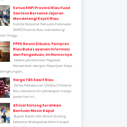
Ketua KNPI Provinsi Riau Fuad
Santoso Bersama Jajaran
Mendatangi Kejati Riau
Komite Nasional Pemuda Indonesia
(KNPI) Provinsi Riau mendatangi
an Tinggi...
PPPK Resmi Dibuka, Pemprov
Riau Buka Layanan Informasi
dan Pengaduan, Ini Nomornya
Seleksi penerimaan Pegawai
Pemerintah dengan Perjanjian Kerja
dilingkungan...
Harga TBS Sawit Riau
Dinas Perkebunan (Disbun) Provinsi
Riau bersama tim penetapan harga
pada hari ini,...
Afrizal Sintong Serahkan
Bantuan Mesin Kapal
Bupati Rokan Hilir Afrizal Sintong
bersama Wakapolres Rohil Kompol