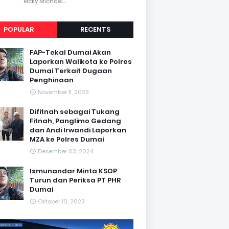
Ricky Michael...
POPULAR
RECENTS
FAP-Tekal Dumai Akan
Laporkan Walikota ke Polres
Dumai Terkait Dugaan
Penghinaan
November 11, 2023
Difitnah sebagai Tukang
Fitnah, Panglimo Gedang
dan Andi Irwandi Laporkan
MZA ke Polres Dumai
Desember 03, 2024
Ismunandar Minta KSOP
Turun dan Periksa PT PHR
Dumai
Oktober 10, 2023