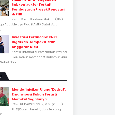
Subkontraktor Terkait
Pembayaran Proyek Renovasi
di PHR
Ketua Pusat Bantuan Hukum (PBH)
a Adat Melayu Riau (LAMR), Datuk Aziun
..
Investasi Terancam! KNPI
Ingatkan Dampak Kisruh
Anggaran Riau
Konflik internal di Pemerintah Provinsi
Riau makin memanas! Gubernur Riau
Wahid dan...
U
Mendefinisikan Ulang 'Kodrat':
Emansipasi Bukan Berarti
Memikul Segalanya
Oleh:HILDAWATI, S.Sos., M.Si., (Cand)
Ph.D(Dosen, Peneliti, dan Seorang
...