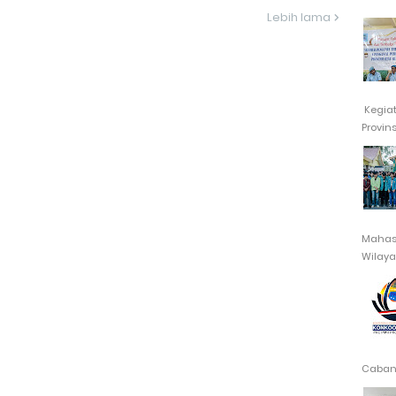
Lebih lama
Kegia
Provin
Mahasi
Wilayah
Cabang