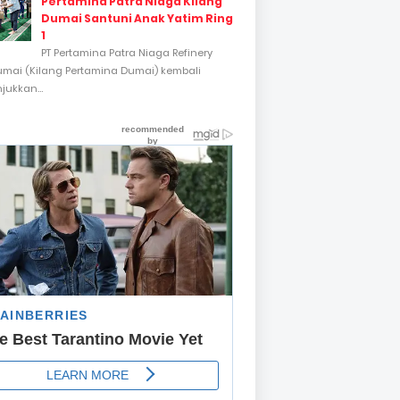
Pertamina Patra Niaga Kilang
Dumai Santuni Anak Yatim Ring
1
PT Pertamina Patra Niaga Refinery
umai (Kilang Pertamina Dumai) kembali
ukkan...