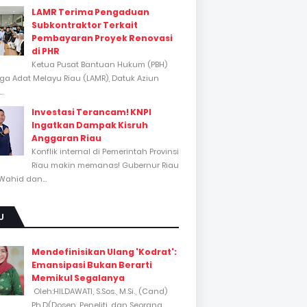
LAMR Terima Pengaduan
Subkontraktor Terkait
Pembayaran Proyek Renovasi
di PHR
Ketua Pusat Bantuan Hukum (PBH)
a Adat Melayu Riau (LAMR), Datuk Aziun
..
Investasi Terancam! KNPI
Ingatkan Dampak Kisruh
Anggaran Riau
Konflik internal di Pemerintah Provinsi
Riau makin memanas! Gubernur Riau
Wahid dan...
U
Mendefinisikan Ulang 'Kodrat':
Emansipasi Bukan Berarti
Memikul Segalanya
Oleh:HILDAWATI, S.Sos., M.Si., (Cand)
Ph.D(Dosen, Peneliti, dan Seorang