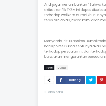
Andi juga menambahkan " Bahwa kam
akibat konflik TKBM ini dapat disele
terhadap walikota dumai khususnya da
terus di biarkan, maka kami akan mel
Menyambut itu Kapolres Dumai mela
Kami polres Dumai tentunya akan be
terhadap persoalan ini, dan terhad
baru, akan mengarahkan persoalan ini
Tags
Dumai
Berbagi
Lebih baru