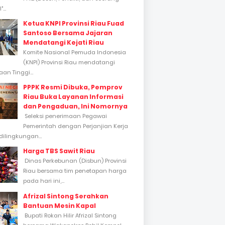
...
Ketua KNPI Provinsi Riau Fuad
Santoso Bersama Jajaran
Mendatangi Kejati Riau
Komite Nasional Pemuda Indonesia
(KNPI) Provinsi Riau mendatangi
an Tinggi...
PPPK Resmi Dibuka, Pemprov
Riau Buka Layanan Informasi
dan Pengaduan, Ini Nomornya
Seleksi penerimaan Pegawai
Pemerintah dengan Perjanjian Kerja
dilingkungan...
Harga TBS Sawit Riau
Dinas Perkebunan (Disbun) Provinsi
Riau bersama tim penetapan harga
pada hari ini,...
Afrizal Sintong Serahkan
Bantuan Mesin Kapal
Bupati Rokan Hilir Afrizal Sintong