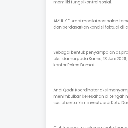
memiliki fungsi kontrol sosial.
AMUUK Dumai menilai persoalan terseb
dan berdasarkan kondisi faktual di
Sebagai bentuk penyampaian aspira
aksi damai pada Kamis, 18 Juni 2026, 
kantor Polres Dumai.
Andi Qadri Koordinator aksi menyamp
menimbulkan keresahan di tengah 
sosial serta iklim investasi di Kota D
Oleh karena itu, seluruh pihak di