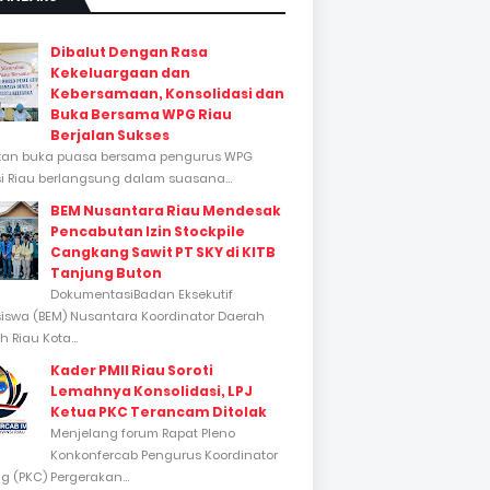
Dibalut Dengan Rasa
Kekeluargaan dan
Kebersamaan, Konsolidasi dan
Buka Bersama WPG Riau
Berjalan Sukses
tan buka puasa bersama pengurus WPG
si Riau berlangsung dalam suasana...
BEM Nusantara Riau Mendesak
Pencabutan Izin Stockpile
Cangkang Sawit PT SKY di KITB
Tanjung Buton
DokumentasiBadan Eksekutif
swa (BEM) Nusantara Koordinator Daerah
 Riau Kota...
Kader PMII Riau Soroti
Lemahnya Konsolidasi, LPJ
Ketua PKC Terancam Ditolak
Menjelang forum Rapat Pleno
Konkonfercab Pengurus Koordinator
 (PKC) Pergerakan...