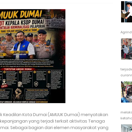
Agrindu
terjad
curanm
melak
uk Keadilan Kota Dumai (AMUUK Dumai) menyatakan
ketaha
rkepanjangan yang terjadi terkait aktivitas Tenaga
Dumai. Sebagai bagian dari elemen masyarakat yang