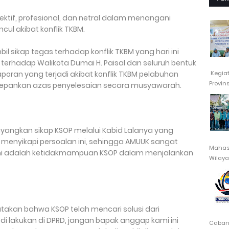
jektif, profesional, dan netral dalam menangani
ul akibat konflik TKBM.
 sikap tegas terhadap konflik TKBM yang hari ini
terhadap Walikota Dumai H. Paisal dan seluruh bentuk
Kegia
aporan yang terjadi akibat konflik TKBM pelabuhan
Provin
edepankan azas penyelesaian secara musyawarah.
ayangkan sikap KSOP melalui Kabid Lalanya yang
 menyikapi persoalan ini, sehingga AMUUK sangat
Mahasi
ini adalah ketidakmampuan KSOP dalam menjalankan
Wilayah
akan bahwa KSOP telah mencari solusi dari
 di lakukan di DPRD, jangan bapak anggap kami ini
Cabang