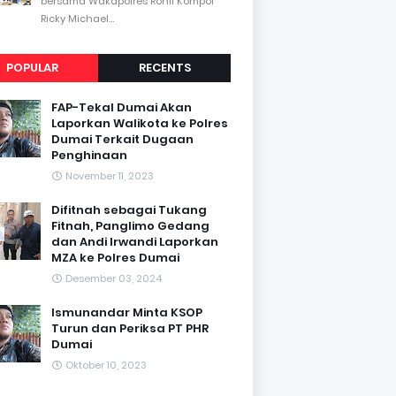
bersama Wakapolres Rohil Kompol
Ricky Michael...
POPULAR
RECENTS
FAP-Tekal Dumai Akan
Laporkan Walikota ke Polres
Dumai Terkait Dugaan
Penghinaan
November 11, 2023
Difitnah sebagai Tukang
Fitnah, Panglimo Gedang
dan Andi Irwandi Laporkan
MZA ke Polres Dumai
Desember 03, 2024
Ismunandar Minta KSOP
Turun dan Periksa PT PHR
Dumai
Oktober 10, 2023