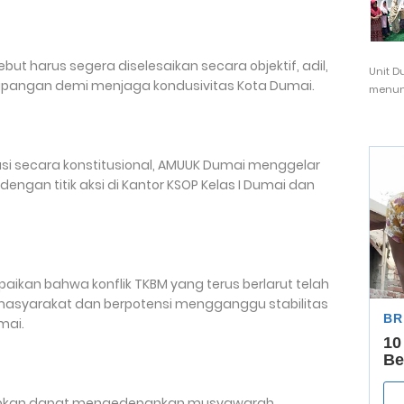
ut harus segera diselesaikan secara objektif, adil,
Unit D
 lapangan demi menjaga kondusivitas Kota Dumai.
menunj
si secara konstitusional, AMUUK Dumai menggelar
dengan titik aksi di Kantor KSOP Kelas I Dumai dan
aikan bahwa konflik TKBM yang terus berlarut telah
masyarakat dan berpotensi mengganggu stabilitas
umai.
harapkan dapat mengedepankan musyawarah,