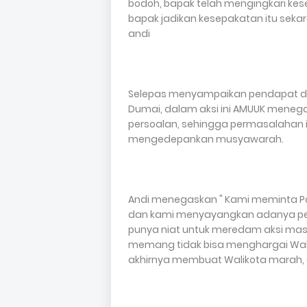
bodoh, bapak telah mengingkari kese
bapak jadikan kesepakatan itu sek
andi
Selepas menyampaikan pendapat di 
Dumai, dalam aksi ini AMUUK menega
persoalan, sehingga permasalahan in
mengedepankan musyawarah.
Andi menegaskan " Kami meminta Polr
dan kami menyayangkan adanya pe
punya niat untuk meredam aksi masa p
memang tidak bisa menghargai Wal
akhirnya membuat Walikota marah, d