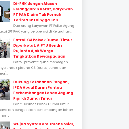
Di-PHK dengan Alasan
Pelanggaran Berat, Karyawan
PT PAA Klaim Tak Pernah
Terima SP 1 hingga SP 3
Dua orang karyawan PT Pelita Agung
stri (PT PAA) yang beroperasi di Kelurahan...
Patroli C3 Polsek Dumai Timur
Diperketat, AIPTU Hendri
Rujianto Ajak Warga
Tingkatkan Kewaspadaan
Patroli preventif guna mencegah
inya tindak pidana C3 (curat, curas, dan
or)...
Dukung Ketahanan Pangan,
IPDA Abdul Karim Pantau
Perkembangan Lahan Jagung
Pipil di Dumai Timur
Panit 1 Binmas Polsek Dumai Timur
sanakan pengecekan perkembangan lahan
nan...
Wujud Nyata Komitmen Sosial,