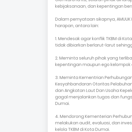
kebijaksanaan, dan kepentingan be
Dalam pernyataan sikapnya, AMUUK
harapan, antara lain:
1. Mendesak agar konflik TKBM di Ko
tidak dibiarkan berlarut-larut sehing
2. Meminta seluruh pihak yang terl
kepentingan maupun ego kelompok 
3. Meminta Kementrian Perhubungan
Kesyahbandaran Otoritas Pelabuhan (
dan Angkatan Laut Dan Usaha Kepel
gagal menjalankan tugas dan fungs
Dumai.
4. Mendorong Kementerian Perhubung
melakukan audit, evaluasi, dan inve
kelola TKBM di Kota Dumai.