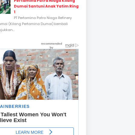
Pertamina Patra Niaga Kilang
Dumai Santuni Anak Yatim Ring
1
PT Pertamina Patra Niaga Refinery
umai (Kilang Pertamina Dumai) kembali
ukkan...