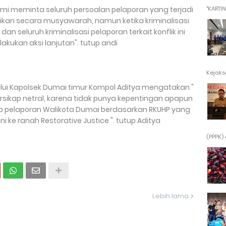
"KARTINI"
i meminta seluruh persoalan pelaporan yang terjadi
saikan secara musyawarah, namun ketika kriminalisasi
n seluruh kriminalisasi pelaporan terkait konflik ini
akukan aksi lanjutan". tutup andi
Kejaksa
lui Kapolsek Dumai timur Kompol Aditya mengatakan "
rsikap netral, karena tidak punya kepentingan apapun
ap pelaporan Walikota Dumai berdasarkan RKUHP yang
 ke ranah Restorative Justice ". tutup Aditya
(PPPK) 
Lebih lama