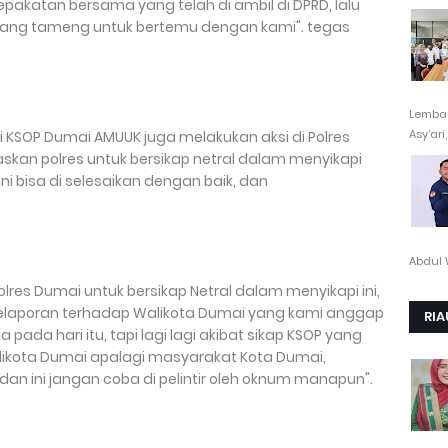
pakatan bersama yang telah di ambil di DPRD, lalu
arang tameng untuk bertemu dengan kami". tegas
Lembag
Asy’ari,.
KSOP Dumai AMUUK juga melakukan aksi di Polres
skan polres untuk bersikap netral dalam menyikapi
i bisa di selesaikan dengan baik, dan
Abdul 
es Dumai untuk bersikap Netral dalam menyikapi ini,
laporan terhadap Walikota Dumai yang kami anggap
RIA
ada hari itu, tapi lagi lagi akibat sikap KSOP yang
ikota Dumai apalagi masyarakat Kota Dumai,
an ini jangan coba di pelintir oleh oknum manapun".