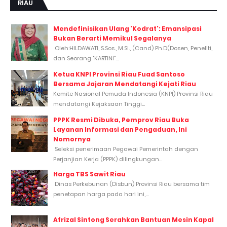
RIAU
Mendefinisikan Ulang 'Kodrat': Emansipasi
Bukan Berarti Memikul Segalanya
Oleh:HILDAWATI, S.Sos., M.Si., (Cand) Ph.D(Dosen, Peneliti,
dan Seorang "KARTINI"...
Ketua KNPI Provinsi Riau Fuad Santoso
Bersama Jajaran Mendatangi Kejati Riau
Komite Nasional Pemuda Indonesia (KNPI) Provinsi Riau
mendatangi Kejaksaan Tinggi...
PPPK Resmi Dibuka, Pemprov Riau Buka
Layanan Informasi dan Pengaduan, Ini
Nomornya
Seleksi penerimaan Pegawai Pemerintah dengan
Perjanjian Kerja (PPPK) dilingkungan...
Harga TBS Sawit Riau
Dinas Perkebunan (Disbun) Provinsi Riau bersama tim
penetapan harga pada hari ini,...
Afrizal Sintong Serahkan Bantuan Mesin Kapal