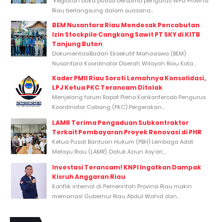
Kegiatan buka puasa bersama pengurus WPG Provinsi
Riau berlangsung dalam suasana...
BEM Nusantara Riau Mendesak Pencabutan
Izin Stockpile Cangkang Sawit PT SKY di KITB
Tanjung Buton
DokumentasiBadan Eksekutif Mahasiswa (BEM)
Nusantara Koordinator Daerah Wilayah Riau Kota...
Kader PMII Riau Soroti Lemahnya Konsolidasi,
LPJ Ketua PKC Terancam Ditolak
Menjelang forum Rapat Pleno Konkonfercab Pengurus
Koordinator Cabang (PKC) Pergerakan...
LAMR Terima Pengaduan Subkontraktor
Terkait Pembayaran Proyek Renovasi di PHR
Ketua Pusat Bantuan Hukum (PBH) Lembaga Adat
Melayu Riau (LAMR), Datuk Aziun Asy’ari,...
Investasi Terancam! KNPI Ingatkan Dampak
Kisruh Anggaran Riau
Konflik internal di Pemerintah Provinsi Riau makin
memanas! Gubernur Riau Abdul Wahid dan...