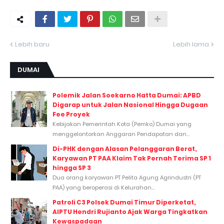
Lebih baru
Lebih lama
DUMAI
Polemik Jalan Soekarno Hatta Dumai: APBD
Digarap untuk Jalan Nasional Hingga Dugaan
Fee Proyek
Kebijakan Pemerintah Kota (Pemko) Dumai yang
menggelontorkan Anggaran Pendapatan dan...
Di-PHK dengan Alasan Pelanggaran Berat,
Karyawan PT PAA Klaim Tak Pernah Terima SP 1
hingga SP 3
Dua orang karyawan PT Pelita Agung Agrindustri (PT
PAA) yang beroperasi di Kelurahan...
Patroli C3 Polsek Dumai Timur Diperketat,
AIPTU Hendri Rujianto Ajak Warga Tingkatkan
Kewaspadaan