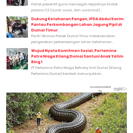
Patroli preventif guna mencegah terjadinya tindak
pidana C3 (curat, curas, dan curanmor)...
Dukung Ketahanan Pangan, IPDA Abdul Karim
Pantau Perkembangan Lahan Jagung Pipil di
Dumai Timur
Panit 1 Binmas Polsek Dumai Timur melaksanakan
pengecekan perkembangan lahan ketahanan...
Wujud Nyata Komitmen Sosial, Pertamina
Patra Niaga Kilang Dumai Santuni Anak Yatim
Ring 1
PT Pertamina Patra Niaga Refinery Unit Dumai (Kilang
Pertamina Dumai) kembali menunjukkan...